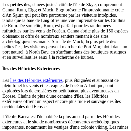
Les
petites îles
, situées juste à côté de l'île de Skye, comprennent
Canna, Rum, Eigg et Muck. Eigg présente l'impressionnante crête
d'An Sgurr, qui peut être parcourue par les visiteurs intrépides,
tandis que la baie de Laig offre une vue imprenable sur les Cuillins
de Rum. De son côté, Rum, est parfait pour les randonnées
rafraîchies par les vents de l'océan. Canna abrite plus de 150 espèces
d'oiseaux et offre de nombreux sentiers menant à des sites
archéologiques fascinants. Sur l'île de Muck, la plus petite des
petites îles, les visiteurs peuvent marcher de Port Mor, blotti dans un
port naturel, à North Bay, en s'arrêtant dans des boutiques rustiques
et en surveillant les eaux à la recherche de loutres.
Îles des Hébrides Extérieures
Les
îles des Hébrides extérieures
, plus éloignées et subissant de
plein fouet les vents et les vagues de l'océan Atlantique, sont
explorées lors de croisières en petit bateau plus aventureuses en
Écosse. Chaîne de plus d'une centaine d'îles, les Hébrides
extérieures offrent un aspect encore plus rude et sauvage des îles
occidentales de l'Écosse.
L'
île de Barra
est l'île habitée la plus au sud parmi les Hébrides
extérieures et le site de nombreuses découvertes archéologiques
importantes, notamment les vestiges d'une colonie viking. Les ruines