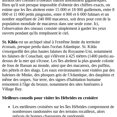
abritent des colonies d'oiseaux marins absolument gigantesques.
Bien qu'il soit presque impossible d'obtenir des chiffres exacts, on
estime que les îles abritent entre 15 000 et 18 000 guillemots, entre 8
000 et 11 000 petits pingouins, entre 4 000 et 6 000 fulmars et un
nombre stupéfiant de 240 000 macareux, soit deux pour cent de la
population mondiale de macareux dans une seule zone. Ici,
l'observation des oiseaux consiste simplement à garder les yeux
ouverts pendant qu'ils remplissent le ciel.
St. Kilda
est un archipel situé à l'extrême limite du territoire
écossais, presque perdu dans l'océan Atlantique. St. Kilda
s'enorgueillit des plus hautes falaises du Royaume-Uni, notamment
les falaises de Conachair, qui s'élèvent à 425 mètres (1400 pieds) au-
dessus de la mer qui s'écrase. Les îles abritent la plus grande colonie
de fous de Bassan au monde, ainsi que des macareux, des puffins,
des pétrels et des shags. Les eaux environnantes sont visitées par des
baleines de Minke, des phoques gris de l'Atlantique, des dauphins et
même des orques. Sur terre, des signes d'habitation humaine
remontent à l'âge du bronze, notamment des sites funéraires à
Village Bay.
Meilleurs conseils pour visiter les Hébrides en croisière
Les meilleures croisières sur les îles Hébrides comprennent de
nombreuses randonnées sur des terrains rocailleux, alors
prévois de bonnes chaussures de randonnée.