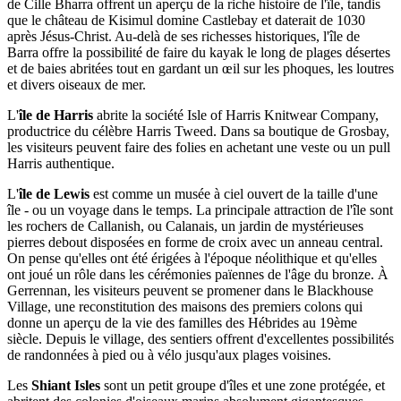
de Cille Bharra offrent un aperçu de la riche histoire de l'île, tandis
que le château de Kisimul domine Castlebay et daterait de 1030
après Jésus-Christ. Au-delà de ses richesses historiques, l'île de
Barra offre la possibilité de faire du kayak le long de plages désertes
et de baies abritées tout en gardant un œil sur les phoques, les loutres
et divers oiseaux de mer.
L'
île de Harris
abrite la société Isle of Harris Knitwear Company,
productrice du célèbre Harris Tweed. Dans sa boutique de Grosbay,
les visiteurs peuvent faire des folies en achetant une veste ou un pull
Harris authentique.
L'
île de Lewis
est comme un musée à ciel ouvert de la taille d'une
île - ou un voyage dans le temps. La principale attraction de l'île sont
les rochers de Callanish, ou Calanais, un jardin de mystérieuses
pierres debout disposées en forme de croix avec un anneau central.
On pense qu'elles ont été érigées à l'époque néolithique et qu'elles
ont joué un rôle dans les cérémonies païennes de l'âge du bronze. À
Gerrennan, les visiteurs peuvent se promener dans le Blackhouse
Village, une reconstitution des maisons des premiers colons qui
donne un aperçu de la vie des familles des Hébrides au 19ème
siècle. Depuis le village, des sentiers offrent d'excellentes possibilités
de randonnées à pied ou à vélo jusqu'aux plages voisines.
Les
Shiant Isles
sont un petit groupe d'îles et une zone protégée, et