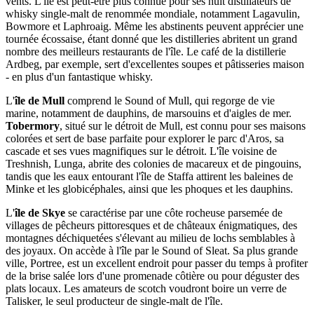
vents. L'île est peut-être plus connue pour ses huit distillateurs de
whisky single-malt de renommée mondiale, notamment Lagavulin,
Bowmore et Laphroaig. Même les abstinents peuvent apprécier une
tournée écossaise, étant donné que les distilleries abritent un grand
nombre des meilleurs restaurants de l'île. Le café de la distillerie
Ardbeg, par exemple, sert d'excellentes soupes et pâtisseries maison
- en plus d'un fantastique whisky.
L'
île de Mull
comprend le Sound of Mull, qui regorge de vie
marine, notamment de dauphins, de marsouins et d'aigles de mer.
Tobermory
, situé sur le détroit de Mull, est connu pour ses maisons
colorées et sert de base parfaite pour explorer le parc d'Aros, sa
cascade et ses vues magnifiques sur le détroit. L'île voisine de
Treshnish, Lunga, abrite des colonies de macareux et de pingouins,
tandis que les eaux entourant l'île de Staffa attirent les baleines de
Minke et les globicéphales, ainsi que les phoques et les dauphins.
L'
île de Skye
se caractérise par une côte rocheuse parsemée de
villages de pêcheurs pittoresques et de châteaux énigmatiques, des
montagnes déchiquetées s'élevant au milieu de lochs semblables à
des joyaux. On accède à l'île par le Sound of Sleat. Sa plus grande
ville, Portree, est un excellent endroit pour passer du temps à profiter
de la brise salée lors d'une promenade côtière ou pour déguster des
plats locaux. Les amateurs de scotch voudront boire un verre de
Talisker, le seul producteur de single-malt de l'île.