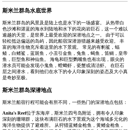
斯米兰群岛水底世界
斯米兰群岛的风景及是陆上也是水下的一场盛宴。 从热带白
色沙滩和湛蓝的海水到陆地和水下的花岗岩巨石，这一个难以
逾越的天堂，是世界上最受欢迎的深潜地点之一。 由于可以
轻松抵达偏远的岛屿，因此船宿深潜游猎越来越受欢迎。 丰
富的海洋生物充斥着这里的水下景观。 常见的有豹鲨，蝠
鲼，白鳍鲨，蓝斑鱼，小丑引金鱼，兔鱼，蝎鱼，笛鲷，皇帝
鱼，巨型鱼和神仙鱼。 海龟和巨型鹦嘴鱼也有出现，眼尖的
潜水员可能会发现小鬼鱼，螳螂虾，瓷蟹或清洁虾。 在巨石
层之间潜水，看到他们在水下的令人印象深刻的姿态及大小真
是奇妙至极。
斯米兰群岛深潜地点
斯米兰船宿行程可能会有所不同，一些热门的深潜地点包括：
Anita's Reef
位于东海岸，斯米兰四号岛附近，拥有令人印象
深刻的珊瑚群，这块布满巨石的水下景观为这个海域多元化的
海洋生物提供了避难所。 从狩猎蓝鳍金枪鱼，黄鳍金枪鱼，