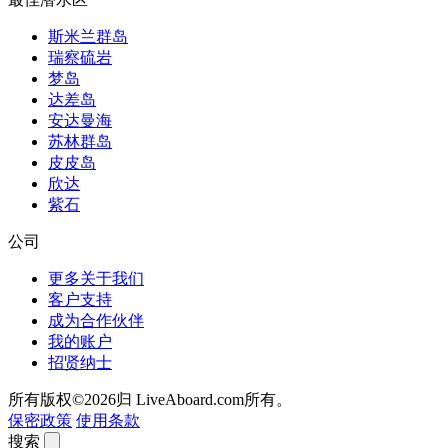
斯米兰群岛
瑞察硫岩
梦岛
达差岛
安达曼海
苏林群岛
皮皮岛
欣达
紫石
公司
更多关于我们
客户支持
成为合作伙伴
我的账户
招贤纳士
所有版权©2026归 LiveAboard.com所有。
保密政策
使用条款
搜索