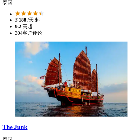
泰国
$
188
/天 起
9.2
高超
304
客户评论
The Junk
泰国