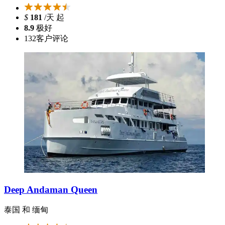
$
181
/天 起
8.9
极好
132
客户评论
Deep Andaman Queen
泰国 和 缅甸