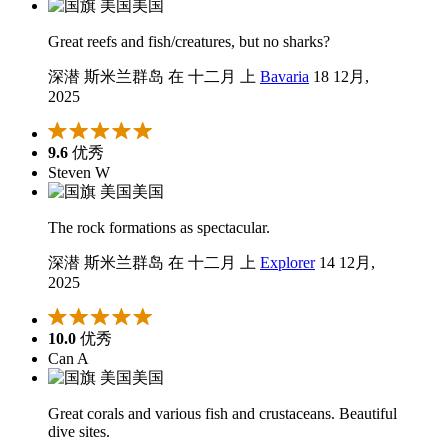
美国
Great reefs and fish/creatures, but no sharks?
深潜 斯米兰群岛 在 十二月 上
Bavaria
18 12月,
2025
9.6
优秀
Steven W
美国
The rock formations as spectacular.
深潜 斯米兰群岛 在 十二月 上
Explorer
14 12月,
2025
10.0
优秀
Can A
美国
Great corals and various fish and crustaceans. Beautiful
dive sites.