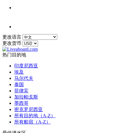
更改语言
更改货币
热门目的地
印度尼西亚
埃及
马尔代夫
泰国
菲律宾
加拉帕戈斯
墨西哥
密克罗尼西亚
所有目的地（A-Z）
所有船宿（A-Z）
最佳潜水区