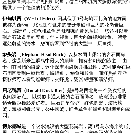
蓝色鲈鱼到非常常见的虾虎鱼，适宜的水流为大多数深潜旅行
提供了一个绝佳的初潜选择。
伊甸以西（West of Eden）
因其位于6号岛屿西北角的地方而
被称为西6号，此地拥有健康的硬珊瑚礁和巨大的花岗岩巨
石。 蝙蝠鱼，海龟和章鱼是珊瑚礁的常见居民。 您还可以看
到岩石泳道里的躄鱼，丝带鳗鱼，巨大的海鳗和梭鱼。 留意
远处蔚蓝的海水，您可能看到经过的大型中上层鱼类。
象头岩（Elephant Head Rock）
以从水面上露出的岩石而命
名，这是斯米兰群岛中最大的顶峰，拥有梦幻般的泳道。 由
于拥有强烈的海流，这个深潜地点颇具挑战性，您可能会在巨
石周围看到白鳍礁鲨，蝙蝠鱼， 鲹鱼和梭鱼，而狂热的浮游
摄影师可以看到螳螂虾，火虾虎，瓷器 螃蟹和清洁虾。
唐老鸭湾（Donald Duck Bay）
是8号岛西北角一个受欢迎的
夜间深潜点。 以类似卡通人物的岩石而得名，该深潜点非常
适合微距摄影爱好者。 巨石是皇帝虾，红色圆蟹，装饰螃
蟹，氚核和锥形壳，公牛螃蟹，红色章鱼和墨鱼和绿海龟的家
园。
博尔德城
是一个被水淹没的大型花岗岩，离3号岛东海岸约1公
里，巨石散落在平坦的沙地底部。 一个比较高级的潜水地