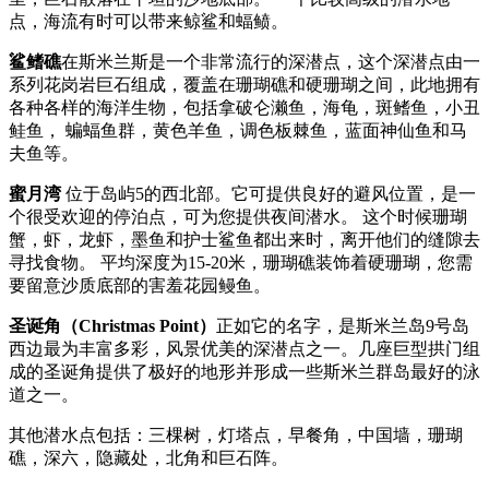
点，海流有时可以带来鲸鲨和蝠鲼。
鲨鳍礁
在斯米兰斯是一个非常流行的深潜点，这个深潜点由一
系列花岗岩巨石组成，覆盖在珊瑚礁和硬珊瑚之间，此地拥有
各种各样的海洋生物，包括拿破仑濑鱼，海龟，斑鳍鱼，小丑
鲑鱼， 蝙蝠鱼群，黄色羊鱼，调色板棘鱼，蓝面神仙鱼和马
夫鱼等。
蜜月湾
位于岛屿5的西北部。它可提供良好的避风位置，是一
个很受欢迎的停泊点，可为您提供夜间潜水。 这个时候珊瑚
蟹，虾，龙虾，墨鱼和护士鲨鱼都出来时，离开他们的缝隙去
寻找食物。 平均深度为15-20米，珊瑚礁装饰着硬珊瑚，您需
要留意沙质底部的害羞花园鳗鱼。
圣诞角（Christmas Point）
正如它的名字，是斯米兰岛9号岛
西边最为丰富多彩，风景优美的深潜点之一。几座巨型拱门组
成的圣诞角提供了极好的地形并形成一些斯米兰群岛最好的泳
道之一。
其他潜水点包括：三棵树，灯塔点，早餐角，中国墙，珊瑚
礁，深六，隐藏处，北角和巨石阵。