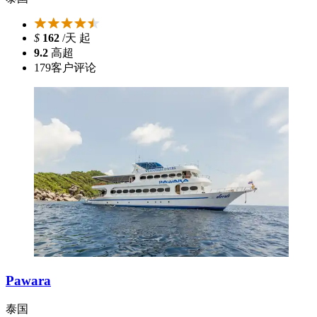
$
162
/天 起
9.2
高超
179
客户评论
Pawara
泰国