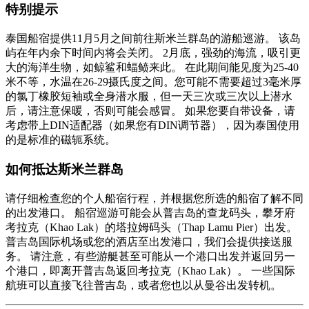
特别提示
泰国船宿提供11月5月之间前往斯米兰群岛的游船巡游。 该岛
屿在年内余下时间内将会关闭。 2月底，强劲的海流，吸引更
大的海洋生物，如鲸鲨和蝠鲼来此。 在此期间能见度为25-40
米不等，水温在26-29摄氏度之间。您可能不需要超过3毫米厚
的氯丁橡胶短袖或全身潜水服，但一天三次或三次以上潜水
后，请注意保暖，否则可能会感冒。 如果您要自带设备，请
考虑带上DIN适配器（如果您有DIN调节器），因为泰国使用
的是标准的磁轭系统。
如何抵达斯米兰群岛
请仔细检查您的个人船宿行程，并根据您所选的船宿了解不同
的出发港口。 船宿巡游可能会从普吉岛的查龙码头，攀牙府
考拉克（Khao Lak）的塔拉姆码头（Thap Lamu Pier）出发。
普吉岛国际机场或您的酒店至出发港口，我们会提供接送服
务。 请注意，有些游艇甚至可能从一个港口出发并返回另一
个港口，即离开普吉岛返回考拉克（Khao Lak）。 一些国际
航班可以直接飞往普吉岛，或者您也以从曼谷出发转机。