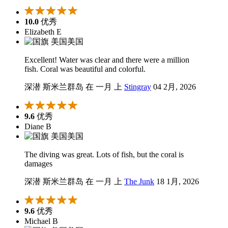
10.0
优秀
Elizabeth E
美国
Excellent! Water was clear and there were a million
fish. Coral was beautiful and colorful.
深潜 斯米兰群岛 在 一月 上
Stingray
04 2月, 2026
9.6
优秀
Diane B
美国
The diving was great. Lots of fish, but the coral is
damages
深潜 斯米兰群岛 在 一月 上
The Junk
18 1月, 2026
9.6
优秀
Michael B