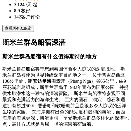
$
124
/天 起
8.9
极好
142
客户评论
查看所有31船宿
斯米兰群岛船宿深潜
斯米兰群岛船宿有什么值得期待的地方
斯米兰群岛船宿将带您到泰国体验令人惊叹的深潜胜地。 斯
米兰群岛被评为世界顶级深潜目的地之一。 位于普吉岛西北
100公里处，距
安达曼海
海攀牙（Phang Nga）省65公里，由9
座花岗岩岛组成，斯里兰群岛于1982年宣布为国家公园，并提
供水肺潜水这一独特的深潜冒险。 斯米兰岛船宿将参观不同
景观和充满活力的海洋生物。 巨大的圆石，洞穴，礁石和通
道拥有超过500种硬珊瑚和软珊瑚并且是很多令人惊叹的远洋
生物的家园。 东海岸拥有出色的能见度和温和的海流，而西
海岸的海域更深，海流更强。享受斯米兰群岛多样化的深潜地
点，最佳方式就是首屈一指的深潜船宿游船。