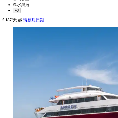
温水淋浴
+3
$
187
/天 起
请核对日期