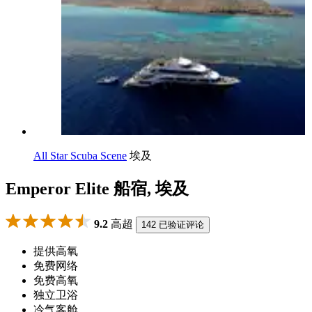
All Star Scuba Scene
埃及
Emperor Elite 船宿, 埃及
9.2
高超
142 已验证评论
提供高氧
免费网络
免费高氧
独立卫浴
冷气客舱