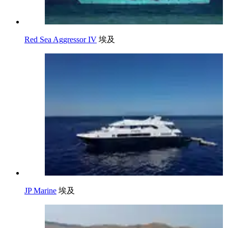
Red Sea Aggressor IV
埃及
JP Marine
埃及