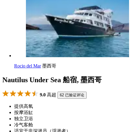
Rocio del Mar
墨西哥
Nautilus Under Sea 船宿, 墨西哥
9.0
高超
62 已验证评论
提供高氧
按摩浴缸
独立卫浴
冷气客舱
适宜于非深潜员（浮潜者）