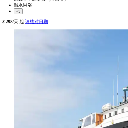
温水淋浴
+3
$
298
/天 起
请核对日期