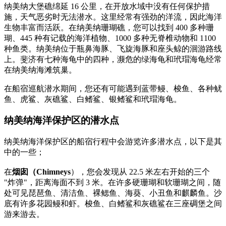
纳美纳大堡礁绵延 16 公里，在开放水域中没有任何保护措
施，天气恶劣时无法潜水。这里经常有强劲的洋流，因此海洋
生物丰富而活跃。在纳美纳珊瑚礁，您可以找到 400 多种珊
瑚、445 种有记载的海洋植物、1000 多种无脊椎动物和 1100
种鱼类。纳美纳位于瓶鼻海豚、飞旋海豚和座头鲸的洄游路线
上。斐济有七种海龟中的四种，濒危的绿海龟和玳瑁海龟经常
在纳美纳海滩筑巢。
在船宿巡航潜水期间，您还有可能遇到蓝带鳗、梭鱼、各种鱿
鱼、虎鲨、灰礁鲨、白鳍鲨、银鳍鲨和玳瑁海龟。
纳美纳海洋保护区的潜水点
纳美纳海洋保护区的船宿行程中会游览许多潜水点，以下是其
中的一些；
在
烟囱（Chimneys
），您会发现从 22.5 米左右开始的三个
"炸弹"，距离海面不到 3 米。在许多硬珊瑚和软珊瑚之间，随
处可见琵琶鱼、清洁鱼、裸鳃鱼、海葵、小丑鱼和麒麟鱼。沙
底有许多花园鳗和虾。梭鱼、白鳍鲨和灰礁鲨在三座碉堡之间
游来游去。