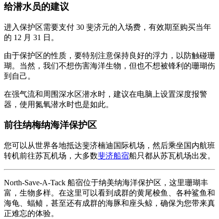
给潜水员的建议
进入保护区需要支付 30 斐济元的入场费，有效期至购买当年
的 12 月 31 日。
由于保护区的性质，要特别注意保持良好的浮力，以防触碰珊
瑚。当然，我们不想伤害海洋生物，但也不想被锋利的珊瑚伤
到自己。
在强气流和周围深水区潜水时，建议在电脑上设置深度报警
器，使用氮氧潜水时也是如此。
前往纳梅纳海洋保护区
您可以从世界各地抵达斐济楠迪国际机场，然后乘坐国内航班
转机前往苏瓦机场，大多数
斐济船宿
船只都从苏瓦机场出发。
North-Save-A-Tack 船宿位于纳美纳海洋保护区，这里珊瑚丰
富，生物多样。在这里可以看到成群的黄尾梭鱼、各种鲨鱼和
海龟、蝠鲼，甚至还有成群的海豚和座头鲸，确保为您带来真
正难忘的体验。