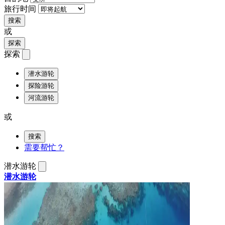
旅行时间
搜索
或
探索
探索
潜水游轮
探险游轮
河流游轮
或
搜索
需要帮忙？
潜水游轮
潜水游轮