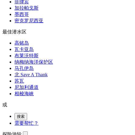
菲律宾
加拉帕戈斯
墨西哥
密克罗尼西亚
最佳潜水区
高铭岛
瓦卡亚岛
布莱沃特斯
纳梅纳海洋保护区
马孔伊岛
北 Save A Thank
苏瓦
尼加利通道
相梭海峡
或
搜索
需要帮忙？
探险游轮