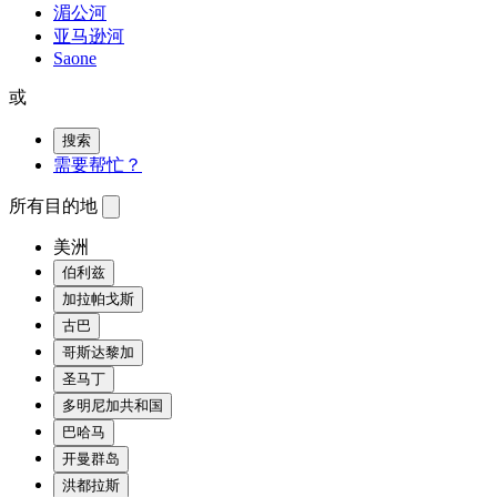
湄公河
亚马逊河
Saone
或
搜索
需要帮忙？
所有目的地
美洲
伯利兹
加拉帕戈斯
古巴
哥斯达黎加
圣马丁
多明尼加共和国
巴哈马
开曼群岛
洪都拉斯