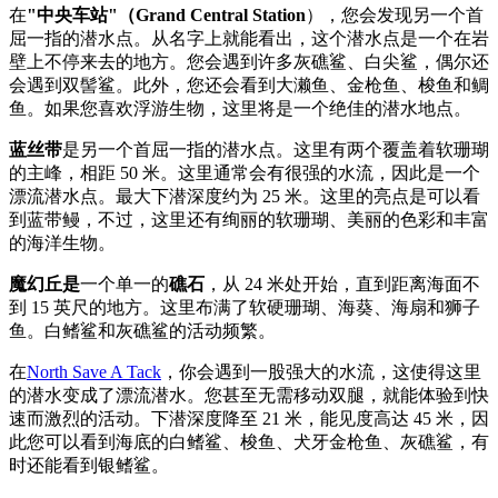
在
"中央车站"（Grand Central Station
），您会发现另一个首
屈一指的潜水点。从名字上就能看出，这个潜水点是一个在岩
壁上不停来去的地方。您会遇到许多灰礁鲨、白尖鲨，偶尔还
会遇到双髻鲨。此外，您还会看到大濑鱼、金枪鱼、梭鱼和鲷
鱼。如果您喜欢浮游生物，这里将是一个绝佳的潜水地点。
蓝丝带
是另一个首屈一指的潜水点。这里有两个覆盖着软珊瑚
的主峰，相距 50 米。这里通常会有很强的水流，因此是一个
漂流潜水点。最大下潜深度约为 25 米。这里的亮点是可以看
到蓝带鳗，不过，这里还有绚丽的软珊瑚、美丽的色彩和丰富
的海洋生物。
魔幻丘是
一个单一的
礁石
，从 24 米处开始，直到距离海面不
到 15 英尺的地方。这里布满了软硬珊瑚、海葵、海扇和狮子
鱼。白鳍鲨和灰礁鲨的活动频繁。
在
North Save A Tack
，你会遇到一股强大的水流，这使得这里
的潜水变成了漂流潜水。您甚至无需移动双腿，就能体验到快
速而激烈的活动。下潜深度降至 21 米，能见度高达 45 米，因
此您可以看到海底的白鳍鲨、梭鱼、犬牙金枪鱼、灰礁鲨，有
时还能看到银鳍鲨。