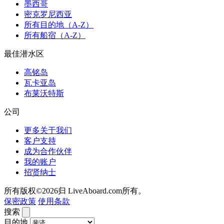
墨西哥
密克罗尼西亚
所有目的地（A-Z）
所有船宿（A-Z）
最佳潜水区
高铭岛
瓦卡亚岛
布莱沃特斯
公司
更多关于我们
客户支持
成为合作伙伴
我的账户
招贤纳士
所有版权©2026归 LiveAboard.com所有。
保密政策
使用条款
搜索
目的地