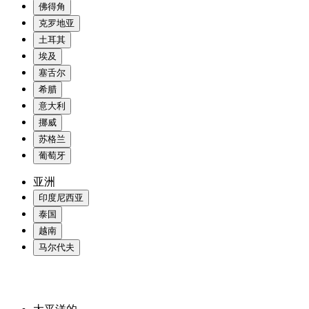
佛得角
克罗地亚
土耳其
埃及
塞舌尔
希腊
意大利
挪威
苏格兰
葡萄牙
亚洲
印度尼西亚
泰国
越南
马尔代夫