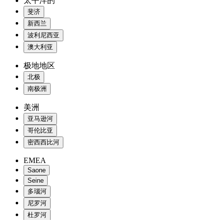
太平洋的
斐济
新西兰
波利尼西亚
澳大利亚
极地地区
北极
南极洲
美洲
亚马逊河
哥伦比亚
密西西比河
EMEA
Saone
Seine
多瑙河
尼罗河
杜罗河