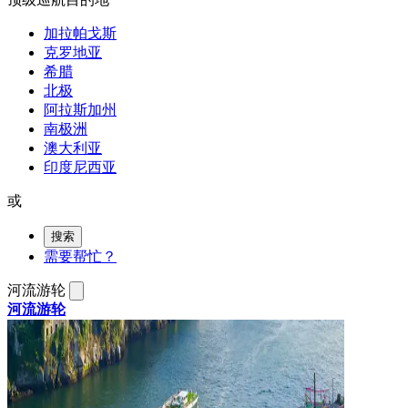
加拉帕戈斯
克罗地亚
希腊
北极
阿拉斯加州
南极洲
澳大利亚
印度尼西亚
或
搜索
需要帮忙？
河流游轮
河流游轮