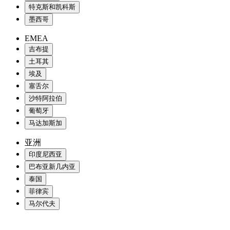
特克斯和凯科斯
墨西哥
EMEA
吉布提
土耳其
埃及
塞舌尔
沙特阿拉伯
葡萄牙
马达加斯加
亚洲
印度尼西亚
巴布亚新几内亚
泰国
菲律宾
马尔代夫