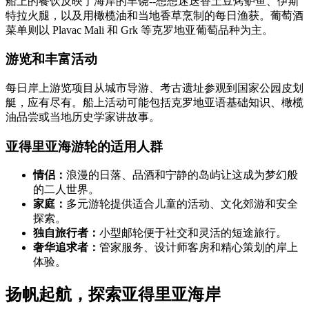
船上的餐饮反映了海岸的丰饶--想想迷迭香土豆烤鲈鱼、伊斯
特拉火腿，以及用橄榄油和当地香草烹制的每日渔获。葡萄酒
菜单则以 Plavac Mali 和 Grk 等克罗地亚葡萄品种为主。
游览和丰富活动
每日岸上游览项目从城市导游、考古遗址参观到国家公园皮划
艇，应有尽有。船上活动可能包括克罗地亚语基础知识、橄榄
油品尝或当地历史学家讲故事。
亚得里亚海游轮的适用人群
情侣：
浪漫的日落、品酒和宁静的岛屿让这成为梦幻般
的二人世界。
家庭：
多元游轮提供适合儿童的活动、文化郊游和安全
探索。
独自旅行者：
小型邮轮便于社交和灵活的短途旅行。
奢华追求者：
管家服务、设计师客房和精心策划的岸上
体验。
扬帆起航，探索亚得里亚海岸