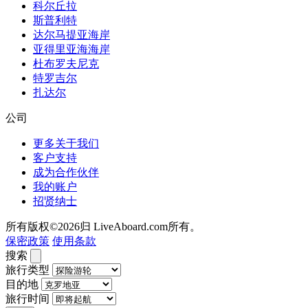
科尔丘拉
斯普利特
达尔马提亚海岸
亚得里亚海海岸
杜布罗夫尼克
特罗吉尔
扎达尔
公司
更多关于我们
客户支持
成为合作伙伴
我的账户
招贤纳士
所有版权©2026归 LiveAboard.com所有。
保密政策
使用条款
搜索
旅行类型
目的地
旅行时间