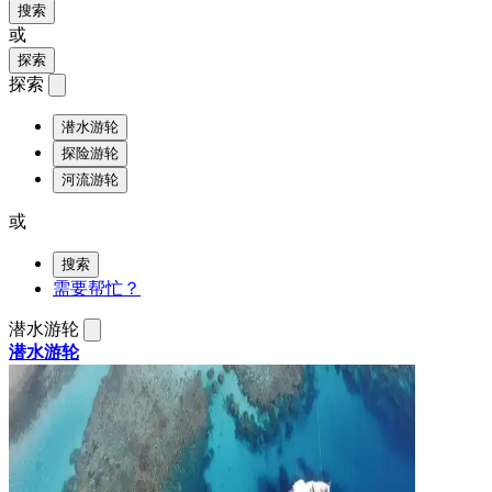
搜索
或
探索
探索
潜水游轮
探险游轮
河流游轮
或
搜索
需要帮忙？
潜水游轮
潜水游轮