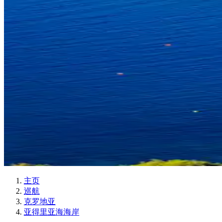
主页
巡航
克罗地亚
亚得里亚海海岸