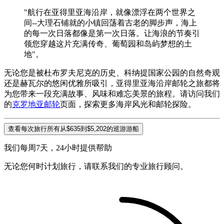
"航行在亚得里亚海沿岸，就像漂浮在两个世界之
间--大理石铺就的小镇回荡着古老的脚步声，海上
的每一次日落都像是第一次日落。让海浪的节奏引
领您穿越这片充满传奇、葡萄园和岛屿梦想的土
地"。
无论您是被杜布罗夫尼克的历史、科纳提国家公园的自然奇观
还是赫瓦尔的悠闲优雅所吸引，亚得里亚海沿岸邮轮之旅都将
为您带来一段充满故事、风味和难忘美景的旅程。请访问我们
的
克罗地亚邮轮
页面，探索更多海岸风光和邮轮探险。
查看每次旅行所有从$635到$5,202的巡游游船
我们每周7天，24小时提供帮助
无论您何时计划旅行，请联系我们的专业旅行顾问。