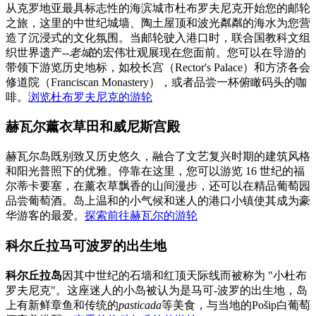
从克罗地亚最具标志性的海滨城市杜布罗夫尼克开始您的邮轮
之旅，这里的中世纪城墙、陶土屋顶和波光粼粼的海水为您营
造了沉浸式的文化氛围。当邮轮驶入港口时，联合国教科文组
织世界遗产
--老城
的宏伟壮观展现在您面前。您可以在导游的
带领下游览历史地标，如校长宫（Rector's Palace）和方济各会
修道院（Franciscan Monastery），或者品尝一杯俯瞰码头的咖
啡。
浏览杜布罗夫尼克的游轮
赫瓦尔薰衣草田和威尼斯宫殿
赫瓦尔岛既别致又历史悠久，融合了文艺复兴时期的建筑风格
和阳光普照下的优雅。停靠在这里，您可以游览 16 世纪的福
尔蒂卡要塞，在薰衣草飘香的山间漫步，还可以在精品葡萄园
品尝葡萄酒。岛上温和的小气候和迷人的港口小镇使其成为豪
华游客的最爱。
探索前往赫瓦尔的游轮
科尔丘拉马可波罗的出生地
科尔丘拉岛
因其中世纪的石墙和红顶天际线而被称为 "小杜布
罗夫尼克"。这座迷人的小岛被认为是马可-波罗的出生地，岛
上有新鲜章鱼和传统的
pasticada
等美食，与当地的Pošip白葡萄