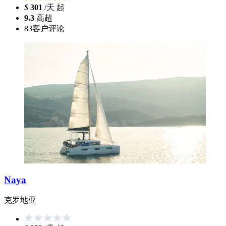
$
301
/天 起
9.3
高超
83
客户评论
Naya
克罗地亚