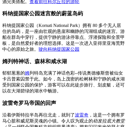
酒完美搭配。
查看前往科尔丘拉的游轮
科纳提国家公园迷宫般的蔚蓝岛屿
科纳提国家公园（Kornati National Park）拥有 80 多个无人居
住的岛屿，是一座由壮观的悬崖和幽静的泻湖组成的迷宫。游
船在群岛中穿行，提供宁静的游泳停靠点、浮潜探险和全景甲
板，是自然爱好者的理想选择。这是一次进入亚得里亚海荒野
中心的原始之旅。
驶向科纳提国家公园
姆列特神话、森林和咸水湖
郁郁葱葱的
姆
列特岛充满了神话色彩--传说奥德修斯曾被仙女
卡吕普索囚禁于此。如今，岛上茂密的松树林和宁静的咸水湖
受到国家公园的保护，游客可以在此徒步旅行、划皮艇，还可
以在大湖碧绿的湖水中畅游。
波雷奇罗马帝国的回声
沿着伊斯特拉半岛再往北走，就到了
波雷奇
，这是一个拥有罗
马心脏和威尼斯灵魂的小镇。令人叹为观止的
幼发拉底大教堂
（又一处
联合国教科文组织世界遗产）拥有闪闪发光的拜占庭