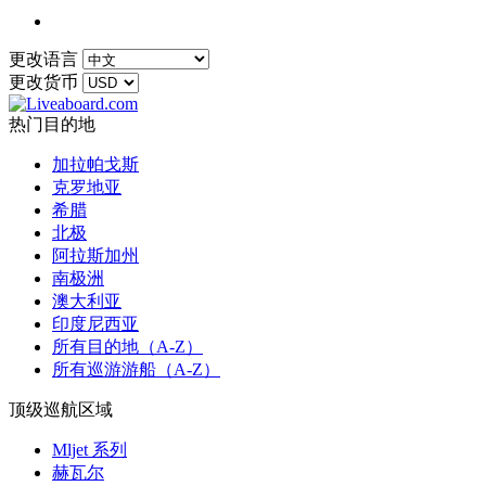
更改语言
更改货币
热门目的地
加拉帕戈斯
克罗地亚
希腊
北极
阿拉斯加州
南极洲
澳大利亚
印度尼西亚
所有目的地（A-Z）
所有巡游游船（A-Z）
顶级巡航区域
Mljet 系列
赫瓦尔