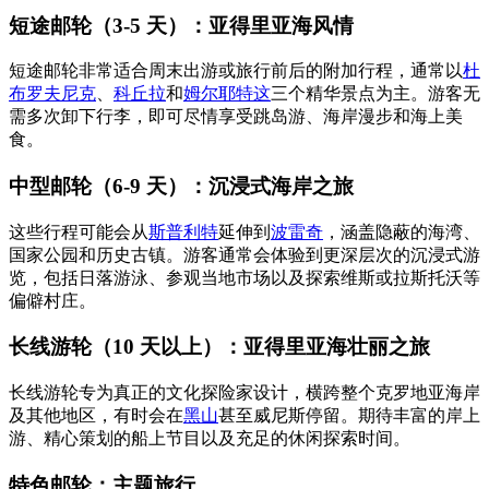
短途邮轮（3-5 天）：亚得里亚海风情
短途邮轮非常适合周末出游或旅行前后的附加行程，通常以
杜
布罗夫尼克
、
科丘拉
和
姆尔耶特这
三个精华景点为主。游客无
需多次卸下行李，即可尽情享受跳岛游、海岸漫步和海上美
食。
中型邮轮（6-9 天）：沉浸式海岸之旅
这些行程可能会从
斯普利特
延伸到
波雷奇
，涵盖隐蔽的海湾、
国家公园和历史古镇。游客通常会体验到更深层次的沉浸式游
览，包括日落游泳、参观当地市场以及探索维斯或拉斯托沃等
偏僻村庄。
长线游轮（10 天以上）：亚得里亚海壮丽之旅
长线游轮专为真正的文化探险家设计，横跨整个克罗地亚海岸
及其他地区，有时会在
黑山
甚至威尼斯停留。期待丰富的岸上
游、精心策划的船上节目以及充足的休闲探索时间。
特色邮轮：主题旅行