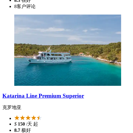
8.3
很好
8
客户评论
Katarina Line Premium Superior
克罗地亚
$
150
/天 起
8.7
极好