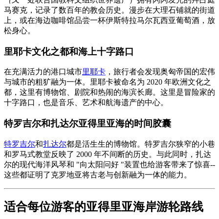
马赛克，记录了数百年的教会历史。漫步在大理石铺就的街道
上，或在海边咖啡馆品尝一杯伊斯特拉马尔瓦西亚葡萄酒，放
松身心。
里耶卡文化之都和海上十字路口
在充满活力的港口城市
里耶卡
，旅行者会发现奥匈帝国的宏伟
与城市的粗犷融为一体。里耶卡被命名为 2020 年欧洲文化之
都，这里有博物馆、剧院和热闹的海滨长廊。这里是冒险家的
十字路口，也是音乐、艺术和航海遗产的中心。
特罗吉尔和扎达尔亚得里亚海的时间胶囊
特罗吉尔
和
扎达尔
都是活生生的博物馆。特罗吉尔狭窄的小巷
和罗马式教堂反映了 2000 年不间断的历史。与此同时，扎达
尔的现代海洋风琴和 "向太阳问好 "装置也给游客带来了惊喜--
这些都证明了克罗地亚将古老与创新融为一体的能力。
适合每位游客的亚得里亚海岸游轮路线