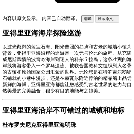
内容以原文显示。
内容已自动翻译。
翻译
显示原文。
亚得里亚海海岸探险巡游
以波光粼粼的蓝宝石海、阳光普照的岛屿和古老的城墙小镇为
背景，亚得里亚海沿岸的巡游是一次无与伦比的旅程。从充满
威尼斯风情的波雷奇海岸到迷人的科尔丘拉岛，这条壮观的海
岸线将游客带入一个罗马遗迹、被联合国教科文组织列入名录
的古镇和原始国家公园汇聚的世界。无论您是在特罗吉尔鹅卵
石铺就的小巷中漫步，还是在赫瓦尔附近停泊的精品船上品尝
新鲜的海鲜，亚得里亚海都能让您感受到古老世界的魅力与自
然美景的完美融合，很少有目的地能与之媲美。
亚得里亚海沿岸不可错过的城镇和地标
杜布罗夫尼克亚得里亚海明珠