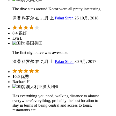
The dive sites around Koror were all pretty interesting.
深潜 科罗尔 在 九月 上
Palau Siren
25 10月, 2018
8.4
很好
Lyn L
美国
The first night dive was awesome.
深潜 科罗尔 在 九月 上
Palau Siren
30 9月, 2017
10.0
优秀
Rachael H
澳大利亚
Has everything you need, walking distance to almost
everywhere/everything, probably the best location to
stay in terms of being central and access to tours,
restaurants etc.