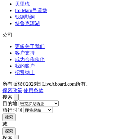
贝里琉
Iro Maru号遗骸
钱德勒洞
特鲁克泻湖
公司
更多关于我们
客户支持
成为合作伙伴
我的账户
招贤纳士
所有版权©2026归 LiveAboard.com所有。
保密政策
使用条款
搜索
目的地
旅行时间
搜索
或
探索
探索