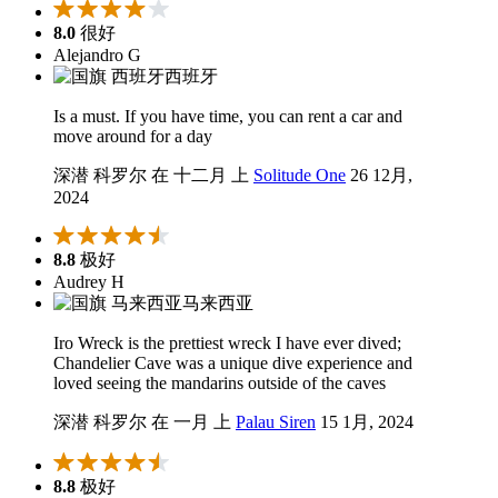
8.0
很好
Alejandro G
西班牙
Is a must. If you have time, you can rent a car and
move around for a day
深潜 科罗尔 在 十二月 上
Solitude One
26 12月,
2024
8.8
极好
Audrey H
马来西亚
Iro Wreck is the prettiest wreck I have ever dived;
Chandelier Cave was a unique dive experience and
loved seeing the mandarins outside of the caves
深潜 科罗尔 在 一月 上
Palau Siren
15 1月, 2024
8.8
极好