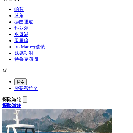
帕劳
蓝角
德国通道
科罗尔
水母湖
贝里琉
Iro Maru号遗骸
钱德勒洞
特鲁克泻湖
或
搜索
需要帮忙？
探险游轮
探险游轮