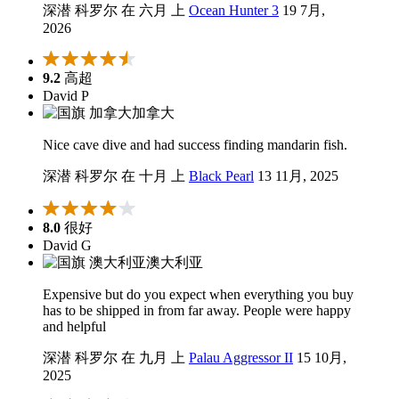
深潜 科罗尔 在 六月 上
Ocean Hunter 3
19 7月,
2026
9.2
高超
David P
加拿大
Nice cave dive and had success finding mandarin fish.
深潜 科罗尔 在 十月 上
Black Pearl
13 11月, 2025
8.0
很好
David G
澳大利亚
Expensive but do you expect when everything you buy
has to be shipped in from far away. People were happy
and helpful
深潜 科罗尔 在 九月 上
Palau Aggressor II
15 10月,
2025