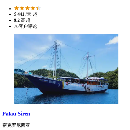
$
441
/天 起
9.2
高超
76
客户评论
Palau Siren
密克罗尼西亚