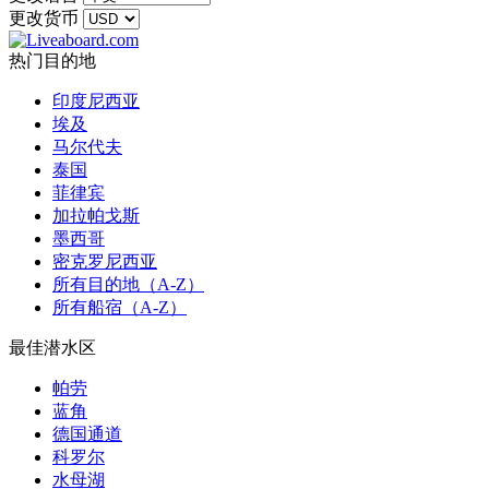
更改货币
热门目的地
印度尼西亚
埃及
马尔代夫
泰国
菲律宾
加拉帕戈斯
墨西哥
密克罗尼西亚
所有目的地（A-Z）
所有船宿（A-Z）
最佳潜水区
帕劳
蓝角
德国通道
科罗尔
水母湖