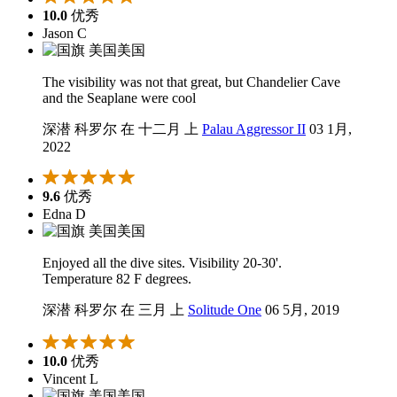
10.0
优秀
Jason C
美国
The visibility was not that great, but Chandelier Cave
and the Seaplane were cool
深潜 科罗尔 在 十二月 上
Palau Aggressor II
03 1月,
2022
9.6
优秀
Edna D
美国
Enjoyed all the dive sites. Visibility 20-30'.
Temperature 82 F degrees.
深潜 科罗尔 在 三月 上
Solitude One
06 5月, 2019
10.0
优秀
Vincent L
美国