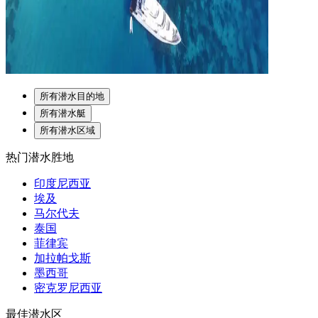
所有潜水目的地
所有潜水艇
所有潜水区域
热门潜水胜地
印度尼西亚
埃及
马尔代夫
泰国
菲律宾
加拉帕戈斯
墨西哥
密克罗尼西亚
最佳潜水区