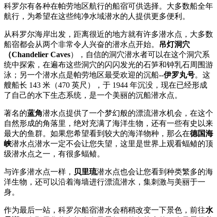
科罗尔有各种在帕劳地区航行的船宿可供选择。大多数船全年
航行，为希望在这些纯净水域潜水的人提供更多便利。
从科罗尔海岸出发，距离很近的地方就有许多潜水点，大多数
船宿都会从两个非常令人兴奋的潜水点开始。
吊灯洞穴
（Chandelier Caves
），自信的洞穴潜水者可以在这个洞穴系
统中探索，在遍布这些洞穴的闪闪发光的石笋和钟乳石周围游
泳；另一个潜水点是帕劳地区最受欢迎的沉船--
伊罗丸号
。这
艘船长 143 米（470 英尺），于 1944 年沉没，现在已经形成
了自己的水下生态系统，是一个美丽的沉船潜水点。
著名的
蓝角
潜水点提供了一个梦幻般的漂流潜水机会，在这个
自然形成的角落里，绝对充满了海洋生物，还有一些有史以来
最大的鱼群。如果您希望看到较大的海洋物种，那么在
德国海
峡
潜水点潜水一定不会让您失望，这里是世界上观看蝠鲼的顶
级潜水点之一，有很多蝠鲼。
与许多潜水点一样，
贝里琉
潜水点也会让您看到种类繁多的海
洋生物，还可以沿着海墙进行漂流潜水，集刺激与美丽于一
身。
作为最后一站，科罗尔船宿潜水会稍稍改变一下景色，前往
水