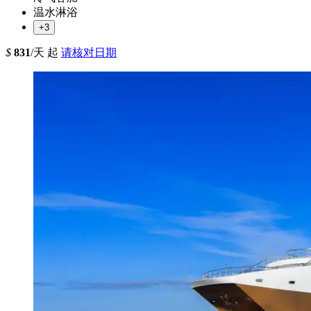
温水淋浴
+3
$
831
/天 起
请核对日期