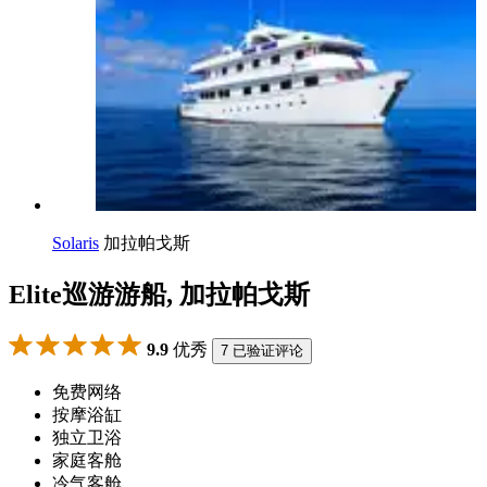
Solaris
加拉帕戈斯
Elite巡游游船, 加拉帕戈斯
9.9
优秀
7 已验证评论
免费网络
按摩浴缸
独立卫浴
家庭客舱
冷气客舱