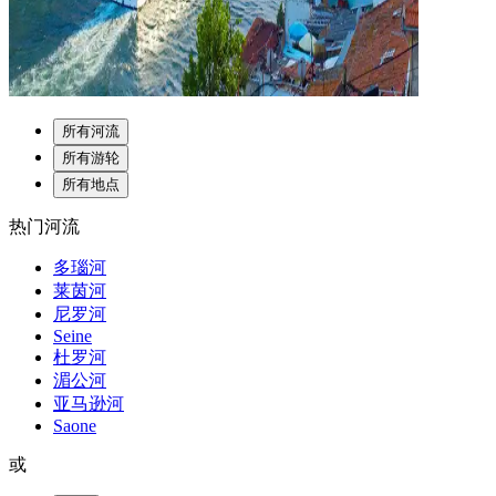
所有河流
所有游轮
所有地点
热门河流
多瑙河
莱茵河
尼罗河
Seine
杜罗河
湄公河
亚马逊河
Saone
或