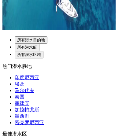
所有潜水目的地
所有潜水艇
所有潜水区域
热门潜水胜地
印度尼西亚
埃及
马尔代夫
泰国
菲律宾
加拉帕戈斯
墨西哥
密克罗尼西亚
最佳潜水区