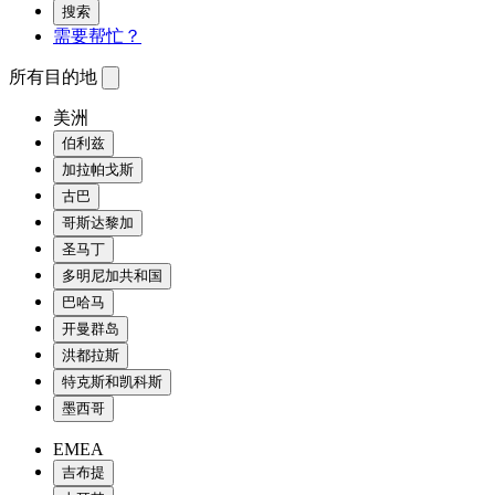
搜索
需要帮忙？
所有目的地
美洲
伯利兹
加拉帕戈斯
古巴
哥斯达黎加
圣马丁
多明尼加共和国
巴哈马
开曼群岛
洪都拉斯
特克斯和凯科斯
墨西哥
EMEA
吉布提