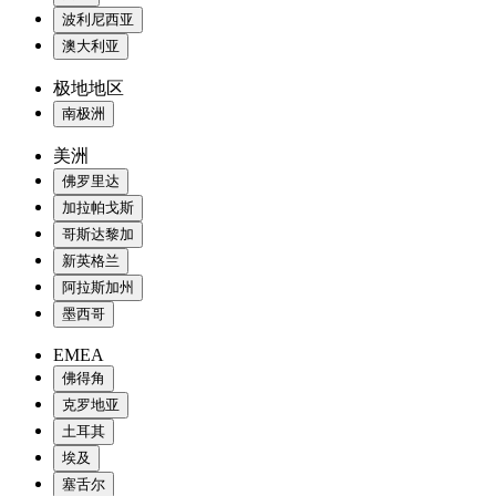
波利尼西亚
澳大利亚
极地地区
南极洲
美洲
佛罗里达
加拉帕戈斯
哥斯达黎加
新英格兰
阿拉斯加州
墨西哥
EMEA
佛得角
克罗地亚
土耳其
埃及
塞舌尔