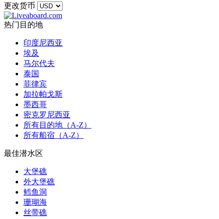
更改货币
热门目的地
印度尼西亚
埃及
马尔代夫
泰国
菲律宾
加拉帕戈斯
墨西哥
密克罗尼西亚
所有目的地（A-Z）
所有船宿（A-Z）
最佳潜水区
大堡礁
外大堡礁
鳕鱼洞
珊瑚海
丝带礁