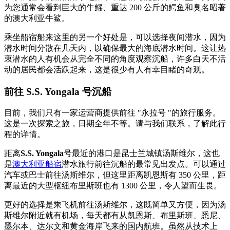
为您通常会看到巨大的牛鳐、重达 200 公斤的鳄鱼和臭名昭著
的澳大利亚牛鲨。
乘坐船宿船来这里的另一个好处是，可以选择夜间潜水，因为
潜水时间分散在几天内，以确保最大的海底潜水时间。这让热
衷潜水的人有机会从完全不同的角度观察沉船，许多白天不活
动的居民都会活跃起来，这是很少有人有幸目睹的奇观。
前往 S.S. Yongala 号沉船
目前，我们只有一家运营商提供前往 "永拉号 "的旅行服务。
这是一次探索之旅，日期全年不等。请与我们联系，了解此行
程的详情。
距离
S.S. Yongala
号最近的港口是昆士兰城镇汤斯维尔，这也
是
澳大利亚船宿
潜水旅行前往沉船的最常见出发点。可以通过
汽车或巴士前往汤斯维尔，但这里距离凯恩斯有 350 公里，距
离最近的大型枢纽布里斯班也有 1300 公里，令人望而生畏。
更好的选择是乘飞机前往汤斯维尔，这既简单又方便，因为汤
斯维尔附近就有机场，每天都有从凯恩斯、布里斯班、悉尼、
墨尔本、达尔文和黄金海岸飞来的国内航班。虽然从技术上