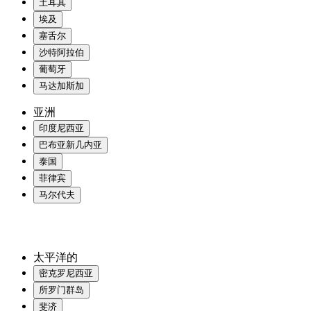
土耳其
埃及
塞舌尔
沙特阿拉伯
葡萄牙
马达加斯加
亚洲
印度尼西亚
巴布亚新几内亚
泰国
菲律宾
马尔代夫
太平洋的
密克罗尼西亚
所罗门群岛
斐济