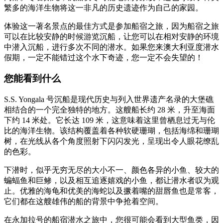
繁多的海洋生物将这一非凡的历史遗迹作为自己的家园。
体验这一著名景点的最佳方式是参加船宿之旅，因为船宿之旅
可以在比较安静的时候游览沉船，让您可以在相对安静的环境
中潜入沉船，进行多次不同的潜水。如果您来澳大利亚度潜水
假期，一定不能错过这个水下奇迹，您一定不会失望的！
您能看到什么
S.S. Yongala 号沉船是现代历史与列入世界遗产名录的大堡礁
相结合的一个完全独特的地方。这艘船长约 28 米，升至海面
下约 14 米处。它长达 109 米，这意味着这里曾栖息过无与伦
比的海洋生物。该结构覆盖着各种软硬珊瑚，包括海绵和珊瑚
树，在光线从各个角度照射下闪闪发光，呈现出令人眼花缭乱
的色彩。
下潜时，似乎无穷无尽的大小不一、颜色各异的小鱼、较大的
蝙蝠鱼和巨鲹，以及相互追逐嬉戏的小鱼，都让潜水者叹为观
止。优雅的海龟和优美的海蛇以及撅着嘴的甜唇鱼也是常客，
它们都在这艘雄伟的船的背景中争抢着空间。
在永加拉号的船宿潜水之旅中，您很可能会看到大型鱼类，因