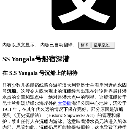
内容以原文显示。
内容已自动翻译。
翻译
显示原文。
SS Yongala号船宿深潜
在 S.S Yongala 号沉船上的期待
只有少数几条船宿线路会游览澳大利亚昆士兰海岸附近的
永固
号
沉船
。这艘令人叹为观止的沉船经常出现在讨论世界最佳潜
水点的文章和观点中，绝对是潜水点中的明星。这艘沉船位于
昆士兰州汤斯维尔海岸外的
大堡礁
海洋公园中心地带，沉没于
1911 年，在其年代久远的情况下保存完好。部分原因是该船
受到《历史沉船法》（Historic Shipwrecks Act）的管理和保
护，禁止任何人在沉船内游泳。这意味着潜水员无法进入船体
内部。尽管如此，沉船仍尽可能地保持原貌，这也导致了种类