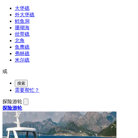
大堡礁
外大堡礁
鳕鱼洞
珊瑚海
丝带礁
北角
鱼鹰礁
弗林礁
米尔礁
或
搜索
需要帮忙？
探险游轮
探险游轮