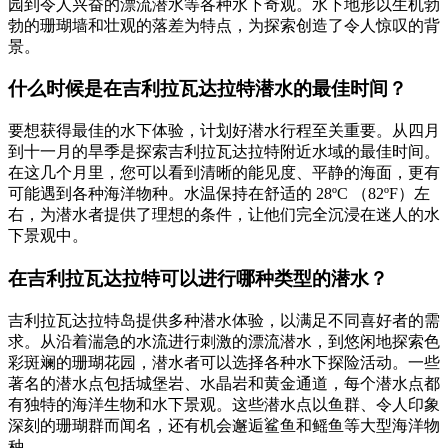
园到令人兴奋的漂流潜水等各种水下奇观。水下地形以生机勃
勃的珊瑚墙和壮观的落差为特点，为探索创造了令人惊叹的背
景。
什么时候是在吉利拉瓦达拉特潜水的最佳时间？
要想获得最佳的水下体验，计划好潜水行程至关重要。从四月
到十一月的旱季是探索吉利拉瓦达拉特附近水域的最佳时间。
在这几个月里，您可以看到清晰的能见度、平静的海面，更有
可能遇到各种海洋物种。水温保持在舒适的 28ºC （82ºF）左
右，为潜水者提供了理想的条件，让他们完全沉浸在迷人的水
下景观中。
在吉利拉瓦达拉特可以进行哪种类型的潜水？
吉利拉瓦达拉特岛提供多种潜水体验，以满足不同喜好者的需
求。从沿着湍急的水流进行刺激的漂流潜水，到悠闲地探索色
彩斑斓的珊瑚花园，潜水者可以选择各种水下探险活动。一些
著名的潜水点包括城堡岩、水晶岩和黄金通道，每个潜水点都
有独特的海洋生物和水下景观。这些潜水点以鱼群、令人印象
深刻的珊瑚群而闻名，还有机会邂逅鲨鱼和鳐鱼等大型海洋物
种。