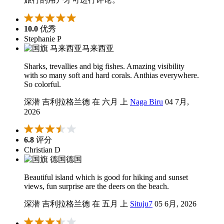
10.0
优秀
Stephanie P
马来西亚
Sharks, trevallies and big fishes. Amazing visibility
with so many soft and hard corals. Anthias everywhere.
So colorful.
深潜 吉利拉格兰德 在 六月 上
Naga Biru
04 7月,
2026
6.8
评分
Christian D
德国
Beautiful island which is good for hiking and sunset
views, fun surprise are the deers on the beach.
深潜 吉利拉格兰德 在 五月 上
Situju7
05 6月, 2026