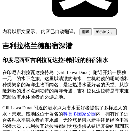
内容以原文显示。
内容已自动翻译。
翻译
显示原文。
吉利拉格兰德船宿深潜
印度尼西亚吉利拉瓦达拉特附近的船宿潜水
在印尼吉利拉瓦达拉特岛（Gili Lawa Darat）附近开始一段独
一无二的水下之旅。这里以清澈的海水、生机勃勃的珊瑚礁和
种类繁多的海洋生物而闻名，是狂热潜水爱好者的天堂。从惊
险刺激的潜水点到独特的海洋奇遇，吉利拉瓦达拉特是寻求难
忘船宿潜水体验者的必游之地。
Gili Lawa Darat 附近的潜水点为潜水爱好者提供了多样迷人的
水下景观。该地区位于著名的
科莫多国家公园
内，拥有许多适
合各种水平潜水者的潜水点。无论您是潜水新手还是经验丰富
的潜水员，吉利拉瓦达拉特都能为您提供从错综复杂的珊瑚花