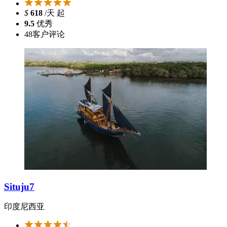
$
618
/天 起
9.5
优秀
48
客户评论
Situju7
印度尼西亚