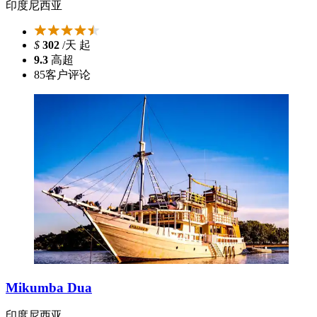
印度尼西亚
$
302
/天 起
9.3
高超
85
客户评论
Mikumba Dua
印度尼西亚