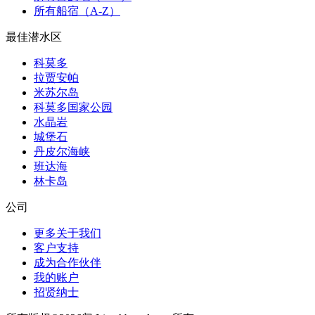
所有船宿（A-Z）
最佳潜水区
科莫多
拉贾安帕
米苏尔岛
科莫多国家公园
水晶岩
城堡石
丹皮尔海峡
班达海
林卡岛
公司
更多关于我们
客户支持
成为合作伙伴
我的账户
招贤纳士