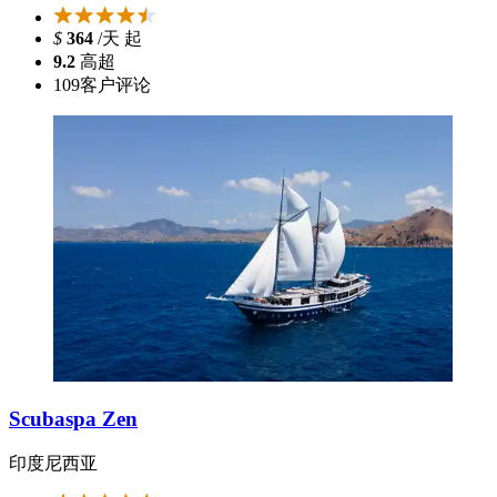
$
364
/天 起
9.2
高超
109
客户评论
Scubaspa Zen
印度尼西亚