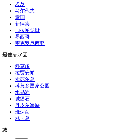
埃及
马尔代夫
泰国
菲律宾
加拉帕戈斯
墨西哥
密克罗尼西亚
最佳潜水区
科莫多
拉贾安帕
米苏尔岛
科莫多国家公园
水晶岩
城堡石
丹皮尔海峡
班达海
林卡岛
或