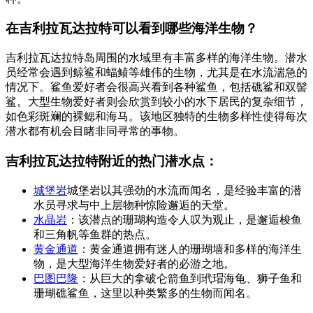
在吉利拉瓦达拉特可以看到哪些海洋生物？
吉利拉瓦达拉特岛周围的水域里有丰富多样的海洋生物。潜水
员经常会遇到鲸鲨和蝠鲼等雄伟的生物，尤其是在水流湍急的
情况下。鲨鱼爱好者会很高兴看到各种鲨鱼，包括礁鲨和双髻
鲨。大型生物爱好者则会欣赏到较小的水下居民的复杂细节，
如色彩斑斓的裸鳃和海马。该地区独特的生物多样性使得每次
潜水都有机会目睹非同寻常的事物。
吉利拉瓦达拉特附近的热门潜水点：
城堡岩
城堡岩以其强劲的水流而闻名，是经验丰富的潜
水员寻求与中上层物种惊险邂逅的天堂。
水晶岩
：该潜点的珊瑚构造令人叹为观止，是邂逅梭鱼
和三角帆等鱼群的热点。
黄金通道
：黄金通道拥有迷人的珊瑚墙和多样的海洋生
物，是大型海洋生物爱好者的必游之地。
巴图巴隆
：从巨大的拿破仑箭鱼到玳瑁海龟、狮子鱼和
珊瑚礁鲨鱼，这里以种类繁多的生物而闻名。