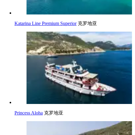
Katarina Line Premium Superior
克罗地亚
Princess Aloha
克罗地亚