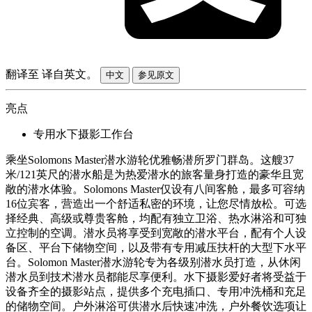
翻译至
译自英文。
中文
参见原文
亮点
专用水下摄影工作台
乘坐Solomons Master潜水游轮优雅畅潜所罗门群岛。这艘37
米/121英尺的潜水船是为热爱潜水的旅客量身打造的豪华且宽
敞的潜水体验。Solomons Master仅设有八间客舱，最多可容纳
16位宾客，营造出一个舒适私密的环境，让您尽情放松。可选
择经典、高级或尊贵客舱，均配有独立卫浴、热水淋浴和可独
立控制的空调。潜水员将享受到宽敞的潜水平台，配有个人设
备区、平台下储物空间，以及带有专用减压扶杆的大型下水平
台。Solomon Master潜水游轮专为各级别潜水员打造，从休闲
潜水员到技术潜水员都能尽享便利。水下摄影爱好者将受益于
设备齐全的摄影站点，提供多个充电插口、专用冲洗桶和充足
的储物空间。户外淋浴可供潜水后快速冲洗，户外餐饮选项让