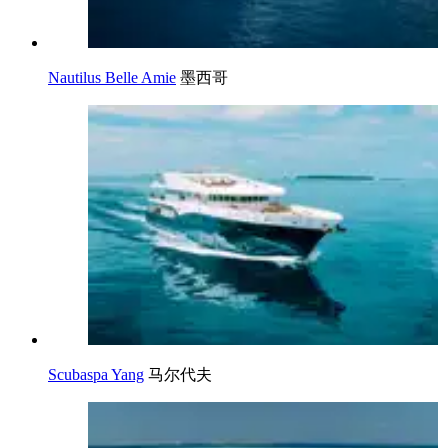
Nautilus Belle Amie
墨西哥
Scubaspa Yang
马尔代夫