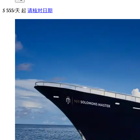
$
555
/天 起
请核对日期