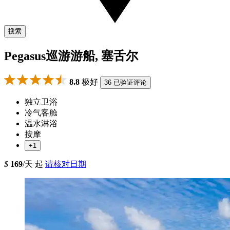
搜索
Pegasus巡游游船, 塞舌尔
8.8
极好
36 已验证评论
独立卫浴
冷气客舱
温水淋浴
按摩
+1
$
169
/天 起
请核对日期