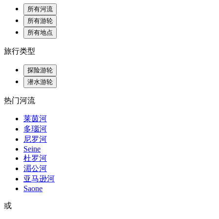
所有河流
所有游轮
所有地点
旅行类型
探险游轮
潜水游轮
热门河流
莱茵河
多瑙河
尼罗河
Seine
杜罗河
湄公河
亚马逊河
Saone
或