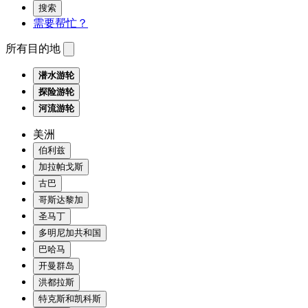
搜索
需要帮忙？
所有目的地
潜水游轮
探险游轮
河流游轮
美洲
伯利兹
加拉帕戈斯
古巴
哥斯达黎加
圣马丁
多明尼加共和国
巴哈马
开曼群岛
洪都拉斯
特克斯和凯科斯