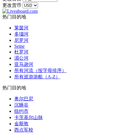
更改货币
热门目的地
莱茵河
多瑙河
尼罗河
Seine
杜罗河
湄公河
亚马逊河
所有河流（按字母排序）
所有巡游游船（A-Z）
热门目的地
奥尔巴尼
沉睡谷
纽约市
卡茨基尔山脉
金斯敦
西点军校