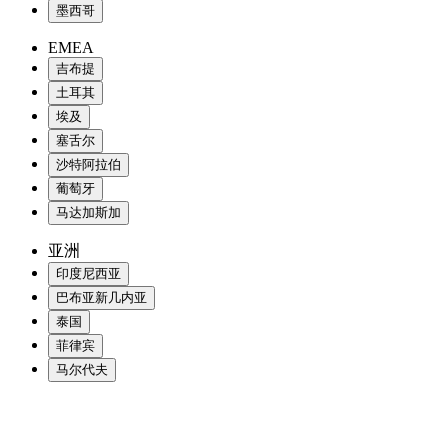
墨西哥
EMEA
吉布提
土耳其
埃及
塞舌尔
沙特阿拉伯
葡萄牙
马达加斯加
亚洲
印度尼西亚
巴布亚新几内亚
泰国
菲律宾
马尔代夫