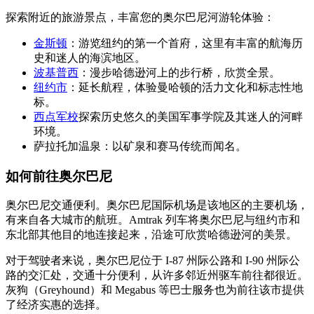
探索附近的旅游景点，丰富您的奥尔巴尼河游轮体验：
金斯顿
：游览纽约的第一个首府，这里有丰富的航海历
史和迷人的海滨地区。
波基普西
：漫步哈德逊河上的步行桥，欣赏全景。
纽约市
：延长航程，体验曼哈顿的活力文化和标志性地
标。
西点军校
探索历史悠久的美国军事学院及其迷人的河畔
环境。
萨拉托加温泉：以矿泉和赛马传统而闻名。
如何前往奥尔巴尼
奥尔巴尼交通便利。奥尔巴尼国际机场是该地区的主要机场，
有来自各大城市的航班。Amtrak 列车将奥尔巴尼与纽约市和
东北部其他目的地连接起来，沿途可欣赏哈德逊河的美景。
对于驾驶者来说，奥尔巴尼位于 I-87 州际公路和 I-90 州际公
路的交汇处，交通十分便利，从许多邻近州驱车前往都很近。
灰狗（Greyhound）和 Megabus 等巴士服务也为前往该市提供
了经济实惠的选择。