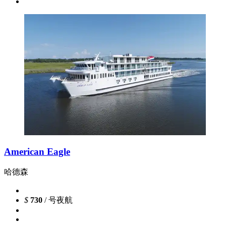
American Eagle
哈德森
$
730
/ 号夜航