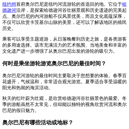
纽约州
首府奥尔巴尼是纽约河流游轮的首选目的地。它位于
哈
德逊河
沿岸，是探索哈德逊河谷壮丽景观和历史遗迹的完美起
点。奥尔巴尼的内河游船不仅风景优美，而且文化底蕴深厚，
不仅可以欣赏卡茨基尔山脉的美景，还可以了解该地区的殖民
历史。
乘客可以享受主题巡游，从日落晚餐到历史之旅，是各类游客
的多用途选择。该市充满活力的艺术氛围、当地美食和丰富的
文化遗产进一步增强了从奥尔巴尼出发的游轮的吸引力。
何时是乘坐游轮游览奥尔巴尼的最佳时间？
奥尔巴尼河游轮的最佳时间主要取决于您想要的体验。春季百
花盛开，气候温和，非常适合观光游览。夏季适合享受温暖的
阳光和热闹的海滨活动。
秋天的红叶蔚为壮观，是欣赏哈德逊河谷壮丽景色的最爱。冬
季的游船虽然不太常见，但却能以独特的视角欣赏河流和奥尔
巴尼的假日魅力。
奥尔巴尼有哪些活动或地标？