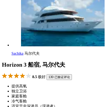
Sachika
马尔代夫
Horizon 3 船宿, 马尔代夫
8.5
极好
130 已验证评论
提供高氧
独立卫浴
家庭客舱
冷气客舱
适宜于非深潜员（浮潜者）