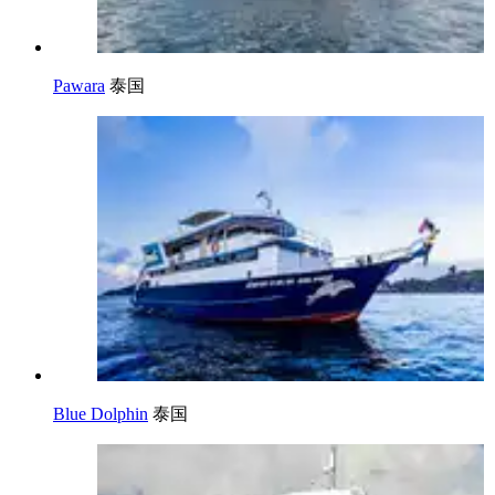
Pawara
泰国
Blue Dolphin
泰国