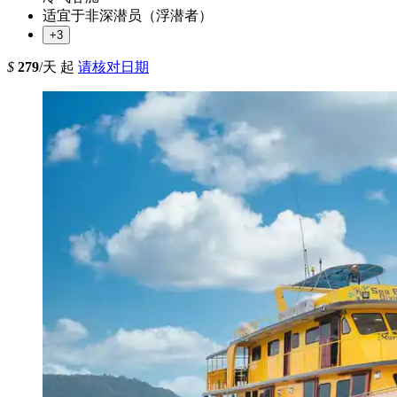
适宜于非深潜员（浮潜者）
+3
$
279
/天 起
请核对日期