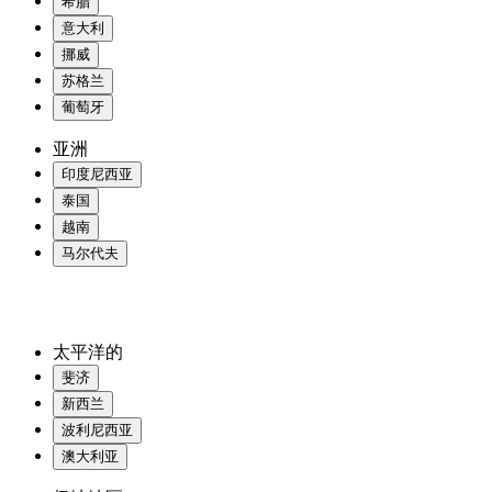
希腊
意大利
挪威
苏格兰
葡萄牙
亚洲
印度尼西亚
泰国
越南
马尔代夫
太平洋的
斐济
新西兰
波利尼西亚
澳大利亚