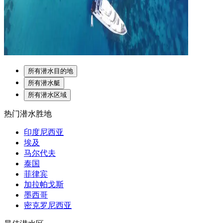
所有潜水目的地
所有潜水艇
所有潜水区域
热门潜水胜地
印度尼西亚
埃及
马尔代夫
泰国
菲律宾
加拉帕戈斯
墨西哥
密克罗尼西亚