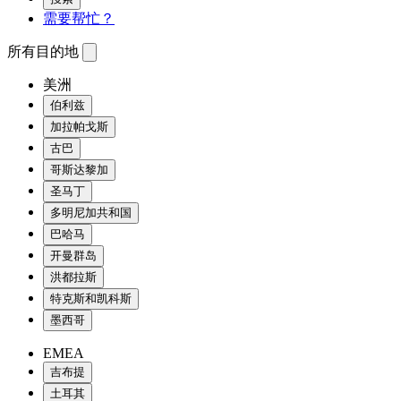
需要帮忙？
所有目的地
美洲
伯利兹
加拉帕戈斯
古巴
哥斯达黎加
圣马丁
多明尼加共和国
巴哈马
开曼群岛
洪都拉斯
特克斯和凯科斯
墨西哥
EMEA
吉布提
土耳其