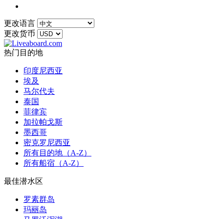
更改语言
更改货币
热门目的地
印度尼西亚
埃及
马尔代夫
泰国
菲律宾
加拉帕戈斯
墨西哥
密克罗尼西亚
所有目的地（A-Z）
所有船宿（A-Z）
最佳潜水区
罗素群岛
玛丽岛