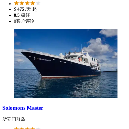
$
475
/天 起
8.5
极好
8
客户评论
Solomons Master
所罗门群岛