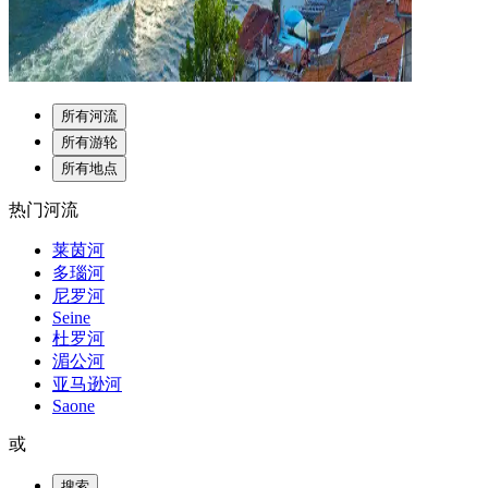
所有河流
所有游轮
所有地点
热门河流
莱茵河
多瑙河
尼罗河
Seine
杜罗河
湄公河
亚马逊河
Saone
或
搜索