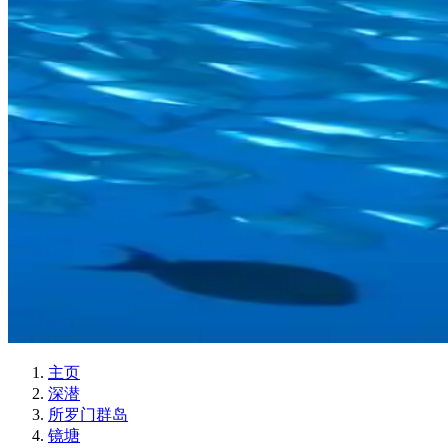
主页
深潜
所罗门群岛
镜塘