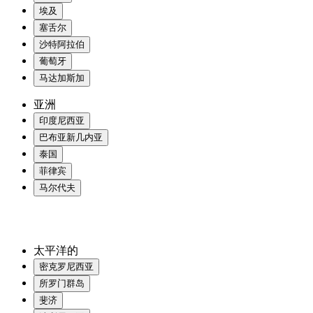
埃及
塞舌尔
沙特阿拉伯
葡萄牙
马达加斯加
亚洲
印度尼西亚
巴布亚新几内亚
泰国
菲律宾
马尔代夫
太平洋的
密克罗尼西亚
所罗门群岛
斐济