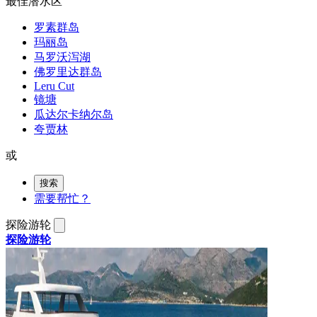
最佳潜水区
罗素群岛
玛丽岛
马罗沃泻湖
佛罗里达群岛
Leru Cut
镜塘
瓜达尔卡纳尔岛
夸贾林
或
搜索
需要帮忙？
探险游轮
探险游轮