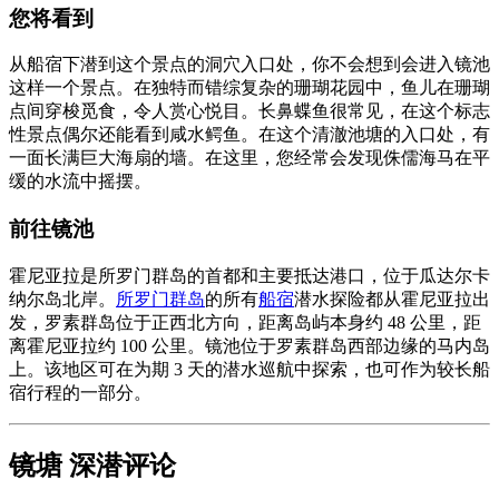
您将看到
从船宿下潜到这个景点的洞穴入口处，你不会想到会进入镜池
这样一个景点。在独特而错综复杂的珊瑚花园中，鱼儿在珊瑚
点间穿梭觅食，令人赏心悦目。长鼻蝶鱼很常见，在这个标志
性景点偶尔还能看到咸水鳄鱼。在这个清澈池塘的入口处，有
一面长满巨大海扇的墙。在这里，您经常会发现侏儒海马在平
缓的水流中摇摆。
前往镜池
霍尼亚拉是所罗门群岛的首都和主要抵达港口，位于瓜达尔卡
纳尔岛北岸。
所罗门群岛
的所有
船宿
潜水探险都从霍尼亚拉出
发，罗素群岛位于正西北方向，距离岛屿本身约 48 公里，距
离霍尼亚拉约 100 公里。镜池位于罗素群岛西部边缘的马内岛
上。该地区可在为期 3 天的潜水巡航中探索，也可作为较长船
宿行程的一部分。
镜塘 深潜评论