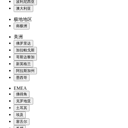
波利尼西亚
澳大利亚
极地地区
南极洲
美洲
佛罗里达
加拉帕戈斯
哥斯达黎加
新英格兰
阿拉斯加州
墨西哥
EMEA
佛得角
克罗地亚
土耳其
埃及
塞舌尔