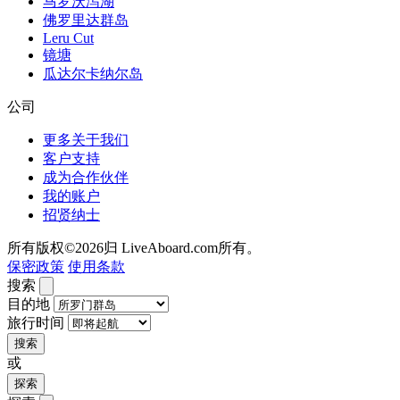
马罗沃泻湖
佛罗里达群岛
Leru Cut
镜塘
瓜达尔卡纳尔岛
公司
更多关于我们
客户支持
成为合作伙伴
我的账户
招贤纳士
所有版权©2026归 LiveAboard.com所有。
保密政策
使用条款
搜索
目的地
旅行时间
搜索
或
探索