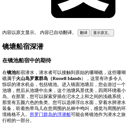
内容以原文显示。
内容已自动翻译。
翻译
显示原文。
镜塘船宿深潜
在镜池船宿中的期待
在
镜池
船宿潜水，潜水者可以接触到原始的珊瑚礁，这些珊瑚
礁属于
火山岛罗素群岛（Russell Islands
），这里有许多令人
惊叹的潜水机会，包括镜池。进入镜面池塘后，您会游过一个
池塘，然后从池塘中出来，这个池塘风景优美，四周环绕着小
岛。在那里，您可以探索穿插在汜水之上和之间的浅礁系统，
那里有五颜六色的鱼类。您可以选择浮出水面，穿着水肺潜水
装备，听着热带鸟儿在您周围的丛林中鸣叫，感觉与周围的环
境格格不入。
所罗门群岛的浮潜船
可能会将镜池作为潜水之旅
行程的一部分。