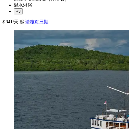
温水淋浴
+3
$
341
/天 起
请核对日期