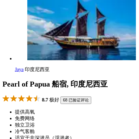
Jaya
印度尼西亚
Pearl of Papua 船宿, 印度尼西亚
8.7
极好
68 已验证评论
提供高氧
免费网络
独立卫浴
冷气客舱
适宜于非深潜员（浮潜者）