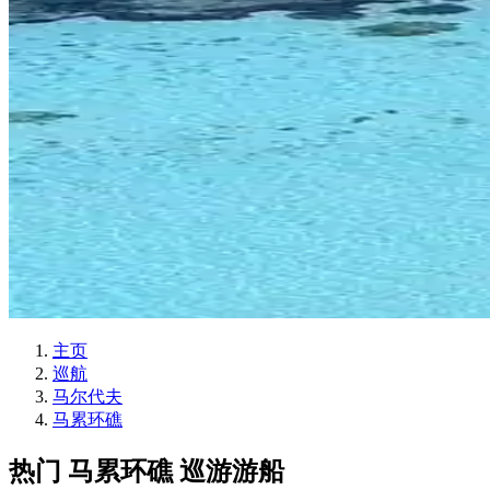
主页
巡航
马尔代夫
马累环礁
热门 马累环礁 巡游游船