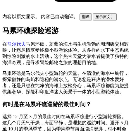
内容以原文显示。
内容已自动翻译。
翻译
显示原文。
马累环礁探险巡游
在
马尔代夫
马累环礁，蔚蓝的海水与生机勃勃的珊瑚礁交相辉
映，让您尽情享受终极小型游轮体验。从多样的水下生态系统
到惊险刺激的水上活动，这个热带天堂为潜水者提供了独特的
海洋奇观，是寻求冒险邮轮之旅的理想目的地。
马累环礁是马尔代夫小型游轮的天堂。在清澈的海水中航行，
探索僻静的岛屿和隐秘的潜水点。无论您是狂热的潜水爱好
者，还是只想在纯净的海滩上放松身心，马累环礁都能为您提
供集奢华、探险和印度洋迷人美景于一体的小型游轮体验。
何时是在马累环礁巡游的最佳时间？
选择 12 月至 3 月的最佳时间在马累环礁进行小型游轮探险。
这几个月天气干燥，海面平静，是理想的巡航时间。避开 5 月
至 10 月的季风季节，因为季风季节海面汹涌澎湃，时不时会