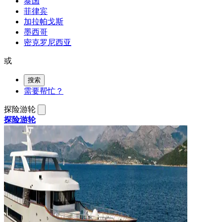
泰国
菲律宾
加拉帕戈斯
墨西哥
密克罗尼西亚
或
搜索
需要帮忙？
探险游轮
探险游轮