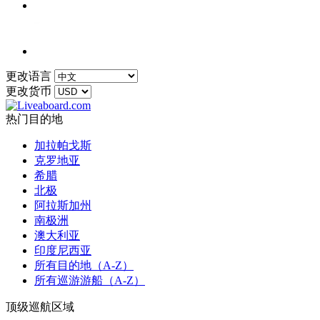
更改语言
更改货币
热门目的地
加拉帕戈斯
克罗地亚
希腊
北极
阿拉斯加州
南极洲
澳大利亚
印度尼西亚
所有目的地（A-Z）
所有巡游游船（A-Z）
顶级巡航区域