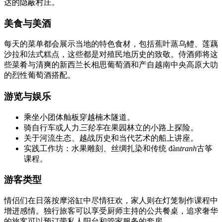
达的隐蔽村庄。
美食与美酒
每天的菜单都会展示当地的特色食材，包括蕉叶蒸乌鳢、莲藕
沙拉和法式糕点，这些都是对殖民地历史的致敬。侍酒师将这
些菜肴与清爽的新西兰长相思葡萄酒和产自越南中央高原大叻
的烈性葡萄酒搭配。
游览与娱乐
乘坐小团体舢板穿越楠木隧道。
骑自行车或人力
三轮车
在果园林立的小路上探险。
关于河流生态、越战历史和当代艺术的船上讲座。
实践工作坊：水果雕刻、丝绸扎染和传统 đàn
tranh
古筝
课程。
游客类型
情侣们在日落按摩浴缸中尽情狂欢，家人则在灯笼制作课程中
增进感情。独行旅客可以享受厨师主持的公共餐桌，追求奢华
的旅客可以预订带私人阳台和管家服务的套房。