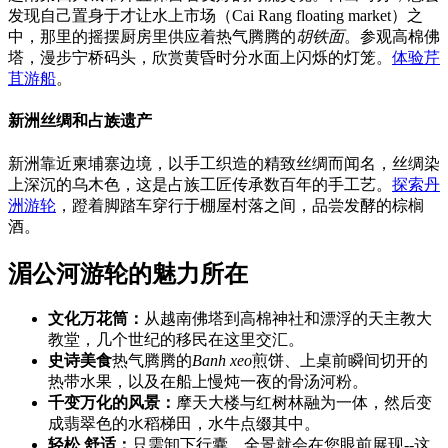
发现自己置身于才让水上市场（Cai Rang floating market）之
中，那里的摇摆厨房里供应着热气腾腾的
胡铁面
。参观高棉佛
塔，漫步宁桥码头，欣赏黄昏时分水面上闪烁的灯笼。
体验芹
苴游船
。
新洲丝绸和占族遗产
新洲靠近柬埔寨边境，以手工织造的精致丝绸而闻名，丝绸染
上深沉的乌木色，这是占族工匠传承数百年的手工艺。
探索丹
洲游轮
，蹬着脚踏车穿行于棚屋村落之间，品尝发酵的棕榈
酒。
湄公河游轮的魅力所在
文化万花筒：
从越南佛塔到高棉神社和漂浮的天主教大
教堂，几个世纪的移民在这里交汇。
史诗美食
热气腾腾的
Banh xeo
煎饼、上桌前瞬间切开的
热带水果，以及在船上慢炖一夜的骨汤河粉。
千变万化的风景：
摩天大楼与红树林融为一体，然后变
成翡翠色的水稻梯田，水牛点缀其中。
轻松
舒适：
只需卸下行囊，全景就会在您眼前展现--这