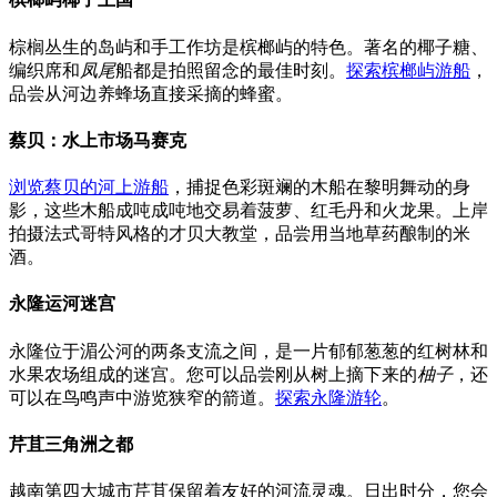
棕榈丛生的岛屿和手工作坊是槟榔屿的特色。著名的椰子糖、
编织席和
凤尾
船都是拍照留念的最佳时刻。
探索槟榔屿游船
，
品尝从河边养蜂场直接采摘的蜂蜜。
蔡贝：水上市场马赛克
浏览蔡贝的河上游船
，捕捉色彩斑斓的木船在黎明舞动的身
影，这些木船成吨成吨地交易着菠萝、红毛丹和火龙果。上岸
拍摄法式哥特风格的才贝大教堂，品尝用当地草药酿制的米
酒。
永隆运河迷宫
永隆位于湄公河的两条支流之间，是一片郁郁葱葱的红树林和
水果农场组成的迷宫。您可以品尝刚从树上摘下来的
柚子
，还
可以在鸟鸣声中游览狭窄的箭道。
探索永隆游轮
。
芹苴三角洲之都
越南第四大城市芹苴保留着友好的河流灵魂。日出时分，您会