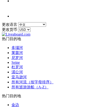
更改语言
更改货币
热门目的地
多瑙河
莱茵河
尼罗河
Seine
杜罗河
湄公河
亚马逊河
所有河流（按字母排序）
所有巡游游船（A-Z）
热门目的地
金边