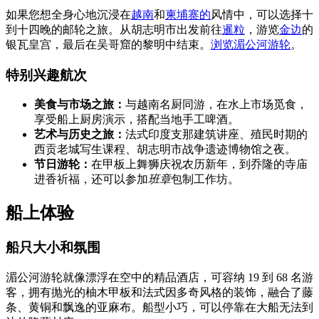
如果您想全身心地沉浸在
越南
和
柬埔寨的
风情中，可以选择十
到十四晚的邮轮之旅。从胡志明市出发前往
暹粒
，游览
金边
的
银瓦皇宫，最后在吴哥窟的黎明中结束。
浏览湄公河游轮
。
特别兴趣航次
美食与市场之旅：
与越南名厨同游，在水上市场觅食，
享受船上厨房演示，搭配当地手工啤酒。
艺术与历史之旅：
法式印度支那建筑讲座、殖民时期的
西贡老城写生课程、胡志明市战争遗迹博物馆之夜。
节日游轮：
在甲板上舞狮庆祝农历新年，到乔隆的寺庙
进香祈福，还可以参加
班章
包制工作坊。
船上体验
船只大小和氛围
湄公河游轮就像漂浮在空中的精品酒店，可容纳 19 到 68 名游
客，拥有抛光的柚木甲板和法式因多奇风格的装饰，融合了藤
条、黄铜和飘逸的亚麻布。船型小巧，可以停靠在大船无法到