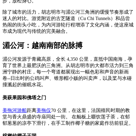
步，放松身心。
除了城市的活力，胡志明市与湄公河三角洲的缓慢节奏形成了
迷人的对比。游览附近的古芝隧道（Cu Chi Tunnels）和品尝
热闹的街头小吃，为内河游轮行程增添了文化内涵，使这座城
市成为现代与传统的完美融合。
湄公河：越南南部的脉搏
湄公河发源于青藏高原，全长 4,350 公里，直抵中国南海，孕
育了世界上最肥沃的三角洲。从胡志明市的大都市活力到三角
洲宁静的村庄，每一个弯道都展现出一幅色彩和声音的新画
卷--日出时的公鸡叫声、锥形帽小贩的叫卖声，以及桨与水碰
撞溅起的催眠水花。
美萩果园和佛塔之门
美拖河游船
距离
美拖仅
70 公里，在这里，法国殖民时期的教
堂与香火鼎盛的寺庙同处一街。 在舢板上啜饮莲子茶，在郁
郁葱葱的凉亭下滑行，在手工制作椰子糖的家庭作坊前驻足。
槟榔屿椰子王国