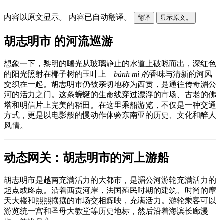
内容以原文显示。
内容已自动翻译。
翻译
显示原文。
胡志明市 的河流巡游
想象一下，黎明的曙光从玻璃静止的水道上破晓而出，深红色
的阳光照射在椰子树的玉叶上，
bánh mì 的
香味与清新的河风
交织在一起。胡志明市仍被亲切地称为西贡，是通往传奇湄公
河的活力之门。这条蜿蜒的生命线穿过漂浮的市场、古老的佛
塔和明信片上完美的稻田。在这里乘船游览，不仅是一种交通
方式，更是以电影般的慢动作体验东南亚的历史、文化和醉人
风情。
动态网关：胡志明市的河上游船
胡志明市是越南充满活力的大都市，是湄公河游轮充满活力的
起点或终点。沿着西贡河岸，法国殖民时期的建筑、时尚的摩
天大楼和熙熙攘攘的市场交相辉映，充满活力。游轮乘客可以
游览统一宫和圣母大教堂等历史地标，然后沿着海滨长廊漫