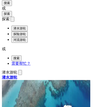
搜索
或
探索
探索
潜水游轮
探险游轮
河流游轮
或
搜索
需要帮忙？
潜水游轮
潜水游轮