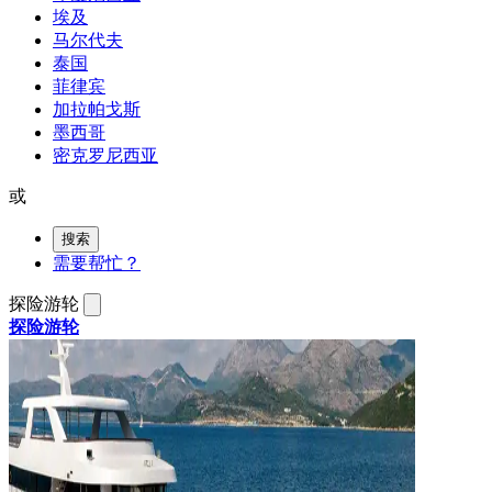
埃及
马尔代夫
泰国
菲律宾
加拉帕戈斯
墨西哥
密克罗尼西亚
或
搜索
需要帮忙？
探险游轮
探险游轮