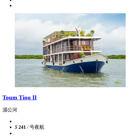
Toum Tiou II
湄公河
$
241
/ 号夜航