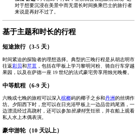
对于想要沉浸在美景中而无需长时间换乘巴士的旅行者
来说是再好不过了。
基于主题和时长的行程
短途旅行（3-5 天）
时间紧迫的探险者的理想选择。典型的三晚行程是从胡志明市
往返
彩贝
和
芹苴
，包括在甲板上学习黎明河粉、骑自行车穿越
果园，以及在萨德一座 19 世纪的法式豪宅旁享用烛光晚餐。
中等航程（6-9 天）
六晚或七晚的旅程可以深入
槟榔
屿的椰子之乡和
丹洲
的丝绸作
坊。夕阳西下时，您可以在日光浴甲板上一边品尝鸡尾酒，一
边漂流经过高跷村，还可以参加
班康特
烹饪班，并在船上观看
私人水上木偶表演。
豪华游轮（10 天以上）