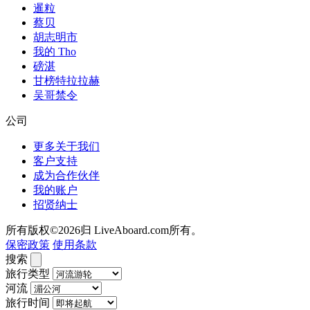
暹粒
蔡贝
胡志明市
我的 Tho
磅湛
甘榜特拉拉赫
吴哥禁令
公司
更多关于我们
客户支持
成为合作伙伴
我的账户
招贤纳士
所有版权©2026归 LiveAboard.com所有。
保密政策
使用条款
搜索
旅行类型
河流
旅行时间