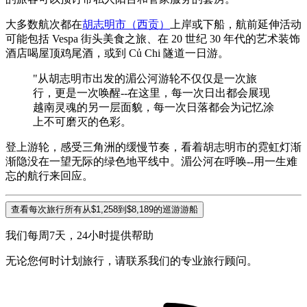
大多数航次都在
胡志明市（西贡）
上岸或下船，航前延伸活动
可能包括 Vespa 街头美食之旅、在 20 世纪 30 年代的艺术装饰
酒店喝屋顶鸡尾酒，或到 Củ Chi 隧道一日游。
"从胡志明市出发的湄公河游轮不仅仅是一次旅
行，更是一次唤醒--在这里，每一次日出都会展现
越南灵魂的另一层面貌，每一次日落都会为记忆涂
上不可磨灭的色彩。
登上游轮，感受三角洲的缓慢节奏，看着胡志明市的霓虹灯渐
渐隐没在一望无际的绿色地平线中。湄公河在呼唤--用一生难
忘的航行来回应。
查看每次旅行所有从$1,258到$8,189的巡游游船
我们每周7天，24小时提供帮助
无论您何时计划旅行，请联系我们的专业旅行顾问。