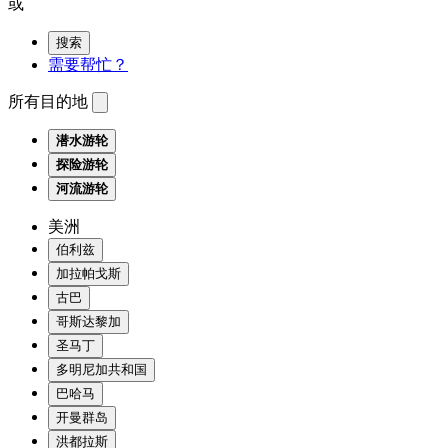
或
搜索
需要帮忙？
所有目的地
潜水游轮
探险游轮
河流游轮
美洲
伯利兹
加拉帕戈斯
古巴
哥斯达黎加
圣马丁
多明尼加共和国
巴哈马
开曼群岛
洪都拉斯