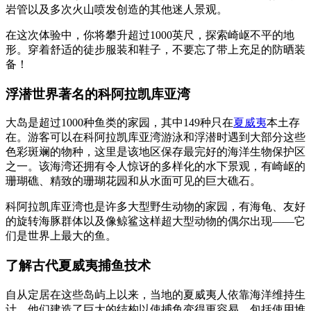
岩管以及多次火山喷发创造的其他迷人景观。
在这次体验中，你将攀升超过1000英尺，探索崎岖不平的地
形。穿着舒适的徒步服装和鞋子，不要忘了带上充足的防晒装
备！
浮潜世界著名的科阿拉凯库亚湾
大岛是超过1000种鱼类的家园，其中149种只在
夏威夷
本土存
在。游客可以在科阿拉凯库亚湾游泳和浮潜时遇到大部分这些
色彩斑斓的物种，这里是该地区保存最完好的海洋生物保护区
之一。该海湾还拥有令人惊讶的多样化的水下景观，有崎岖的
珊瑚礁、精致的珊瑚花园和从水面可见的巨大礁石。
科阿拉凯库亚湾也是许多大型野生动物的家园，有海龟、友好
的旋转海豚群体以及像鲸鲨这样超大型动物的偶尔出现——它
们是世界上最大的鱼。
了解古代夏威夷捕鱼技术
自从定居在这些岛屿上以来，当地的夏威夷人依靠海洋维持生
计。他们建造了巨大的结构以使捕鱼变得更容易，包括使用堆