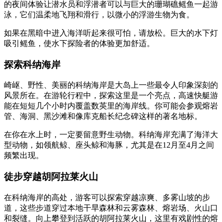
的夜间体验让潜水员和浮潜者可以与巨大的珊瑚礁鳐鱼一起游
泳，它们温柔地飞翔和滑行，以微小的浮游生物为食。
如果在黑暗中进入海洋听起来很可怕，请放松。巨大的水下灯
吸引鳐鱼，使水下探险者的体验更加舒适。
探索科纳海岸
崎岖、野性、美丽的科纳海岸是大岛上一些最令人印象深刻的
风景所在。在游轮行程中，探索这里是一个亮点，高速快艇游
能在短短几个小时内覆盖数英里的海岸线。你可能会参观熔岩
管、海洞、黑沙滩和像库克船长纪念碑这样的著名地标。
在你在水上时，一定要留意野生动物。科纳海岸充满了海洋大
型动物，如领航鲸、座头鲸和海豚，尤其是在12月至4月之间
频繁出现。
徒步穿越胡阿拉莱火山
在科纳海岸的高处，游客可以探索穿越凉爽、多雾山坡的步
道，这些步道穿过本地干旱森林和云雾森林、熔岩场、火山口
和裂缝。向上攀登到活跃的胡阿拉莱火山，这里有戏剧性的熔