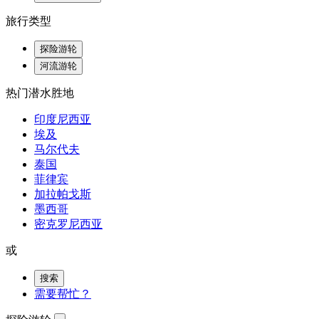
旅行类型
探险游轮
河流游轮
热门潜水胜地
印度尼西亚
埃及
马尔代夫
泰国
菲律宾
加拉帕戈斯
墨西哥
密克罗尼西亚
或
搜索
需要帮忙？