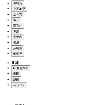
佛得角
克罗地亚
土耳其
埃及
塞舌尔
希腊
意大利
挪威
苏格兰
葡萄牙
亚洲
印度尼西亚
泰国
越南
马尔代夫