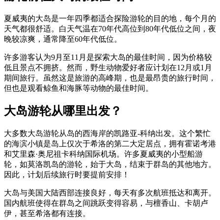
夏威夷的大岛是一年四季都适合探险游轮的目的地，每个月的
天气都很舒适。白天气温在70年代高位到80年代低位之间，夜
晚较凉爽，通常降至60年代低位。
许多游客认为9月至11月是探索大岛的最佳时间，因为价格较
低且景点不拥挤。然而，野生动物爱好者应计划在12月或1月
期间旅行。虽然这是旅游的高峰期，也是最昂贵的旅行时间，
但也是观看鲸鱼和海豚等动物的最佳时间。
大岛游轮从哪里出发？
大多数大岛游轮从岛的西海岸的凯路亚-科纳出发。这个繁忙
的海滨小镇是岛上仅次于希洛的第二大定居点，拥有霍诺考港
和艾里森·奥尼祖卡科纳国际机场。许多夏威夷的小型船游
轮，如莫洛凯岛的游轮，始于大岛，结束于群岛的其他地方。
因此，计划后续旅行时要提前安排！
大岛与美国大陆西部连接良好，每天有多次航班抵达和离开。
国内航班使得在群岛之间跳跃变得容易，与檀香山、卡胡卢
伊，甚至希洛都有连接。