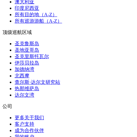
澳大利亚
印度尼西亚
所有目的地（A-Z）
所有巡游游船（A-Z）
顶级巡航区域
圣克鲁斯岛
圣地亚哥岛
圣克里斯托瓦尔
伊莎贝拉岛
加德纳湾
北西摩
查尔斯·达尔文研究站
热那维萨岛
达尔文湾
公司
更多关于我们
客户支持
成为合作伙伴
我的账户