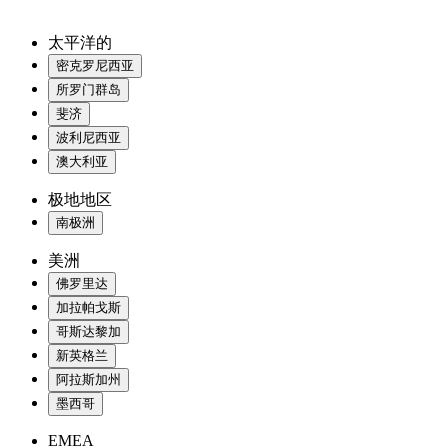
太平洋的
密克罗尼西亚
所罗门群岛
斐济
波利尼西亚
澳大利亚
极地地区
南极洲
美洲
佛罗里达
加拉帕戈斯
哥斯达黎加
新英格兰
阿拉斯加州
墨西哥
EMEA