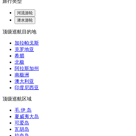
旅行类型
河流游轮
潜水游轮
顶级巡航目的地
加拉帕戈斯
克罗地亚
希腊
北极
阿拉斯加州
南极洲
澳大利亚
印度尼西亚
顶级巡航区域
毛 伊 岛
夏威夷大岛
可爱岛
瓦胡岛
拉奈岛