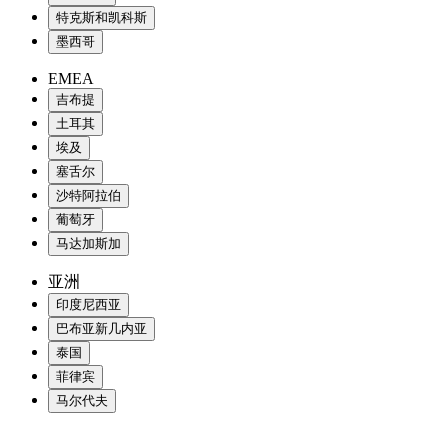
特克斯和凯科斯
墨西哥
EMEA
吉布提
土耳其
埃及
塞舌尔
沙特阿拉伯
葡萄牙
马达加斯加
亚洲
印度尼西亚
巴布亚新几内亚
泰国
菲律宾
马尔代夫