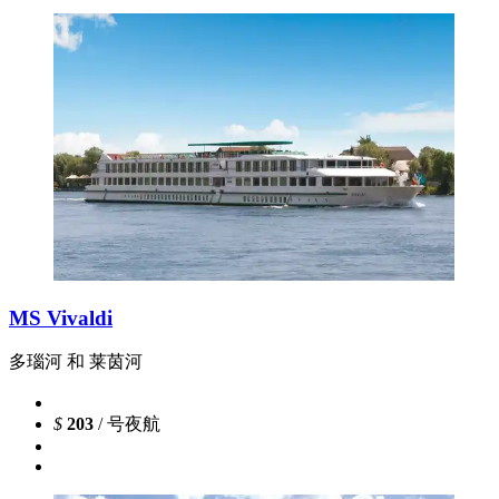
MS Vivaldi
多瑙河 和 莱茵河
$
203
/ 号夜航