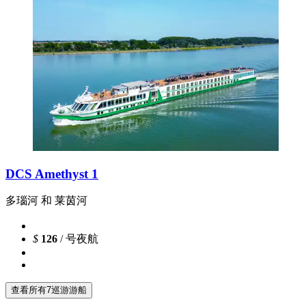
DCS Amethyst 1
多瑙河 和 莱茵河
$
126
/ 号夜航
查看所有7巡游游船