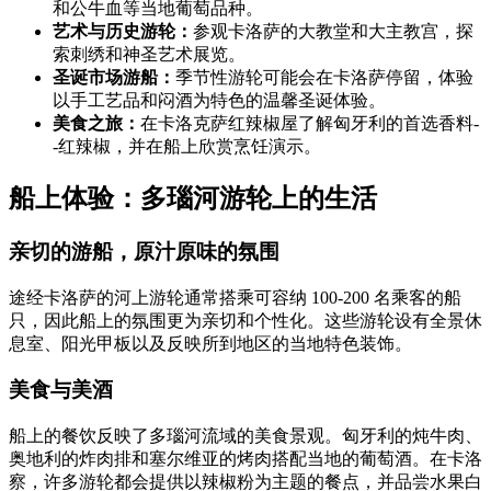
和公牛血等当地葡萄品种。
艺术与历史游轮：
参观卡洛萨的大教堂和大主教宫，探
索刺绣和神圣艺术展览。
圣诞市场游船：
季节性游轮可能会在卡洛萨停留，体验
以手工艺品和闷酒为特色的温馨圣诞体验。
美食之旅：
在卡洛克萨红辣椒屋了解匈牙利的首选香料-
-红辣椒，并在船上欣赏烹饪演示。
船上体验：多瑙河游轮上的生活
亲切的游船，原汁原味的氛围
途经卡洛萨的河上游轮通常搭乘可容纳 100-200 名乘客的船
只，因此船上的氛围更为亲切和个性化。这些游轮设有全景休
息室、阳光甲板以及反映所到地区的当地特色装饰。
美食与美酒
船上的餐饮反映了多瑙河流域的美食景观。匈牙利的炖牛肉、
奥地利的炸肉排和塞尔维亚的烤肉搭配当地的葡萄酒。在卡洛
察，许多游轮都会提供以辣椒粉为主题的餐点，并品尝水果白