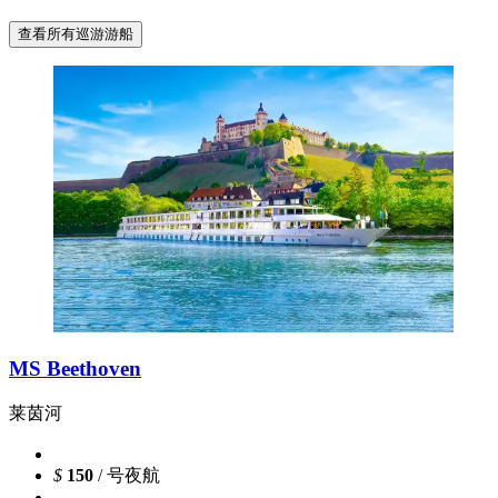
查看所有巡游游船
MS Beethoven
莱茵河
$
150
/ 号夜航