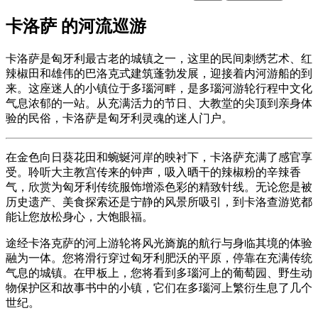
卡洛萨 的河流巡游
卡洛萨是匈牙利最古老的城镇之一，这里的民间刺绣艺术、红
辣椒田和雄伟的巴洛克式建筑蓬勃发展，迎接着内河游船的到
来。这座迷人的小镇位于多瑙河畔，是多瑙河游轮行程中文化
气息浓郁的一站。从充满活力的节日、大教堂的尖顶到亲身体
验的民俗，卡洛萨是匈牙利灵魂的迷人门户。
在金色向日葵花田和蜿蜒河岸的映衬下，卡洛萨充满了感官享
受。聆听大主教宫传来的钟声，吸入晒干的辣椒粉的辛辣香
气，欣赏为匈牙利传统服饰增添色彩的精致针线。无论您是被
历史遗产、美食探索还是宁静的风景所吸引，到卡洛查游览都
能让您放松身心，大饱眼福。
途经卡洛克萨的河上游轮将风光旖旎的航行与身临其境的体验
融为一体。您将滑行穿过匈牙利肥沃的平原，停靠在充满传统
气息的城镇。在甲板上，您将看到多瑙河上的葡萄园、野生动
物保护区和故事书中的小镇，它们在多瑙河上繁衍生息了几个
世纪。