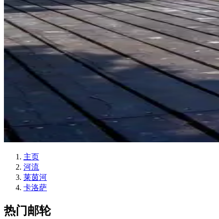
主页
河流
莱茵河
卡洛萨
热门邮轮