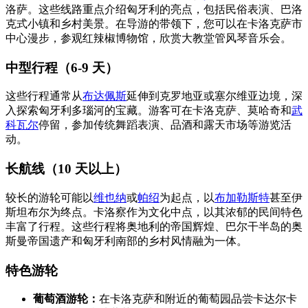
洛萨。这些线路重点介绍匈牙利的亮点，包括民俗表演、巴洛
克式小镇和乡村美景。在导游的带领下，您可以在卡洛克萨市
中心漫步，参观红辣椒博物馆，欣赏大教堂管风琴音乐会。
中型行程（6-9 天）
这些行程通常从
布达佩斯
延伸到克罗地亚或塞尔维亚边境，深
入探索匈牙利多瑙河的宝藏。游客可在卡洛克萨、莫哈奇和
武
科瓦尔
停留，参加传统舞蹈表演、品酒和露天市场等游览活
动。
长航线（10 天以上）
较长的游轮可能以
维也纳
或
帕绍
为起点，以
布加勒斯特
甚至伊
斯坦布尔为终点。卡洛察作为文化中点，以其浓郁的民间特色
丰富了行程。这些行程将奥地利的帝国辉煌、巴尔干半岛的奥
斯曼帝国遗产和匈牙利南部的乡村风情融为一体。
特色游轮
葡萄酒游轮：
在卡洛克萨和附近的葡萄园品尝卡达尔卡