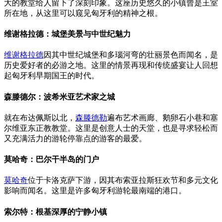
大的教堂给人留下了深刻印象。这座历史悠久的小镇曾是王室
所在地，从这里可以窥见匈牙利的精神之根。
维谢格拉德：城堡美景与中世纪魅力
维谢格拉德
因其中世纪城堡和多瑙河弯的壮丽景色而闻名，是
历史爱好者的必游之地。这里的情景再现和传统盛宴让人回想
起匈牙利早期国王的时代。
森滕德尔：波希米亚艺术家之城
就在布达佩斯以北，
森滕德勒
遍布艺术画廊、鹅卵石小巷和塞
尔维亚东正教教堂。这里是创意人士的天堂，也是寻求轻松而
又充满活力的游轮停靠点的游客的最爱。
莫哈奇：巴尔干半岛的门户
莫哈奇
位于卡洛克萨下游，因其布索亚拉斯狂欢节和多元文化
影响而闻名。这里是许多匈牙利游轮最南端的港口。
索尔特：根基深厚的宁静小镇