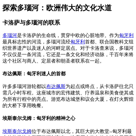
探索多瑙河：欧洲伟大的文化水道
卡洛萨与多瑙河的联系
多瑙河
是卡洛萨的生命线，贯穿中欧的心脏地带。作为
匈牙利
最具标志性的河流，多瑙河流经
匈牙利
首都、联合国教科文组
织世界遗产以及迷人的河畔定居点。对于卡洛查来说，多瑙河
不仅仅是一条河流，它还是一条文化和经济动脉，千百年来将
这个社区与商人、定居者和朝圣者联系在一起。
布达佩斯：匈牙利迷人的首都
许多多瑙河游轮都以
布达佩斯
为起点或终点，从卡洛萨往北只
需几小时车程。这座城市的宏伟建筑、疗养温泉和美食使其成
为所有行程中的亮点。游览布达城堡和议会大厦，在灯火辉煌
的大桥下享用晚餐。
埃斯泰尔戈姆：匈牙利的精神之心
埃斯泰尔戈姆
位于布达佩斯以北，其巨大的大教堂--匈牙利最