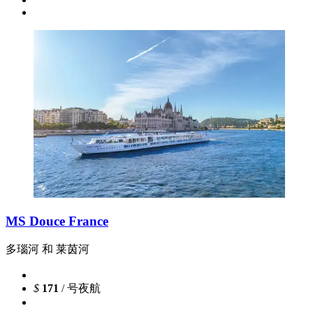
MS Douce France
多瑙河 和 莱茵河
$
171
/ 号夜航