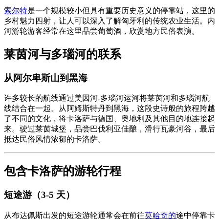
索尔特
是一个规模较小但具有重要历史意义的停靠站，这里的
乡村魅力四射，让人可以深入了解匈牙利的传统农业生活。内
河游轮游客经常在这里品尝葡萄酒，欣赏地方民俗表演。
莱茵河与多瑙河的联系
从阿尔卑斯山到黑海
许多较长的航线通过美因河-多瑙河运河将莱茵河和多瑙河航
线结合在一起。从阿姆斯特丹到黑海，这段史诗般的旅程跨越
了不同的文化，将卡洛萨与德国、奥地利及其他目的地连接起
来。驶过莱茵城堡，品尝巴伐利亚佳酿，滑行瓦豪河谷，最后
抵达民俗风情浓郁的卡洛萨。
包含卡洛萨的游轮行程
短途游（3-5 天）
从布达佩斯出发的短途游轮通常会在前往
莫哈奇的
途中停靠卡