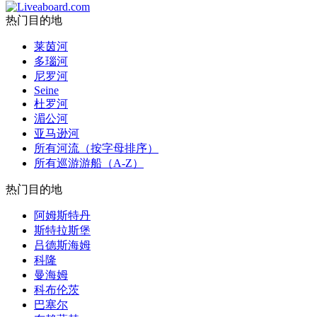
热门目的地
莱茵河
多瑙河
尼罗河
Seine
杜罗河
湄公河
亚马逊河
所有河流（按字母排序）
所有巡游游船（A-Z）
热门目的地
阿姆斯特丹
斯特拉斯堡
吕德斯海姆
科隆
曼海姆
科布伦茨
巴塞尔