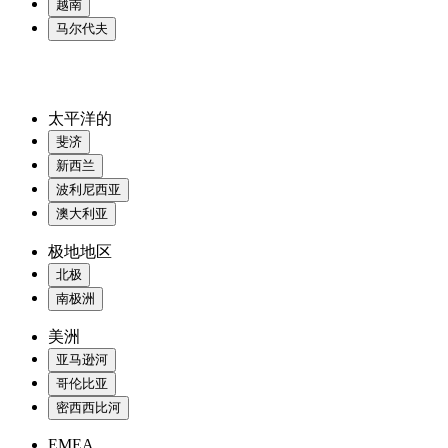
越南
马尔代夫
太平洋的
斐济
新西兰
波利尼西亚
澳大利亚
极地地区
北极
南极洲
美洲
亚马逊河
哥伦比亚
密西西比河
EMEA