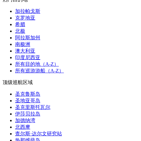
加拉帕戈斯
克罗地亚
希腊
北极
阿拉斯加州
南极洲
澳大利亚
印度尼西亚
所有目的地（A-Z）
所有巡游游船（A-Z）
顶级巡航区域
圣克鲁斯岛
圣地亚哥岛
圣克里斯托瓦尔
伊莎贝拉岛
加德纳湾
北西摩
查尔斯·达尔文研究站
热那维萨岛