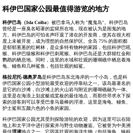
科伊巴国家公园最值得游览的地方
科伊巴岛（Isla Coiba
）被巴拿马人称为 "魔鬼岛"。科伊巴岛
曾经是一座臭名昭著的监狱所在地，现在被认为是闹鬼的地
方。科伊巴岛的可怕名声吓退了潜在的开发商，使其在很大程
度上未被开发，成为理想的自然保护区。全岛 75% 的面积都
是郁郁葱葱的红树林，是众多特有物种的家园，包括科伊巴吼
猴、科伊巴猿猴和科伊巴刺尾猴。科伊巴岛还是大群猩红金刚
鹦鹉的栖息地。同时，这里的水域和壮观的珊瑚礁中栖息着海
龟、鳗鱼和几种鲨鱼，包括壮观的鲸鲨。
格拉尼托-德奥罗岛
是科伊巴岛东北海岸的一个小岛，也是科
伊巴国家公园小型游轮最受欢迎的停靠站之一。该岛最著名的
是它的白沙滩，白沙滩上的火山岩与附近的珊瑚礁融为一体。
这里是在海浪上划皮艇或桨板的最佳地点，而那些寻求水下探
索的游客则可以享受巴拿马最棒的浮潜。这里是海龟、鳗鱼、
护士鲨和五颜六色的小鱼的家园。
科伊巴国家公园尤其受到探险游轮的欢迎，因为这里可以在陆
地上和太平洋中进行探索并与野生动物邂逅。它被誉为中美洲
最佳
浮潜
地点之一。它因其壮观的海洋生物（包括海龟、鰺科