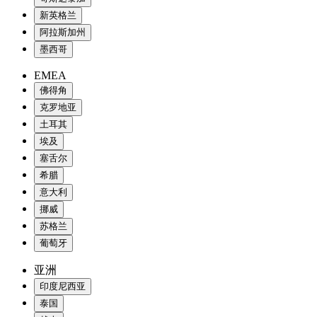
新英格兰
阿拉斯加州
墨西哥
EMEA
佛得角
克罗地亚
土耳其
埃及
塞舌尔
希腊
意大利
挪威
苏格兰
葡萄牙
亚洲
印度尼西亚
泰国