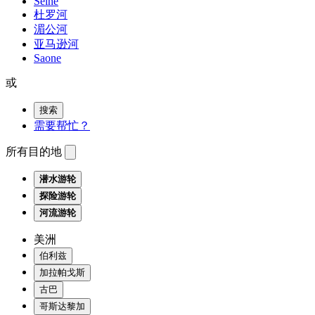
Seine
杜罗河
湄公河
亚马逊河
Saone
或
搜索
需要帮忙？
所有目的地
潜水游轮
探险游轮
河流游轮
美洲
伯利兹
加拉帕戈斯
古巴
哥斯达黎加