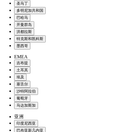
圣马丁
多明尼加共和国
巴哈马
开曼群岛
洪都拉斯
特克斯和凯科斯
墨西哥
EMEA
吉布提
土耳其
埃及
塞舌尔
沙特阿拉伯
葡萄牙
马达加斯加
亚洲
印度尼西亚
巴布亚新几内亚