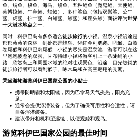
鱼、鲷鱼、梭鱼、海马、鳗鱼、五种鳐鱼（魔鬼鳐、天使鳐、
莫博拉鳐、牛鼻鳐、蝠鲼）、多种鲨鱼（包括双髻鲨、公牛
鲨、虎鲨、护士鲨、白鳍鲨、鲸鲨）和座头鲸）而被评为
世界
十大潜水地点
之一。
同时，科伊巴岛有多条适合
徒步旅行
的小径。温泉小径沿途是
郁郁葱葱的森林，到处都是蜂鸟、猩红金刚鹦鹉、吼猴、白脸
卷尾猴和科伊巴刺尾猴，小径的尽头是温泉池，游客可以在这
里泡泡疲惫的双脚。甘布特峰小径将游客引上一条陡峭的小
路，欣赏岛上和周围水域的绝对壮观景色。沿途，目光敏锐的
徒步旅行者可以看到猴子、啄木鸟和在高空翱翔的秃鹫。
乘坐游轮游览科伊巴国家公园的小贴士
携带防晒霜和太阳镜，因为巴拿马天气炎热，阳光充
足。
通常会提供浮潜装备，但为了确保可用性和合适性，请
自备浮潜装备。
建议带好相机和望远镜，以便观鲸和观鸟。
游览科伊巴国家公园的最佳时间