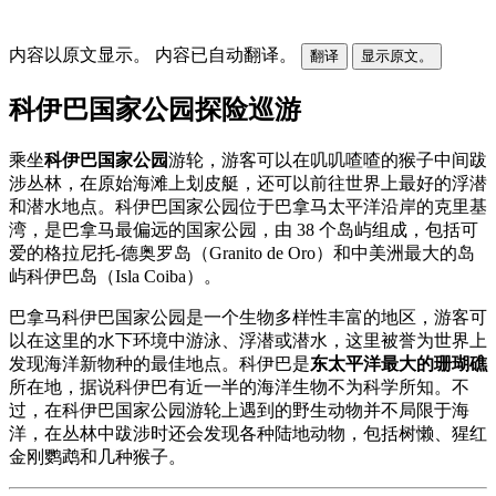
内容以原文显示。
内容已自动翻译。
翻译
显示原文。
科伊巴国家公园探险巡游
乘坐
科伊巴国家公园
游轮，游客可以在叽叽喳喳的猴子中间跋
涉丛林，在原始海滩上划皮艇，还可以前往世界上最好的浮潜
和潜水地点。科伊巴国家公园位于巴拿马太平洋沿岸的克里基
湾，是巴拿马最偏远的国家公园，由 38 个岛屿组成，包括可
爱的格拉尼托-德奥罗岛（Granito de Oro）和中美洲最大的岛
屿科伊巴岛（Isla Coiba）。
巴拿马科伊巴国家公园是一个生物多样性丰富的地区，游客可
以在这里的水下环境中游泳、浮潜或潜水，这里被誉为世界上
发现海洋新物种的最佳地点。科伊巴是
东太平洋最大的珊瑚礁
所在地，据说科伊巴有近一半的海洋生物不为科学所知。不
过，在科伊巴国家公园游轮上遇到的野生动物并不局限于海
洋，在丛林中跋涉时还会发现各种陆地动物，包括树懒、猩红
金刚鹦鹉和几种猴子。