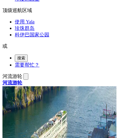
顶级巡航区域
使用 Yala
珍珠群岛
科伊巴国家公园
或
搜索
需要帮忙？
河流游轮
河流游轮