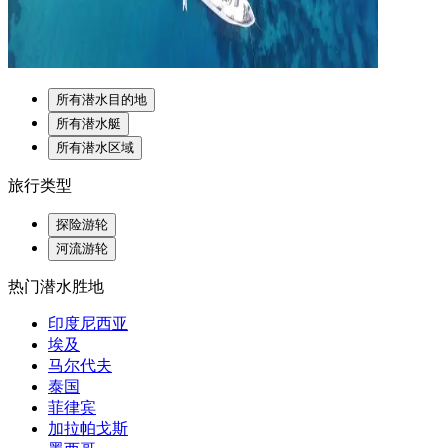
所有潜水目的地
所有潜水艇
所有潜水区域
旅行类型
探险游轮
河流游轮
热门潜水胜地
印度尼西亚
埃及
马尔代夫
泰国
菲律宾
加拉帕戈斯