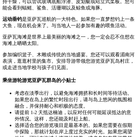
持干燥，可以尝试玻璃底船浮潜、皮划艇或站立式桨板。您可
能会看到蝠鳐、鲨鱼、活珊瑚以及鲸鱼或海豚。
运动垂钓
是亚萨瓦巡航的一大特色。如果您一直梦想钓上一条
大鱼，现在机会来了。与当地人一起参加有趣的喂鱼活动。
亚萨瓦海滩是世界上最美丽的海滩之一，您一定会忍不住想在
海滩上晒晒太阳。
参加编织篮子、木雕或传统的当地盛宴。您还可以观看湄南河
表演，逛逛村里的集市。安排导游带领您游览亚萨瓦岛村庄，
或走进当地学校与孩子们见面。
乘坐游轮游览亚萨瓦群岛的小贴士
考虑在淡季出行，以避免海滩拥挤和长时间等待活动。
如果您在岛上的繁忙时段出行，请与岛上悠闲的氛围相
融合，并保持耐心和积极的态度。
请提前 1-2 天抵达楠迪，以应对任何可能延误抵达的意
外情况。这样，您还能及时赶上船。
选择适合您的游览项目是最基本的。如果您需要在假期
中探险，那就计划在岸上度过充实的时光。如果您渴望