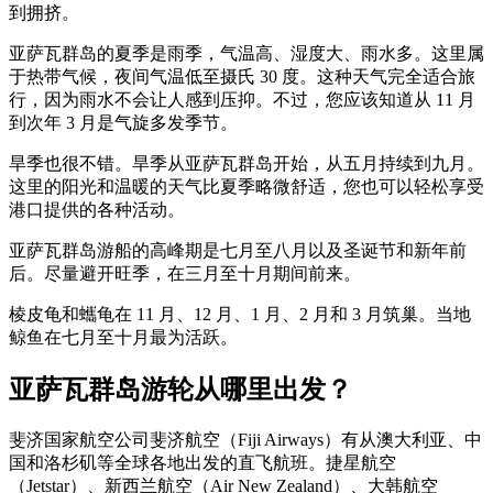
到拥挤。
亚萨瓦群岛的夏季是雨季，气温高、湿度大、雨水多。这里属
于热带气候，夜间气温低至摄氏 30 度。这种天气完全适合旅
行，因为雨水不会让人感到压抑。不过，您应该知道从 11 月
到次年 3 月是气旋多发季节。
旱季也很不错。旱季从亚萨瓦群岛开始，从五月持续到九月。
这里的阳光和温暖的天气比夏季略微舒适，您也可以轻松享受
港口提供的各种活动。
亚萨瓦群岛游船的高峰期是七月至八月以及圣诞节和新年前
后。尽量避开旺季，在三月至十月期间前来。
棱皮龟和蠵龟在 11 月、12 月、1 月、2 月和 3 月筑巢。当地
鲸鱼在七月至十月最为活跃。
亚萨瓦群岛游轮从哪里出发？
斐济国家航空公司斐济航空（Fiji Airways）有从澳大利亚、中
国和洛杉矶等全球各地出发的直飞航班。捷星航空
（Jetstar）、新西兰航空（Air New Zealand）、大韩航空