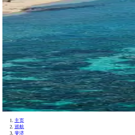
主页
巡航
斐济