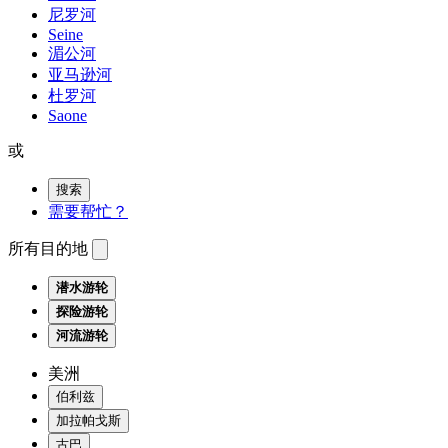
尼罗河
Seine
湄公河
亚马逊河
杜罗河
Saone
或
搜索
需要帮忙？
所有目的地
潜水游轮
探险游轮
河流游轮
美洲
伯利兹
加拉帕戈斯
古巴