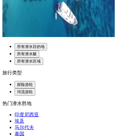
所有潜水目的地
所有潜水艇
所有潜水区域
旅行类型
探险游轮
河流游轮
热门潜水胜地
印度尼西亚
埃及
马尔代夫
泰国