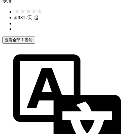
斐济
$
381
/天 起
查看全部 1 游轮