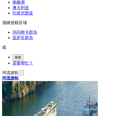
南极洲
澳大利亚
印度尼西亚
顶级巡航区域
玛玛努卡群岛
亚萨瓦群岛
或
搜索
需要帮忙？
河流游轮
河流游轮