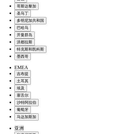
哥斯达黎加
圣马丁
多明尼加共和国
巴哈马
开曼群岛
洪都拉斯
特克斯和凯科斯
墨西哥
EMEA
吉布提
土耳其
埃及
塞舌尔
沙特阿拉伯
葡萄牙
马达加斯加
亚洲