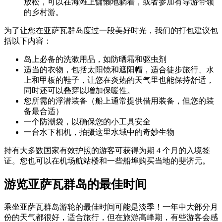
放松，可以在海滩上慵懒地躺着，或者参加有导游带领
的乡村游。
为了让您在亚萨瓦群岛度过一段美好时光，我们的打包建议包
括以下内容：
岛上必备的洗漱用品，如防晒霜和驱虫剂
适当的衣物，包括太阳镜和遮阳帽，适合徒步旅行、水
上和甲板的鞋子，让您在炎热的天气里也能保持舒适，
同时还可以叠穿以增加保暖性。
您所需的浮潜装备（船上通常提供借用装备，但您的装
备最合适）
一个防潮袋，以确保您的小工具安全
一台水下相机，拍摄这里水域中的奇妙生物
持有大多数国家有效护照的游客可获得为期 4 个月的入境签
证。您也可以在机场航站楼和一些船埠购买当地的斐济元。
游览亚萨瓦群岛的最佳时间
乘坐亚萨瓦群岛游轮的最佳时间可能是淡季！一年中大部分月
份的天气都很好，适合旅行，但在旅游高峰期，有些游客会感