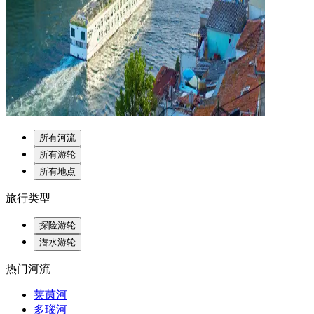
所有河流
所有游轮
所有地点
旅行类型
探险游轮
潜水游轮
热门河流
莱茵河
多瑙河