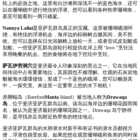
轮上的必游之地。这里有白沙滩和深浅不一的蓝色海水，还可
以在珊瑚礁中进行绝佳的浮潜。您可以看到各种热带珊瑚鱼，
甚至可能看到一两只礁鲨。
Nanuya Lailai
是亚萨瓦群岛真正的宝藏。这里被珊瑚礁湖环
绕，有绝佳的浮潜机会，海岸边的棕榈树点缀其间，美不胜
收。您可以选择在日光浴躺椅上放松一天，或者尝试皮划艇或
划船。一些亚萨瓦群岛游轮行程提供在岸上用 "lovo "烹饪法
享用晚餐的机会。您的食物将在地下挖坑中烹饪。
萨瓦伊劳洞穴
是斐济最令人印象深刻的景点之一。它在当地民
间传说中占有重要地位，其原因也不难理解。壮观的石灰岩地
貌被海水缓缓侵蚀，形成了一个蓝色的礁湖，您可以畅游其
中，一探究竟。来这里一定要带上您的水下相机！
赤脚蝠岛（Barefoot
Manta
Island）被当地人称为
Drawaqa
岛
，位于斐济亚萨瓦群岛以南。该岛以海岸边的珊瑚花园而闻
名，被认为是斐济最好的珊瑚花园之一。Drawaqa 岛宁静祥
和，是寻找赤足岛附近热带鱼的绝佳地点。
斐济亚萨瓦群岛的水肺潜水对新手和有证书的潜水员都很方
便，浮潜也很受欢迎。如果您想在观赏珊瑚礁和鱼类的同时保