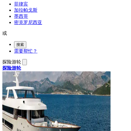
菲律宾
加拉帕戈斯
墨西哥
密克罗尼西亚
或
搜索
需要帮忙？
探险游轮
探险游轮