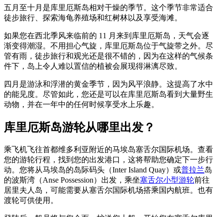
五月至十月是库里厄斯岛相对干燥的季节。这个季节非常适合
徒步旅行、探索海龟养殖场和红树林以及享受海滩。
如果您在西北季风来临前的 11 月来到库里厄斯岛，天气会逐
渐变得潮湿。不用担心气旋，库里厄斯岛位于气旋带之外。尽
管有雨，徒步旅行和观光还是很不错的，因为在这样的气候条
件下，岛上令人难以置信的植被会展现得淋漓尽致。
四月是游泳和浮潜的黄金季节，因为风平浪静。这提高了水中
的能见度。尽管如此，您还是可以在库里厄斯岛看到大量野生
动物，并在一年中的任何时候享受水上乐趣。
库里厄斯岛游轮从哪里出发？
乘飞机飞往首都维多利亚附近的马埃岛塞舌尔国际机场。查看
您的游轮行程，找到您的出发港口，这将帮助您确定下一步行
动。您将从马埃岛的岛际码头（Inter Island Quay）或
普拉兰
岛
的波斯湾（Anse Possession）出发，乘坐
塞舌尔小型游轮
前往
居里夫人岛，可能需要从塞舌尔国际机场搭乘国内航班。也有
渡轮可供使用。