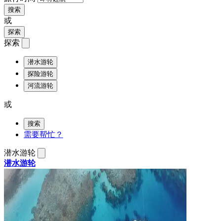
搜索
或
探索
探索
潜水游轮
探险游轮
河流游轮
或
搜索
需要帮忙？
潜水游轮
潜水游轮