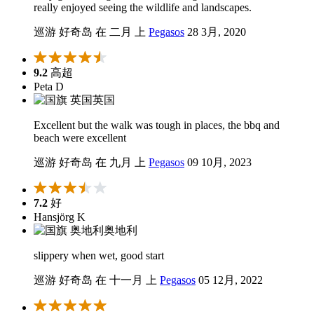
really enjoyed seeing the wildlife and landscapes.
巡游 好奇岛 在 二月 上
Pegasos
28 3月, 2020
9.2
高超
Peta D
英国
Excellent but the walk was tough in places, the bbq and
beach were excellent
巡游 好奇岛 在 九月 上
Pegasos
09 10月, 2023
7.2
好
Hansjörg K
奥地利
slippery when wet, good start
巡游 好奇岛 在 十一月 上
Pegasos
05 12月, 2022