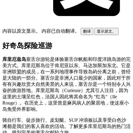
内容以原文显示。
内容已自动翻译。
翻译
显示原文。
好奇岛探险巡游
库里厄兹岛
塞舌尔游轮是体验塞舌尔帆船和印度洋跳岛游的完
美方式。库里厄斯岛位于肯尼亚以东、马达加斯加东北。它是
非洲联盟的成员，在一系列地理事件导致岛屿分离之前，曾经
是大陆的一部分。塞舌尔是非洲人口最少的国家，因此对于所
有有兴趣欣赏大自然美景的人来说，塞舌尔是一个特别令人兴
奋的旅游胜地。库里厄斯岛（Curieuse）尤其引人注目，因为
这里的土壤呈红色，法国人因此将其命名为 "红岛"（Ile
Rouge）。在历史上，这里曾是麻风病人的聚居地，使这座小
岛免受外界影响。
骑自行车、徒步旅行、皮划艇、SUP 冲浪板以及享受白色沙
滩都是我们的客人喜欢的活动。了解更多库里厄斯岛的热门活
动，规划完美的塞舌尔邮轮之旅。