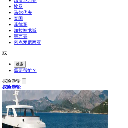
印度尼西亚
埃及
马尔代夫
泰国
菲律宾
加拉帕戈斯
墨西哥
密克罗尼西亚
或
搜索
需要帮忙？
探险游轮
探险游轮