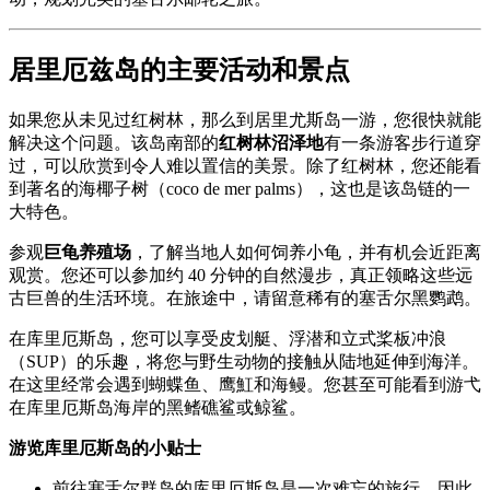
居里厄兹岛的主要活动和景点
如果您从未见过红树林，那么到居里尤斯岛一游，您很快就能
解决这个问题。该岛南部的
红树林沼泽地
有一条游客步行道穿
过，可以欣赏到令人难以置信的美景。除了红树林，您还能看
到著名的海椰子树（coco de mer palms），这也是该岛链的一
大特色。
参观
巨龟养殖场
，了解当地人如何饲养小龟，并有机会近距离
观赏。您还可以参加约 40 分钟的自然漫步，真正领略这些远
古巨兽的生活环境。在旅途中，请留意稀有的塞舌尔黑鹦鹉。
在库里厄斯岛，您可以享受皮划艇、浮潜和立式桨板冲浪
（SUP）的乐趣，将您与野生动物的接触从陆地延伸到海洋。
在这里经常会遇到蝴蝶鱼、鹰魟和海鳗。您甚至可能看到游弋
在库里厄斯岛海岸的黑鳍礁鲨或鲸鲨。
游览库里厄斯岛的小贴士
前往塞舌尔群岛的库里厄斯岛是一次难忘的旅行，因此