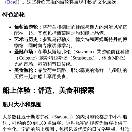
（Basel
）。这些身临其境的游轮将展现中欧的文化层次。
特色游轮
葡萄酒游轮：
将荷兰和德国的佳酿与迷人的河流风光搭
配在一起。亮点包括葡萄园之旅和船上品酒。
艺术与历史：
参观乌得勒支、德文特和阿姆斯特丹的博
物馆，同时向专家讲师学习。
圣诞市场：
冬季从斯塔弗伦（Stavoren）乘游轮前往科隆
（Cologne）或斯特拉斯堡（Strasbourg），体验闪闪发
光的市场、闷酒和节日传统。
美食游轮：
品尝荷兰奶酪、耶尔塞克的海鲜，与到访的
厨师一起在船上享用美食。
船上体验：舒适、美食和探索
船只大小和氛围
大多数往返于斯塔弗伦（Stavoren）的内河游轮都是中小型船
只，可容纳 50 到 180 名游客。这种私密的规模为游客提供了
个性化、宁静的船上氛围，包括风景优美的日光浴甲板、舒适