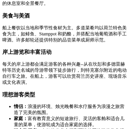
的休息室和全景餐厅。
美食与美酒
船上餐饮以当地和季节性食材为主。多道菜肴均以荷兰特色美
食为主，如鲱鱼、Stamppot 和奶酪，并搭配当地葡萄酒和手工
啤酒。许多邮轮还提供特别的品尝菜单或厨师示范。
岸上游览和丰富活动
每天的岸上游都会满足游客的各种兴趣--从在坎彭和多德雷赫
特等历史名城的导游带领下徒步旅行，到特克塞尔附近的电动
自行车之旅。在船上，游客可以欣赏荷兰历史讲座、现场音乐
或文化表演。
理想游客类型
情侣：
浪漫的环境、烛光晚餐和水疗服务为浪漫之旅营
造了完美的氛围。
家庭：
富有教育意义的短途旅行、灵活的客舱和适合儿
童的菜单，使游轮成为适合家庭的选择。