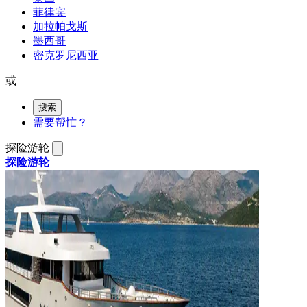
菲律宾
加拉帕戈斯
墨西哥
密克罗尼西亚
或
搜索
需要帮忙？
探险游轮
探险游轮