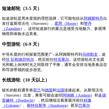
短途邮轮（3-5 天）
短途游轮是周末度假的理想选择，它可能包括从
阿姆斯特丹
出
发往返斯塔沃伦（Stavoren）、
霍恩（Hoorn
）和
赞丹
（Zaandam
）。这些短途旅行的重点是感受当地魅力、参观博
物馆和体验水边美食。
中型游轮（6-9 天）
中等长度的行程探索范围更广--从阿姆斯特丹到
乌得勒支
，途
经
坎
彭和德芬特尔
，然后前往
特克塞尔
。这些游轮在文化观
光和船上休闲时光之间取得了平衡，通常会安排当地美食品尝
和导游带领的徒步游览。
长线游轮（10 天以上）
较长的航程通常将
荷兰
与
德国
和
法国
连接起来。从斯塔沃伦
（Stavoren）出发，乘客可能会途经
阿纳姆（Arnhem
）和
多德
雷赫特（Dordrecht
），然后继续沿着莱茵河前往
科隆
（Cologne
）、
斯特拉斯堡（Strasbourg
）甚至
巴塞尔