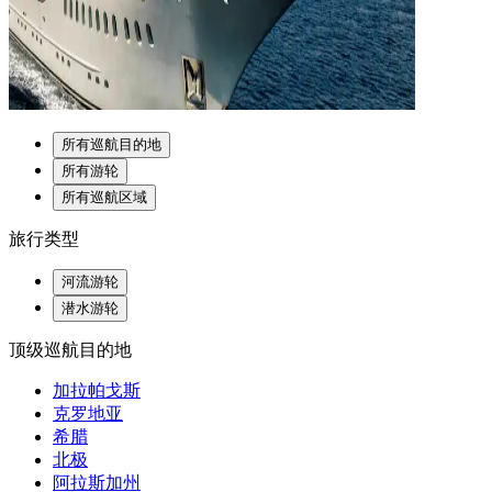
所有巡航目的地
所有游轮
所有巡航区域
旅行类型
河流游轮
潜水游轮
顶级巡航目的地
加拉帕戈斯
克罗地亚
希腊
北极
阿拉斯加州