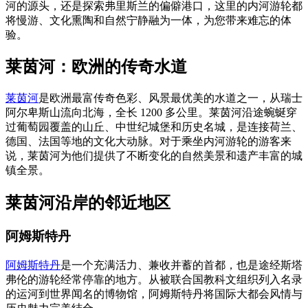
河的源头，还是探索弗里斯兰的偏僻港口，这里的内河游轮都
将慢游、文化熏陶和自然宁静融为一体，为您带来难忘的体
验。
莱茵河：欧洲的传奇水道
莱茵河
是欧洲最富传奇色彩、风景最优美的水道之一，从瑞士
阿尔卑斯山流向北海，全长 1200 多公里。莱茵河沿途蜿蜒穿
过葡萄园覆盖的山丘、中世纪城堡和历史名城，是连接荷兰、
德国、法国等地的文化大动脉。对于乘坐内河游轮的游客来
说，莱茵河为他们提供了不断变化的自然美景和遗产丰富的城
镇全景。
莱茵河沿岸的邻近地区
阿姆斯特丹
阿姆斯特丹
是一个充满活力、兼收并蓄的首都，也是途经斯塔
弗伦的游轮经常停靠的地方。从被联合国教科文组织列入名录
的运河到世界闻名的博物馆，阿姆斯特丹将国际大都会风情与