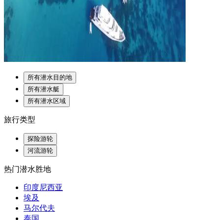
所有潜水目的地
所有潜水艇
所有潜水区域
旅行类型
探险游轮
河流游轮
热门潜水胜地
印度尼西亚
埃及
马尔代夫
泰国