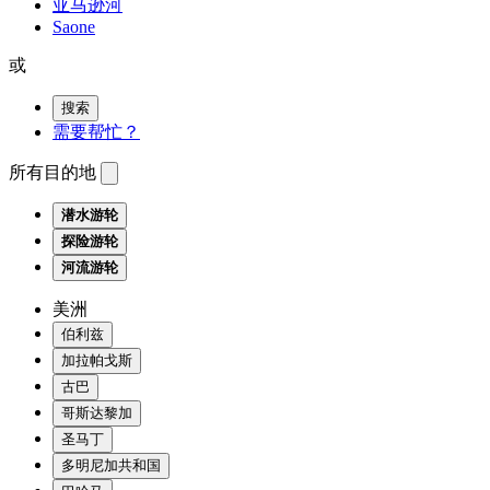
亚马逊河
Saone
或
搜索
需要帮忙？
所有目的地
潜水游轮
探险游轮
河流游轮
美洲
伯利兹
加拉帕戈斯
古巴
哥斯达黎加
圣马丁
多明尼加共和国