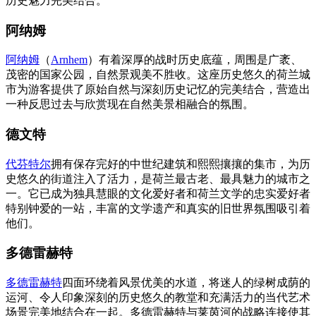
历史魅力完美结合。
阿纳姆
阿纳姆
（
Arnhem
）有着深厚的战时历史底蕴，周围是广袤、
茂密的国家公园，自然景观美不胜收。这座历史悠久的荷兰城
市为游客提供了原始自然与深刻历史记忆的完美结合，营造出
一种反思过去与欣赏现在自然美景相融合的氛围。
德文特
代芬特尔
拥有保存完好的中世纪建筑和熙熙攘攘的集市，为历
史悠久的街道注入了活力，是荷兰最古老、最具魅力的城市之
一。它已成为独具慧眼的文化爱好者和荷兰文学的忠实爱好者
特别钟爱的一站，丰富的文学遗产和真实的旧世界氛围吸引着
他们。
多德雷赫特
多德雷赫特
四面环绕着风景优美的水道，将迷人的绿树成荫的
运河、令人印象深刻的历史悠久的教堂和充满活力的当代艺术
场景完美地结合在一起。多德雷赫特与莱茵河的战略连接使其