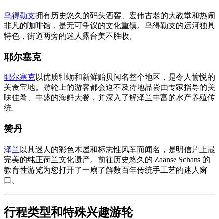
乌得勒支
拥有历史悠久的码头酒窖、宏伟古老的大教堂和热闹
非凡的咖啡馆，是无可争议的文化重镇。乌得勒支的运河独具
特色，街道两旁的迷人露台美不胜收。
耶尔塞克
耶尔塞克
以优质牡蛎和新鲜贻贝闻名整个地区，是令人愉悦的
美食宝地。游轮上的游客都会迫不及待地品尝由专家指导的美
味佳肴、丰盛的海鲜大餐，并深入了解泽兰丰富的水产养殖传
统。
赞丹
泽兰
以其迷人的彩色木屋和标志性风车而闻名，是明信片上最
完美的纯正荷兰文化遗产。前往历史悠久的 Zaanse Schans 的
教育性游览为您打开了一扇了解数百年传统手工艺的迷人窗
口。
行程类型和特殊兴趣游轮