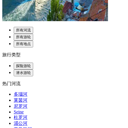
所有河流
所有游轮
所有地点
旅行类型
探险游轮
潜水游轮
热门河流
多瑙河
莱茵河
尼罗河
Seine
杜罗河
湄公河