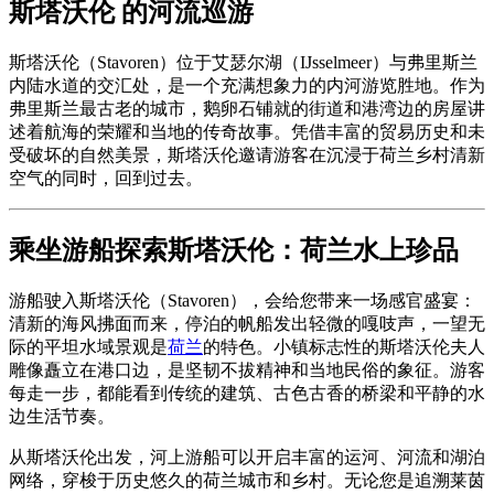
斯塔沃伦 的河流巡游
斯塔沃伦（Stavoren）位于艾瑟尔湖（IJsselmeer）与弗里斯兰
内陆水道的交汇处，是一个充满想象力的内河游览胜地。作为
弗里斯兰最古老的城市，鹅卵石铺就的街道和港湾边的房屋讲
述着航海的荣耀和当地的传奇故事。凭借丰富的贸易历史和未
受破坏的自然美景，斯塔沃伦邀请游客在沉浸于荷兰乡村清新
空气的同时，回到过去。
乘坐游船探索斯塔沃伦：荷兰水上珍品
游船驶入斯塔沃伦（Stavoren），会给您带来一场感官盛宴：
清新的海风拂面而来，停泊的帆船发出轻微的嘎吱声，一望无
际的平坦水域景观是
荷兰
的特色。小镇标志性的斯塔沃伦夫人
雕像矗立在港口边，是坚韧不拔精神和当地民俗的象征。游客
每走一步，都能看到传统的建筑、古色古香的桥梁和平静的水
边生活节奏。
从斯塔沃伦出发，河上游船可以开启丰富的运河、河流和湖泊
网络，穿梭于历史悠久的荷兰城市和乡村。无论您是追溯莱茵