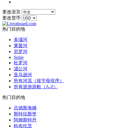
更改语言
更改货币
热门目的地
多瑙河
莱茵河
尼罗河
Seine
杜罗河
湄公河
亚马逊河
所有河流（按字母排序）
所有巡游游船（A-Z）
热门目的地
吕德斯海姆
斯特拉斯堡
阿姆斯特丹
科布伦茨