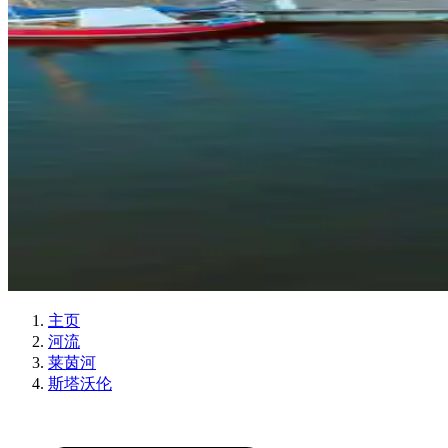
主页
河流
莱茵河
斯塔沃伦