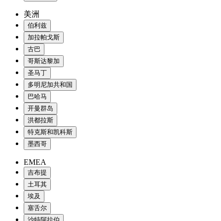
美洲
伯利兹
加拉帕戈斯
古巴
哥斯达黎加
圣马丁
多明尼加共和国
巴哈马
开曼群岛
洪都拉斯
特克斯和凯科斯
墨西哥
EMEA
吉布提
土耳其
埃及
塞舌尔
沙特阿拉伯