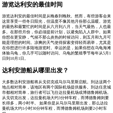
游览达利安的最佳时间
游览达利安的最佳时间是从晚春到晚秋。然而，有些游客会来
这里享受一些冬日阳光，但温度不像其他月份那么温暖。游览
的最热和最繁忙的时间是从六月到八月，当天气最热，人也最
多。在那些月份，你必须提前计划，以避免陷入人群中。如果
你想在更安静，气候不那么炎热的时候访问，则五月和九月可
能是理想的时间。凉爽的天气使得探索变得轻而易举，尤其是
在你想进行许多陆地游览时。幸运的是，如果你想在乌龟海滩
体验乌龟，你几乎可以随时访问。乌龟的繁殖季节每年从5月1
日到10月1日。
达利安游船从哪里出发？
大多数达利安游船将从戈切克或马尔马里斯启航。到达这两个
地点相对简单，该地区有两个国际机场提供服务。到达任意城
市都相对简单，旅行者可以飞往达拉曼机场或博德鲁姆机场。
从戈切克出发，达拉曼机场大约3分钟车程，而博德鲁姆则要
长得多，两小时半。 如果你是从马尔马里斯出发，那么达拉
曼机场大约1小时30分钟车程，而博德鲁姆机场则要2小时车