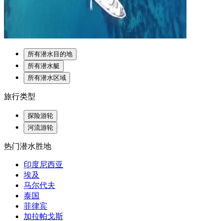
所有潜水目的地
所有潜水艇
所有潜水区域
旅行类型
探险游轮
河流游轮
热门潜水胜地
印度尼西亚
埃及
马尔代夫
泰国
菲律宾
加拉帕戈斯