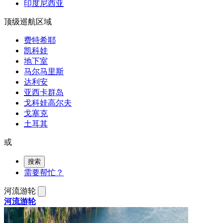
印度尼西亚
顶级巡航区域
费特希耶
凯科娃
地下室
马尔马里斯
达利安
亚西卡群岛
戈科娃高尔夫
戈塞克
土耳其
或
搜索
需要帮忙？
河流游轮
河流游轮