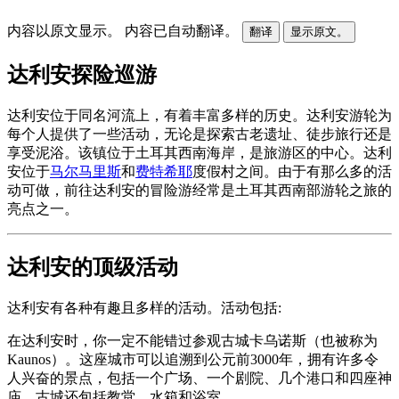
内容以原文显示。
内容已自动翻译。
翻译
显示原文。
达利安探险巡游
达利安位于同名河流上，有着丰富多样的历史。达利安游轮为
每个人提供了一些活动，无论是探索古老遗址、徒步旅行还是
享受泥浴。该镇位于土耳其西南海岸，是旅游区的中心。达利
安位于
马尔马里斯
和
费特希耶
度假村之间。由于有那么多的活
动可做，前往达利安的冒险游经常是土耳其西南部游轮之旅的
亮点之一。
达利安的顶级活动
达利安有各种有趣且多样的活动。活动包括:
在达利安时，你一定不能错过参观古城卡乌诺斯（也被称为
Kaunos）。这座城市可以追溯到公元前3000年，拥有许多令
人兴奋的景点，包括一个广场、一个剧院、几个港口和四座神
庙。古城还包括教堂、水箱和浴室。