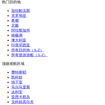
热门目的地
加拉帕戈斯
克罗地亚
希腊
北极
阿拉斯加州
南极洲
澳大利亚
印度尼西亚
所有目的地（A-Z）
所有巡游游船（A-Z）
顶级巡航区域
费特希耶
凯科娃
地下室
马尔马里斯
达利安
亚西卡群岛
戈科娃高尔夫