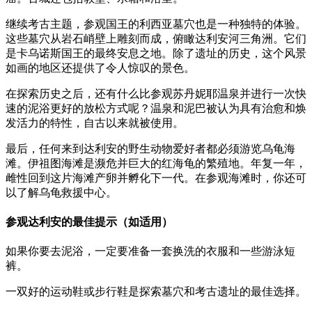
继续考古主题，参观国王的利西亚墓穴也是一种独特的体验。
这些墓穴从岩石峭壁上雕刻而成，俯瞰达利安河三角洲。它们
是卡乌诺斯国王的最终安息之地。除了遗址的历史，这个风景
如画的地区还提供了令人惊叹的景色。
在探索历史之后，还有什么比参观苏丹妮耶温泉并进行一次快
速的泥浴更好的放松方式呢？温泉和泥巴被认为具有治愈和焕
发活力的特性，自古以来就被使用。
最后，任何来到达利安的野生动物爱好者都必须游览乌龟海
滩。伊祖图海滩是濒危并巨大的红海龟的繁殖地。年复一年，
雌性回到这片海滩产卵并孵化下一代。在参观海滩时，你还可
以了解乌龟救援中心。
参观达利安的最佳提示
（如适用）
如果你要去泥浴，一定要准备一套换洗的衣服和一些游泳短
裤。
一双好的运动鞋或步行鞋是探索墓穴和考古遗址的最佳选择。