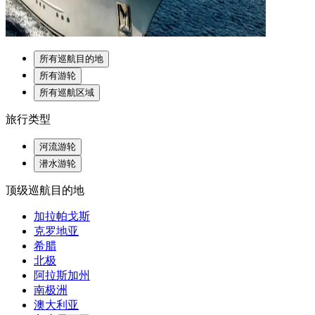
所有巡航目的地
所有游轮
所有巡航区域
旅行类型
河流游轮
潜水游轮
顶级巡航目的地
加拉帕戈斯
克罗地亚
希腊
北极
阿拉斯加州
南极洲
澳大利亚