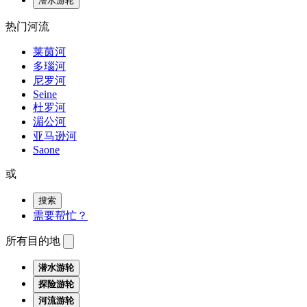
潜水游轮
热门河流
莱茵河
多瑙河
尼罗河
Seine
杜罗河
湄公河
亚马逊河
Saone
或
搜索
需要帮忙？
所有目的地
潜水游轮
探险游轮
河流游轮