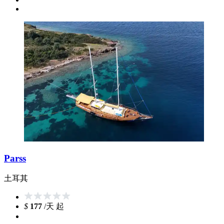
Parss
土耳其
$
177
/天 起