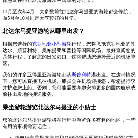
休憩或在卵石滩清澈海水中嬉戏的好时节。
11月至次年4月，大多数前往北达尔马提亚的游轮都会停航，
而5月至10月则是天气较好的月份。
北达尔马提亚游轮从哪里出发？
根据您选择的
克罗地亚小型游轮
行程，您将飞抵克罗地亚的扎
达尔、斯普利特、奥帕提亚和普拉等国际机场。最好查阅您的
具体行程，了解您的出发港口。这将帮助您选择最近的机场降
落。
我们的许多亚得里亚海游轮都从
斯普利特
港出发。在这种情况
下，您可以直接飞往机场。船员会在机场迎接您，帮您提行李
并护送您上船。否则，您可能需要考虑安排更多的国内航班或
前往出发地的接送服务。
乘坐游轮游览北达尔马提亚的小贴士
您的北达尔马提亚游轮将在行程中游览许多有趣的地区，一些
有用的事项需要记住；
骑自行车是探索海岸和岛屿沿线不同城镇和村庄的好方