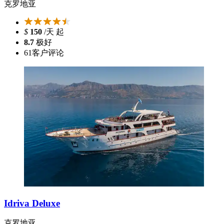
克罗地亚
$
150
/天 起
8.7
极好
61
客户评论
Idriva Deluxe
克罗地亚