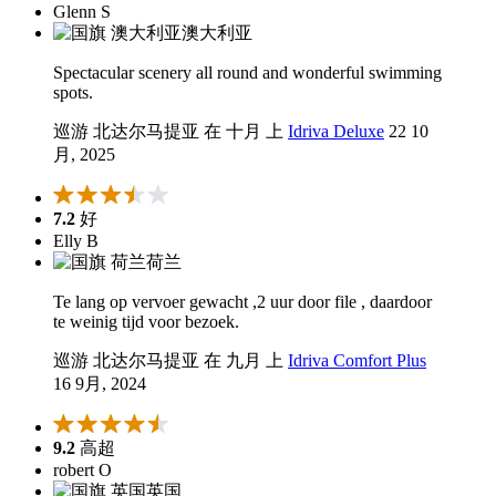
Glenn S
澳大利亚
Spectacular scenery all round and wonderful swimming
spots.
巡游 北达尔马提亚 在 十月 上
Idriva Deluxe
22 10
月, 2025
7.2
好
Elly B
荷兰
Te lang op vervoer gewacht ,2 uur door file , daardoor
te weinig tijd voor bezoek.
巡游 北达尔马提亚 在 九月 上
Idriva Comfort Plus
16 9月, 2024
9.2
高超
robert O
英国