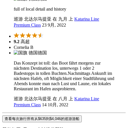
full of local detail and history
巡游 北达尔马提亚 在 九月 上
Katarina Line
Premium Class
23 9月, 2022
9.2
高超
Cornelia B
德国
Das Konzept ist toll: das Boot fährt morgens zur
nächsten Destination los, unterwegs 1 oder 2
Badestopps in tollen Buchten.Nachmittags Ankunft im
nächsten Hafeb, oft Möglichkeit einer Stadtführung und
Abends konnte man nach Lust und Laune, ein lokales
Restaurant im Hafen ausprobieren.
巡游 北达尔马提亚 在 八月 上
Katarina Line
Premium Class
14 10月, 2022
查看每次旅行所有从$635到$4,046的巡游游船