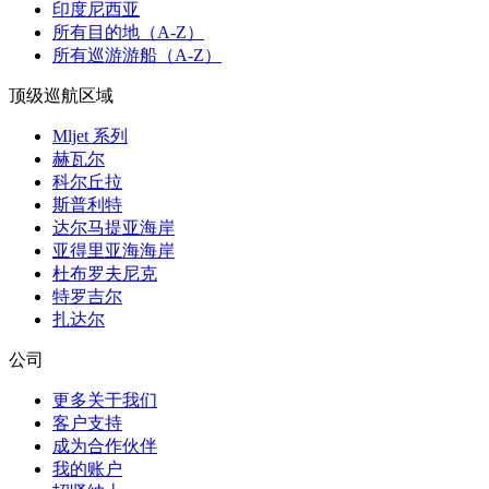
印度尼西亚
所有目的地（A-Z）
所有巡游游船（A-Z）
顶级巡航区域
Mljet 系列
赫瓦尔
科尔丘拉
斯普利特
达尔马提亚海岸
亚得里亚海海岸
杜布罗夫尼克
特罗吉尔
扎达尔
公司
更多关于我们
客户支持
成为合作伙伴
我的账户