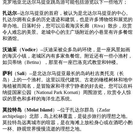
克罗地亚北达尔马提亚跳岛游可能包括游览以下一些地方；
扎达尔
--达尔马提亚的首府，被认为是北达尔马提亚的中心。
扎达尔拥有众多的历史遗迹和建筑，也是许多博物馆和展览的
举办地。日落时分，您可以沿着海滨长廊（Riva）散步，欣赏
令人难忘的美景。老城中心的主广场附近的小巷里有许多餐馆
和酒馆。
沃迪采
（
Vodice
）--沃迪采被众多岛屿环绕，是一座风景如画
的海滨小镇，老城区内有多家鱼餐馆。附近还有一些小渔村，
如贝蒂纳（Betina），那里有一座巴洛克式教堂和钟楼。
萨利
（
Sali
）--是北达尔马提亚最长的岛屿杜吉奥托克（长
岛）上的一个渔村。这里以现代建筑、古老的橄榄树林和地中
海植被而闻名，是冒险家和寻求宁静者的好去处。您可以在科
纳提国家公园（National Park Kornati）周围游览，欣赏令人惊
叹的景色和多样的海洋生态系统。
莫拉特岛
（
Molat Island
）--位于扎达尔群岛（Zadar
archipelago）北部，岛上松林覆盖，是徒步旅行的理想之地。
莫拉特岛远离城市的喧嚣，是在海滩上放松身心或在酒吧小酌
一杯、静观世界慢慢流逝的理想之地。