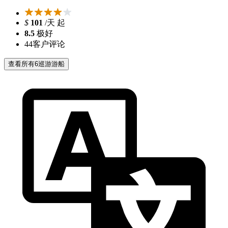
$
101
/天 起
8.5
极好
44
客户评论
查看所有6巡游游船