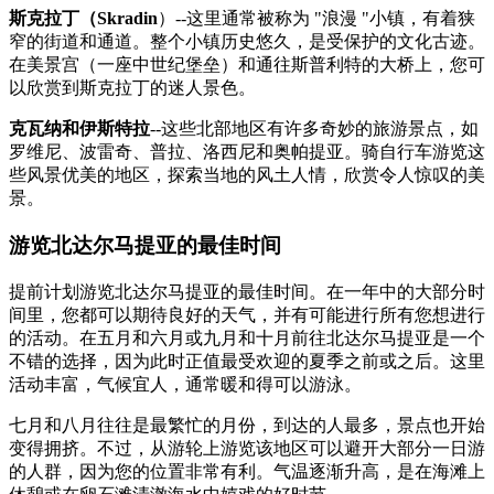
斯克拉丁（Skradin
）--这里通常被称为 "浪漫 "小镇，有着狭
窄的街道和通道。整个小镇历史悠久，是受保护的文化古迹。
在美景宫（一座中世纪堡垒）和通往斯普利特的大桥上，您可
以欣赏到斯克拉丁的迷人景色。
克瓦纳和伊斯特拉
--这些北部地区有许多奇妙的旅游景点，如
罗维尼、波雷奇、普拉、洛西尼和奥帕提亚。骑自行车游览这
些风景优美的地区，探索当地的风土人情，欣赏令人惊叹的美
景。
游览北达尔马提亚的最佳时间
提前计划游览北达尔马提亚的最佳时间。在一年中的大部分时
间里，您都可以期待良好的天气，并有可能进行所有您想进行
的活动。在五月和六月或九月和十月前往北达尔马提亚是一个
不错的选择，因为此时正值最受欢迎的夏季之前或之后。这里
活动丰富，气候宜人，通常暖和得可以游泳。
七月和八月往往是最繁忙的月份，到达的人最多，景点也开始
变得拥挤。不过，从游轮上游览该地区可以避开大部分一日游
的人群，因为您的位置非常有利。气温逐渐升高，是在海滩上