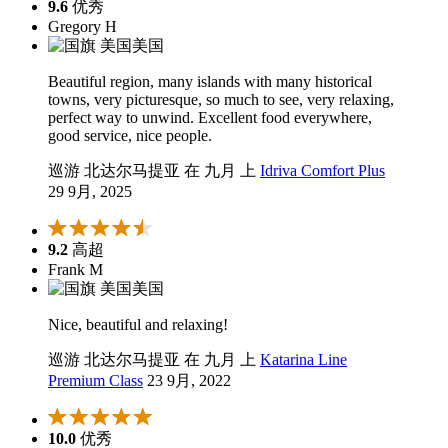
9.6
优秀
Gregory H
美国
Beautiful region, many islands with many historical
towns, very picturesque, so much to see, very relaxing,
perfect way to unwind. Excellent food everywhere,
good service, nice people.
巡游 北达尔马提亚 在 九月 上
Idriva Comfort Plus
29 9月, 2025
9.2
高超
Frank M
美国
Nice, beautiful and relaxing!
巡游 北达尔马提亚 在 九月 上
Katarina Line
Premium Class
23 9月, 2022
10.0
优秀