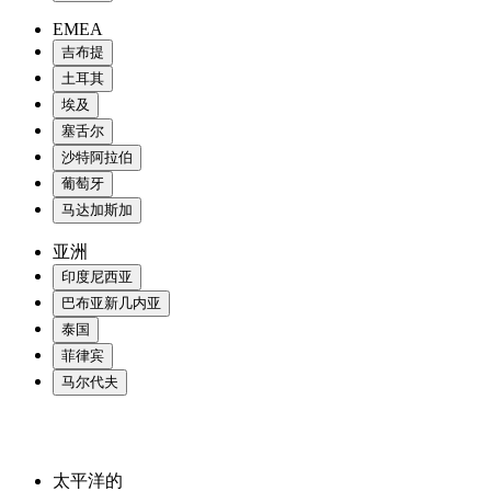
EMEA
吉布提
土耳其
埃及
塞舌尔
沙特阿拉伯
葡萄牙
马达加斯加
亚洲
印度尼西亚
巴布亚新几内亚
泰国
菲律宾
马尔代夫
太平洋的