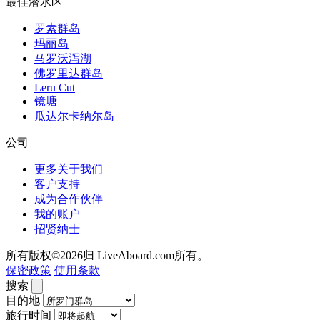
最佳潜水区
罗素群岛
玛丽岛
马罗沃泻湖
佛罗里达群岛
Leru Cut
镜塘
瓜达尔卡纳尔岛
公司
更多关于我们
客户支持
成为合作伙伴
我的账户
招贤纳士
所有版权©2026归 LiveAboard.com所有。
保密政策
使用条款
搜索
目的地
旅行时间