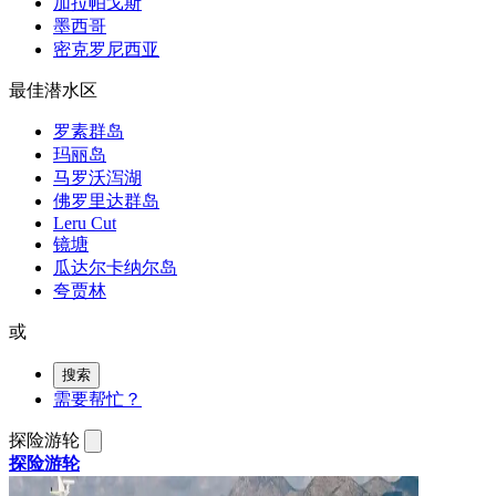
加拉帕戈斯
墨西哥
密克罗尼西亚
最佳潜水区
罗素群岛
玛丽岛
马罗沃泻湖
佛罗里达群岛
Leru Cut
镜塘
瓜达尔卡纳尔岛
夸贾林
或
搜索
需要帮忙？
探险游轮
探险游轮