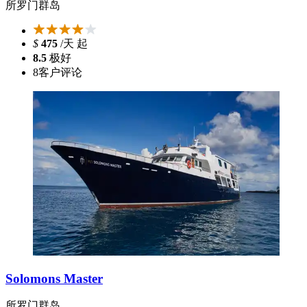
所罗门群岛
$
475
/天 起
8.5
极好
8
客户评论
Solomons Master
所罗门群岛