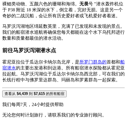
裸鳃类动物、五颜六色的珊瑚和海绵。
无畏
号 "潜水轰炸机位
于 P38 附近 18 米深的水下，倒立着，完好无损。这是另一个
奇妙的二战沉船，会让所有历史爱好者或飞机爱好者着迷。
马罗沃泻湖地区绵延数英里，充满了已发现和未发现的景点。
我们的船宿潜水巡航将确保您每天都能在这个水下乌托邦进行
数量和质量都最佳的潜水活动。
前往马罗沃泻湖潜水点
霍尼亚拉位于瓜达尔卡纳尔岛北岸，是
所罗门群岛的
首都和
船
宿潜水
的主要出发港和到达港。所有船宿潜水探险都从霍尼亚
拉起航。马罗沃泻湖位于瓜达尔卡纳尔岛西北部，可在我们的
长线行程中与佛罗里达群岛、玛丽岛和罗素群岛一起探索。
查看从
$4,439
到
$7,615
的所有船宿
我们每周7天，24小时提供帮助
无论您何时计划旅行，请联系我们的专业旅行顾问。