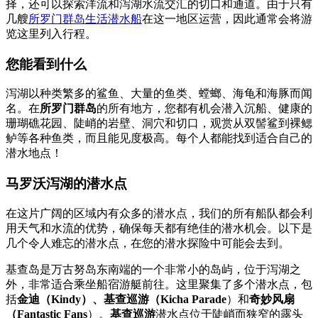
择，还可以探索洋流和泻湖水流交汇的切口和通道。由于只有
几艘
所罗门群岛生活潜水船
在这一地区运营，因此通常会将游
览这里列入行程。
您能看到什么
泻湖以种类繁多的鲨鱼、大量的鱼类、螳螂、海龟和海豚而闻
名。在
所罗门群岛
的所有地方，您都有机会潜入沉船、健康的
珊瑚礁花园、陡峭的岩壁、洞穴和切口，观赏从双髻鲨到裸鳃
鲈等各种鱼类，而且能见度极高。每个人都能找到适合自己的
潜水地点！
马罗沃泻湖的潜水点
在这片广阔的区域内有众多的潜水点，我们的所有船队都会利
用天气和水流的优势，确保每天都有绝佳的潜水机会。以下是
几个令人难忘的潜水点，在您的潜水探险中可能会去到。
基查岛是万古努岛东南端的一个非常小的岛屿，位于泻湖之
外，非常适合乘坐船宿游艇前往。这里聚集了多个潜水点，包
括
金迪（Kindy）、基查巡游（Kicha Parade
）和
奇妙风扇
（Fantastic Fans
）。
基查巡游
潜水点位于陡峭而狭窄的露头