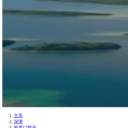
主页
深潜
所罗门群岛