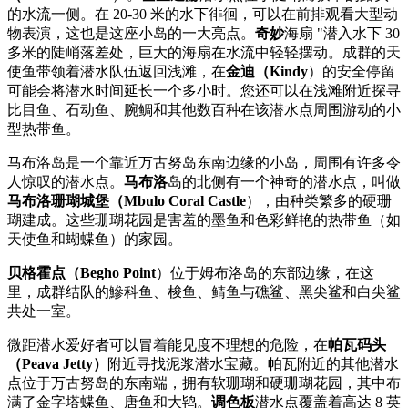
的水流一侧。在 20-30 米的水下徘徊，可以在前排观看大型动
物表演，这也是这座小岛的一大亮点。
奇妙
海扇 "潜入水下 30
多米的陡峭落差处，巨大的海扇在水流中轻轻摆动。成群的天
使鱼带领着潜水队伍返回浅滩，在
金迪（Kindy
）的安全停留
可能会将潜水时间延长一个多小时。您还可以在浅滩附近探寻
比目鱼、石动鱼、腕鲷和其他数百种在该潜水点周围游动的小
型热带鱼。
马布洛岛是一个靠近万古努岛东南边缘的小岛，周围有许多令
人惊叹的潜水点。
马布洛
岛的北侧有一个神奇的潜水点，叫做
马布洛珊瑚城堡（Mbulo Coral Castle
），由种类繁多的硬珊
瑚建成。这些珊瑚花园是害羞的墨鱼和色彩鲜艳的热带鱼（如
天使鱼和蝴蝶鱼）的家园。
贝格霍点（Begho Point
）位于姆布洛岛的东部边缘，在这
里，成群结队的鰺科鱼、梭鱼、鲭鱼与礁鲨、黑尖鲨和白尖鲨
共处一室。
微距潜水爱好者可以冒着能见度不理想的危险，在
帕瓦码头
（Peava Jetty）
附近寻找泥浆潜水宝藏。帕瓦附近的其他潜水
点位于万古努岛的东南端，拥有软珊瑚和硬珊瑚花园，其中布
满了金字塔蝶鱼、唐鱼和大鸨。
调色板
潜水点覆盖着高达 8 英