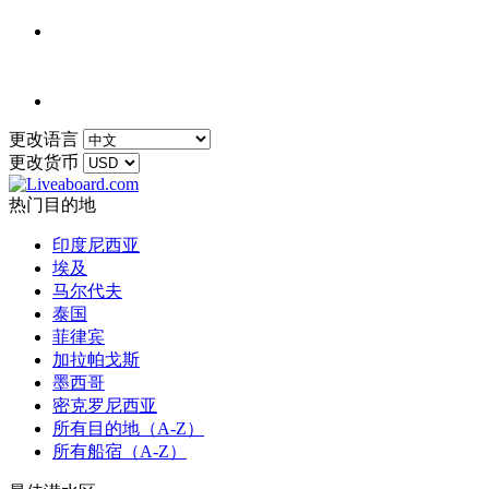
更改语言
更改货币
热门目的地
印度尼西亚
埃及
马尔代夫
泰国
菲律宾
加拉帕戈斯
墨西哥
密克罗尼西亚
所有目的地（A-Z）
所有船宿（A-Z）