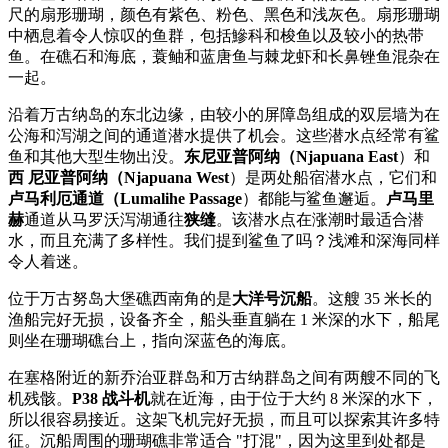
尺的扇形珊瑚，颜色有紫色、粉色、黑色和浅灰色。扇形珊瑚
中栖息着令人惊叹的鱼群，包括鰺科和梭鱼以及较小的热带
鱼。在礁石和海底，蓑鲉和蓝唐鱼与棘龙虾和长鼻锉鱼混杂在
一起。
沿着万古纳岛的东北边缘，由较小的屏障岛组成的双层墙为在
公海和泻湖之间的通道潜水提供了机会。这些潜水点经常有鲨
鱼和其他大型生物出没。
东尼亚普阿纳（Njapuana East
）和
西
尼亚普阿纳（Njapuana
West
）是两处船宿潜水点，它们和
卢马利厄通道（Lumalihe Passage
）都能与鲨鱼邂逅。
卢马里
赫
通道从马罗沃泻湖通往
狭缝
。该潜水点在涨潮时最适合潜
水，而且充满了多样性。我们提到鲨鱼了吗？浅滩和深海同样
令人着迷。
位于万古努岛大堡礁西南角的是
大洋号沉船
。这艘 35 米长的
渔船完好无损，设备齐全，船头垂直躺在 1 米深的水下，船尾
则坐在珊瑚礁台上，指向深蓝色的海底。
在塞格附近的新乔治亚群岛和万古纳群岛之间有两艘不同的飞
机残骸。
P38 战斗机
就在近海，由于位于大约 8 米深的水下，
所以很容易接近。这架飞机完好无损，而且可以探索其许多特
征。沉船周围的珊瑚礁非常适合 "打混"，因为这里到处都是