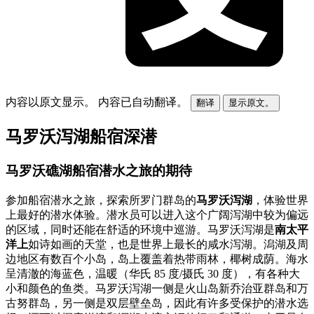
内容以原文显示。
内容已自动翻译。
翻译
显示原文。
马罗沃泻湖船宿深潜
马罗沃礁湖船宿潜水之旅的期待
参加船宿潜水之旅，探索所罗门群岛的
马罗沃泻湖
，体验世界
上最好的潜水体验。潜水员可以进入这个广阔泻湖中较为偏远
的区域，同时还能在舒适的环境中巡游。马罗沃泻湖是
南太平
洋上
如诗如画的天堂，也是世界上最长的咸水泻湖。潟湖及周
边地区有数百个小岛，岛上覆盖着热带雨林，椰树成荫。海水
呈清澈的海蓝色，温暖（华氏 85 度/摄氏 30 度），有各种大
小和颜色的鱼类。马罗沃泻湖一侧是火山岛新乔治亚群岛和万
古努群岛，另一侧是双层壁垒岛，因此有许多受保护的潜水选