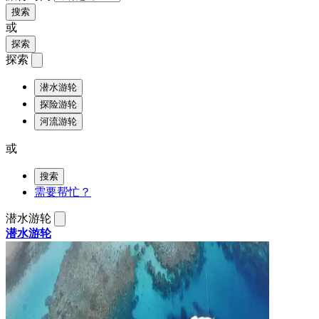
搜索
或
探索
探索
潜水游轮
探险游轮
河流游轮
或
搜索
需要帮忙？
潜水游轮
潜水游轮