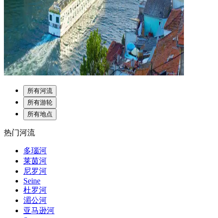
所有河流
所有游轮
所有地点
热门河流
多瑙河
莱茵河
尼罗河
Seine
杜罗河
湄公河
亚马逊河