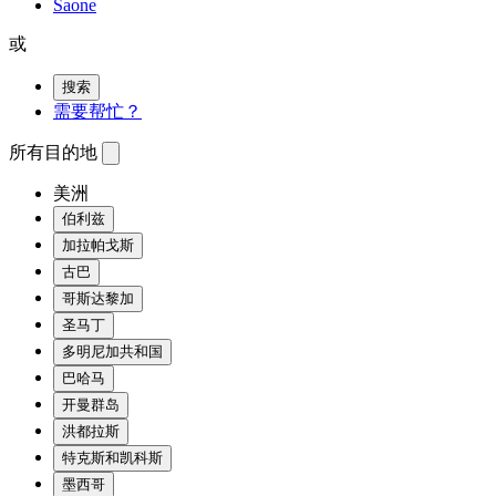
Saone
或
搜索
需要帮忙？
所有目的地
美洲
伯利兹
加拉帕戈斯
古巴
哥斯达黎加
圣马丁
多明尼加共和国
巴哈马
开曼群岛
洪都拉斯
特克斯和凯科斯
墨西哥