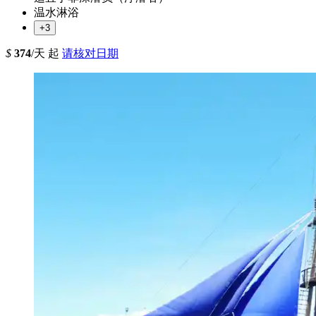
温水淋浴
+3
$
374
/天 起
请核对日期