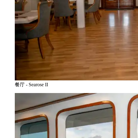
餐厅 - Searose II