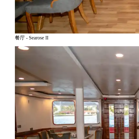
餐厅 - Searose II