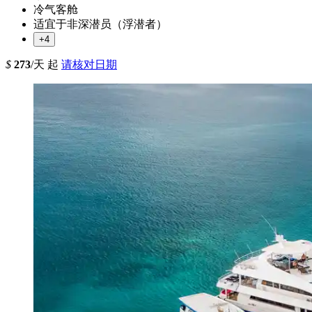
冷气客舱
适宜于非深潜员（浮潜者）
+4
$
273
/天 起
请核对日期