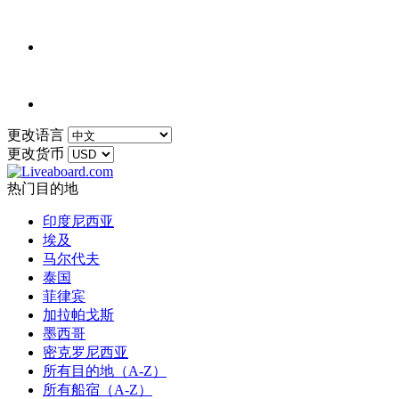
更改语言
更改货币
热门目的地
印度尼西亚
埃及
马尔代夫
泰国
菲律宾
加拉帕戈斯
墨西哥
密克罗尼西亚
所有目的地（A-Z）
所有船宿（A-Z）