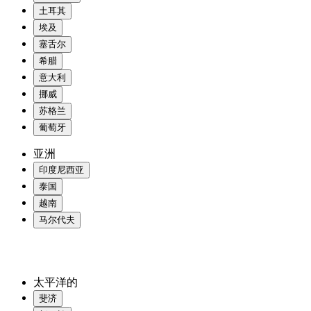
土耳其
埃及
塞舌尔
希腊
意大利
挪威
苏格兰
葡萄牙
亚洲
印度尼西亚
泰国
越南
马尔代夫
太平洋的
斐济