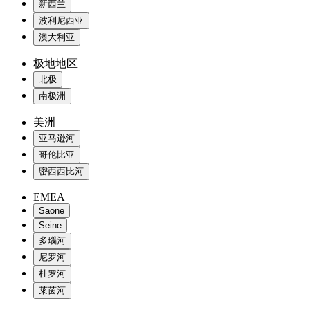
新西兰
波利尼西亚
澳大利亚
极地地区
北极
南极洲
美洲
亚马逊河
哥伦比亚
密西西比河
EMEA
Saone
Seine
多瑙河
尼罗河
杜罗河
莱茵河