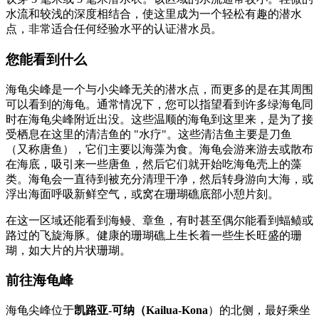
水流和较浅的深度相结合，使这里成为一个轻松有趣的潜水
点，非常适合任何经验水平的认证潜水员。
您能看到什么
海龟尖峰是一个与小尖峰无关的潜水点，而更多的是在其周围
可以看到的海龟。通常情况下，您可以指望看到许多绿海龟同
时在海龟尖峰附近出没。这些温顺的海龟到这里来，是为了接
受栖息在这里的清洁鱼的 "水疗"。这些清洁鱼主要是刀鱼
（又称唐鱼），它们主要以海藻为食。海龟会游来游去或散布
在海底，吸引来一些唐鱼，然后它们就开始吃海龟壳上的藻
类。海龟会一直待到被充分清理干净，然后转身游向大海，或
浮出海面呼吸新鲜空气，或窝在珊瑚礁底部小憩片刻。
在这一区域还能看到海鳗、章鱼，有时甚至偶尔能看到蝠鲼或
路过的飞旋海豚。健康的珊瑚礁上生长着一些生长旺盛的珊
瑚，如大片的片状珊瑚。
前往海龟峰
海龟尖峰位于
凯路亚-可纳（Kailua-Kona
）的北侧，最好乘坐