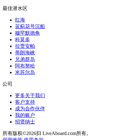
最佳潜水区
红海
蓝蓟花号沉船
穆罕默德角
科莫多
拉贾安帕
蒂朗海峡
兄弟群岛
阿布努哈
米苏尔岛
公司
更多关于我们
客户支持
成为合作伙伴
我的账户
招贤纳士
所有版权©2026归 LiveAboard.com所有。
保密政策
使用条款