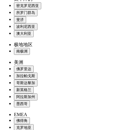
密克罗尼西亚
所罗门群岛
斐济
波利尼西亚
澳大利亚
极地地区
南极洲
美洲
佛罗里达
加拉帕戈斯
哥斯达黎加
新英格兰
阿拉斯加州
墨西哥
EMEA
佛得角
克罗地亚