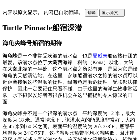
内容以原文显示。
内容已自动翻译。
翻译
显示原文。
Turtle Pinnacle船宿深潜
海龟尖峰号船宿的期待
海龟峰
是一个非常受欢迎的潜水点，也是
夏威夷
船宿旅行团的
最爱。该潜水点位于
大岛
西海岸，科纳（Kona）以北，大约
在
大岛
北端的一半处。这个潜水点之所以有趣，是因为它是绿
海龟的天然清洁站。在这里，参加船宿潜水之旅的潜水员可以
近距离接触这些温顺的物种。绿海龟是濒危物种，受联邦法律
保护，因此一定要记住只看不碰。由于这里的海洋生物非常活
跃，水下摄影爱好者有很多机会在这里捕捉到令人惊叹的画
面。
海龟尖峰并不是一个很深的潜水点，平均深度为 12 米，最大
深度为 18 米。通常情况下，该潜水点的能见度非常好，大约
在 45 米到 60 米之间。表面平均温度约为 26˚C/78˚F，底部平
均温度为 24˚C/75˚F。这些温度比热带平均水温略低，因此建
议穿 3 毫米或 5 毫米潜水衣。该区域的水流通常较小。轻微的