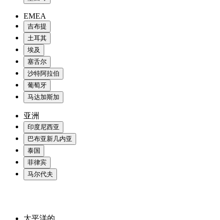
EMEA
吉布提
土耳其
埃及
塞舌尔
沙特阿拉伯
葡萄牙
马达加斯加
亚洲
印度尼西亚
巴布亚新几内亚
泰国
菲律宾
马尔代夫
太平洋的