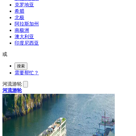
克罗地亚
希腊
北极
阿拉斯加州
南极洲
澳大利亚
印度尼西亚
或
搜索
需要帮忙？
河流游轮
河流游轮