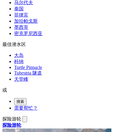
马尔代夫
泰国
菲律宾
加拉帕戈斯
墨西哥
密克罗尼西亚
最佳潜水区
大岛
科纳
Turtle Pinnacle
Tubestria 隧道
天堂峰
或
搜索
需要帮忙？
探险游轮
探险游轮