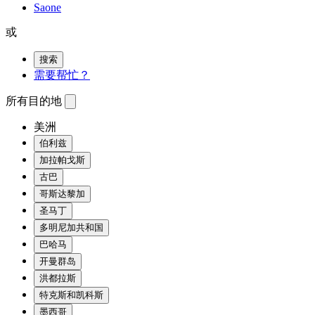
Saone
或
搜索
需要帮忙？
所有目的地
美洲
伯利兹
加拉帕戈斯
古巴
哥斯达黎加
圣马丁
多明尼加共和国
巴哈马
开曼群岛
洪都拉斯
特克斯和凯科斯
墨西哥