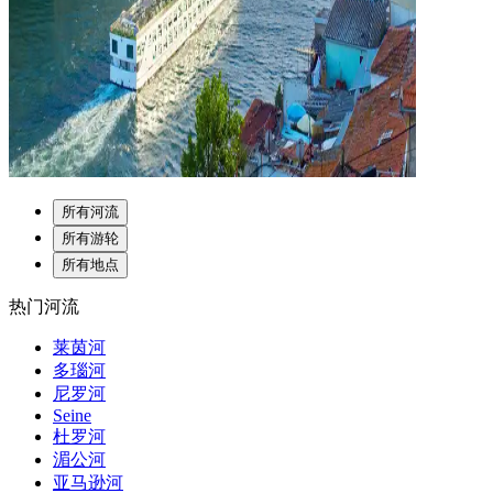
所有河流
所有游轮
所有地点
热门河流
莱茵河
多瑙河
尼罗河
Seine
杜罗河
湄公河
亚马逊河