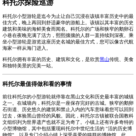
科托尔探险巡游
科托尔小型游轮是迄今为止让自己沉浸在该镇丰富历史中的最
佳方式，晚上再回到舒适豪华的游船上。该镇以其丰富的历史
建筑和美味的海鲜美食而闻名。科托尔的广场和狭窄的鹅卵石
小巷在夜晚充满了活力，熙熙攘攘的人群一直持续到深夜。乘
坐小型游轮是游览这座历史名城的最佳方式，您可以像古代航
海家一样从海门进入。
科托尔拥有丰富的历史、建筑和文化，是欣赏
黑山
传统、美食
和独特美景的完美一站。
科托尔最值得做和看的事情
前往科托尔的小型游轮就停靠在黑山文化和历史最丰富的城镇
之一。在城墙内，科托尔是一座保存完好的古城。狭窄的鹅卵
石街道、历史悠久的建筑和禁止入内的汽车意味着您可以回到
过去，体验黑山曾经的风貌。因此，科托尔古镇被联合国教科
文组织列为世界遗产也就不足为奇了。小镇上还有许多奇特的
小型博物馆，其中包括重现科托尔中世纪生活的 "活的历史博
物馆"，以及专门介绍小镇上深受喜爱的猫群的博物馆。此