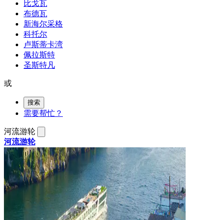
比戈瓦
布德瓦
新海尔采格
科托尔
卢斯蒂卡湾
佩拉斯特
圣斯特凡
或
搜索
需要帮忙？
河流游轮
河流游轮