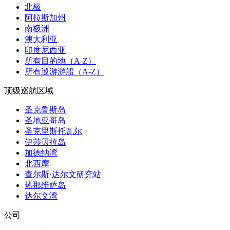
北极
阿拉斯加州
南极洲
澳大利亚
印度尼西亚
所有目的地（A-Z）
所有巡游游船（A-Z）
顶级巡航区域
圣克鲁斯岛
圣地亚哥岛
圣克里斯托瓦尔
伊莎贝拉岛
加德纳湾
北西摩
查尔斯·达尔文研究站
热那维萨岛
达尔文湾
公司