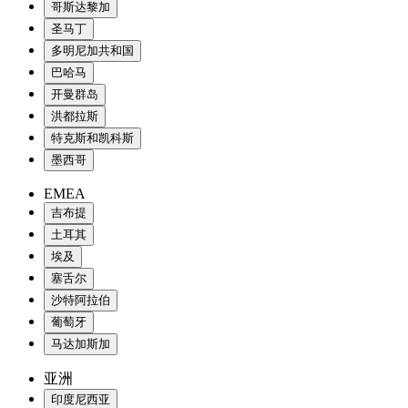
哥斯达黎加
圣马丁
多明尼加共和国
巴哈马
开曼群岛
洪都拉斯
特克斯和凯科斯
墨西哥
EMEA
吉布提
土耳其
埃及
塞舌尔
沙特阿拉伯
葡萄牙
马达加斯加
亚洲
印度尼西亚