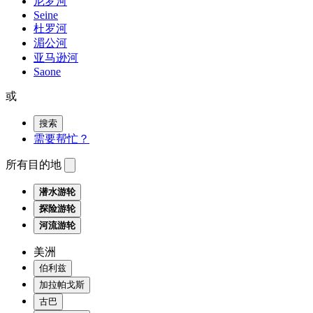
尼罗河
Seine
杜罗河
湄公河
亚马逊河
Saone
或
搜索
需要帮忙？
所有目的地
潜水游轮
探险游轮
河流游轮
美洲
伯利兹
加拉帕戈斯
古巴