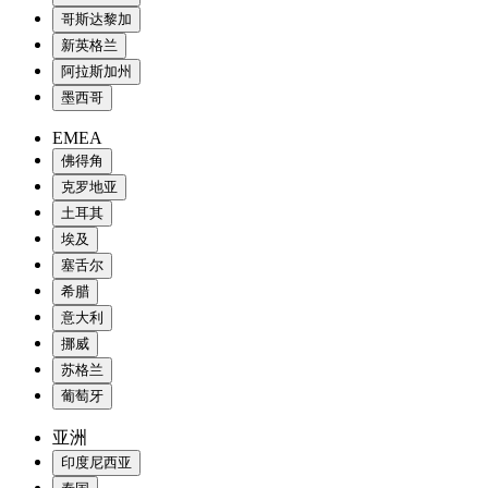
哥斯达黎加
新英格兰
阿拉斯加州
墨西哥
EMEA
佛得角
克罗地亚
土耳其
埃及
塞舌尔
希腊
意大利
挪威
苏格兰
葡萄牙
亚洲
印度尼西亚