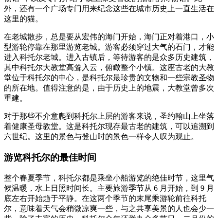
外，还有一个广场专门用来纪念这些在城市历史上一直生活在
这里的猫。
在老城散步，总是要从宏伟的海门开始，海门正对着港口，小
型游轮停靠在那里游览老城。游客必须穿过大气的石门，才能
进入科托尔老城。进入古镇后，等待游客的是众多历史建筑，
其中科托尔大教堂高耸入云，俯瞰整个小镇。这座古老的大教
堂位于科托尔的中心，是科托尔最珍贵的文物和一些宗教圣物
的所在地。值得注意的是，由于历史上的地震，大教堂曾多次
重建。
对于那些不介意爬到科托尔上层的游客来说，圣约翰山上坐落
着健康圣母教堂。这是科托尔现存最古老的建筑，可以追溯到
六世纪。这里的景色与登山时的景色一样令人叹为观止。
游览科托尔的最佳时间
整个春夏季节，科托尔都是乘坐小船游览的绝佳时节，这里气
候温暖，水上日照时间长。主要旅游季节从 6 月开始，到 9 月
底左右开始趋于平静。在这两个季节的末尾乘游轮前往科托
尔，意味着天气会稍微凉爽一些，与之共享美景的人也会少一