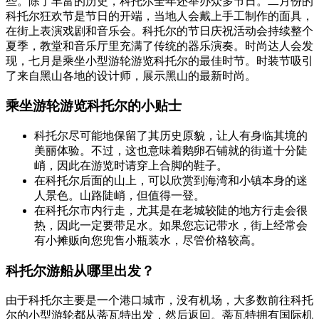
些。除了丰富的历史，科托尔全年还举办众多节日。二月份的
科托尔狂欢节是节日的开端，当地人会戴上手工制作的面具，
在街上表演戏剧和音乐会。科托尔的节日庆祝活动会持续整个
夏季，教堂和音乐厅里充满了传统的器乐演奏。时尚达人会发
现，七月是乘坐小型游轮游览科托尔的最佳时节。时装节吸引
了来自黑山各地的设计师，展示黑山的最新时尚。
乘坐游轮游览科托尔的小贴士
科托尔尽可能地保留了其历史原貌，让人有身临其境的
美丽体验。不过，这也意味着鹅卵石铺就的街道十分陡
峭，因此在游览时请穿上合脚的鞋子。
在科托尔后面的山上，可以欣赏到海湾和小镇本身的迷
人景色。山路陡峭，但值得一登。
在科托尔市内行走，尤其是在老城较陡的地方行走会很
热，因此一定要带足水。如果您忘记带水，街上经常会
有小摊贩向您兜售小瓶装水，尽管价格较高。
科托尔游船从哪里出发？
由于科托尔主要是一个港口城市，没有机场，大多数前往科托
尔的小型游轮都从蒂瓦特出发，然后返回。蒂瓦特拥有国际机