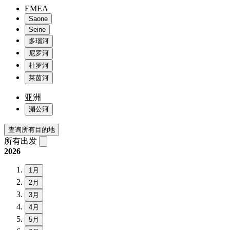
EMEA
Saone
Seine
多瑙河
尼罗河
杜罗河
莱茵河
亚洲
湄公河
查询所有目的地
所有出发
2026
1月
2月
3月
4月
5月