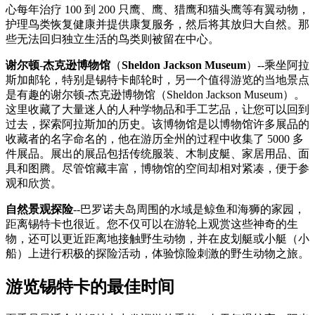
心每年治疗 100 到 200 只鹰、鹰、猎鹰和猫头鹰等有翼动物，
护理鸟类恢复健康并提供康复服务，然后将其放归大自然。那
些无法回归独立生活的鸟类则被留在中心。
谢尔顿
-
杰克逊博物馆
（
Sheldon Jackson Museum
）--乘坐阿拉
斯加邮轮，特别是锡特卡邮轮时，另一个值得游览的当地景点
是有趣的谢尔顿-杰克逊博物馆（Sheldon Jackson Museum）。
这里收藏了大量迷人的人种学物品和手工艺品，让您可以回到
过去，探索阿拉斯加的历史。该博物馆是以博物馆许多展品的
收藏者的名字命名的，他在游历全州的过程中收集了 5000 多
件展品。展出的展品包括传统服装、木制皮艇、家居用品、面
具和图腾。尽管馆藏丰富，博物馆的空间却相对紧凑，便于参
观和欣赏。
自然景观探险
--巴罗诺夫岛周围的水域是鲸鱼和海狮的家园，
距离锡特卡也很近。您不仅可以在游轮上观赏这些神奇的生
物，还可以更近距离地接触野生动物，并在皮划艇或小艇（小
船）上进行积极的探险活动，体验惊险刺激的野生动物之旅。
游览锡特卡的最佳时间