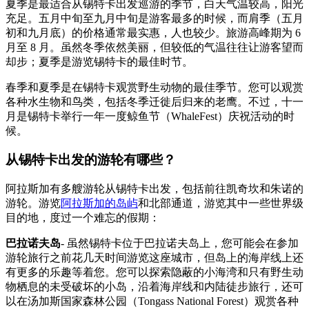
夏季是最适合从锡特卡出发巡游的季节，白天气温较高，阳光
充足。五月中旬至九月中旬是游客最多的时候，而肩季（五月
初和九月底）的价格通常最实惠，人也较少。旅游高峰期为 6
月至 8 月。虽然冬季依然美丽，但较低的气温往往让游客望而
却步；夏季是游览锡特卡的最佳时节。
春季和夏季是在锡特卡观赏野生动物的最佳季节。您可以观赏
各种水生物和鸟类，包括冬季迁徙后归来的老鹰。不过，十一
月是锡特卡举行一年一度鲸鱼节（WhaleFest）庆祝活动的时
候。
从锡特卡出发的游轮有哪些？
阿拉斯加有多艘游轮从锡特卡出发，包括前往凯奇坎和朱诺的
游轮。游览
阿拉斯加的岛屿
和北部通道，游览其中一些世界级
目的地，度过一个难忘的假期：
巴拉诺夫岛
- 虽然锡特卡位于巴拉诺夫岛上，您可能会在参加
游轮旅行之前花几天时间游览这座城市，但岛上的海岸线上还
有更多的乐趣等着您。您可以探索隐蔽的小海湾和只有野生动
物栖息的未受破坏的小岛，沿着海岸线和内陆徒步旅行，还可
以在汤加斯国家森林公园（Tongass National Forest）观赏各种