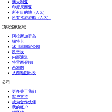
澳大利亚
印度尼西亚
所有目的地（A-Z）
所有巡游游船（A-Z）
顶级巡航区域
阿拉斯加群岛
锡特卡
冰川湾国家公园
凯奇坎
内部通道
特雷西·阿姆
西雅图
从西雅图出发
公司
更多关于我们
客户支持
成为合作伙伴
我的账户