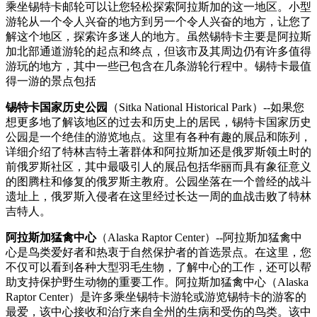
乘坐锡特卡邮轮可以让您轻松探索阿拉斯加的这一地区。小型
游轮从一个令人兴奋的地方到另一个令人兴奋的地方，让您了
解这个地区，探索许多迷人的地方。虽然锡特卡主要是阿拉斯
加北部通道游轮的起点和终点，但该市及其周边仍有许多值得
游玩的地方，其中一些已包含在几条游轮行程中。锡特卡最值
得一游的景点包括
锡特卡国家历史公园
（Sitka National Historical Park）--如果您
想更多地了解该地区的过去和历史上的居民，锡特卡国家历史
公园是一个绝佳的游览地点。这里有各种有趣的展品和陈列，
详细介绍了特林吉特土著群体和阿拉斯加还是俄罗斯领土时的
前俄罗斯社区，其中最吸引人的展品包括华丽而具有象征意义
的图腾柱和修复的俄罗斯主教府。公园坐落在一个曾经的战斗
遗址上，俄罗斯入侵者在这里经过长达一周的血战击败了特林
吉特人。
阿拉斯加猛禽中心
（Alaska Raptor Center）--阿拉斯加猛禽中
心是鸟类爱好者和热衷于自然保护者的首选景点。在这里，您
不仅可以看到各种大型羽毛生物，了解中心的工作，还可以帮
助支持保护野生动物的重要工作。阿拉斯加猛禽中心（Alaska
Raptor Center）是许多乘坐锡特卡游轮或游览锡特卡的游客的
最爱，该中心接收和治疗来自全州的生病和受伤的鸟类。该中