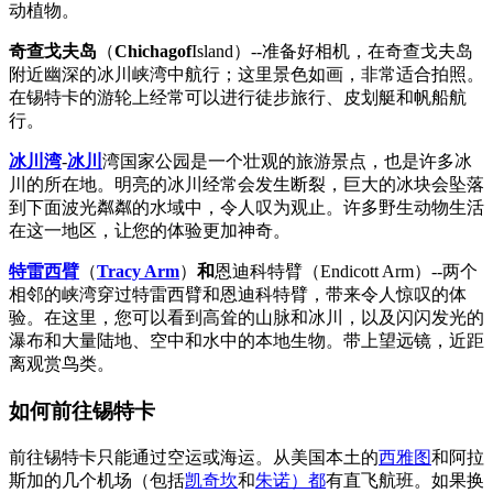
动植物。
奇查戈夫岛
（
Chichagof
Island）--准备好相机，在奇查戈夫岛
附近幽深的冰川峡湾中航行；这里景色如画，非常适合拍照。
在锡特卡的游轮上经常可以进行徒步旅行、皮划艇和帆船航
行。
冰川湾
-
冰川
湾国家公园是一个壮观的旅游景点，也是许多冰
川的所在地。明亮的冰川经常会发生断裂，巨大的冰块会坠落
到下面波光粼粼的水域中，令人叹为观止。许多野生动物生活
在这一地区，让您的体验更加神奇。
特雷西臂
（
Tracy Arm
）
和
恩迪科特臂（Endicott Arm）--两个
相邻的峡湾穿过特雷西臂和恩迪科特臂，带来令人惊叹的体
验。在这里，您可以看到高耸的山脉和冰川，以及闪闪发光的
瀑布和大量陆地、空中和水中的本地生物。带上望远镜，近距
离观赏鸟类。
如何前往锡特卡
前往锡特卡只能通过空运或海运。从美国本土的
西雅图
和阿拉
斯加的几个机场（包括
凯奇坎
和
朱诺）都
有直飞航班。如果换