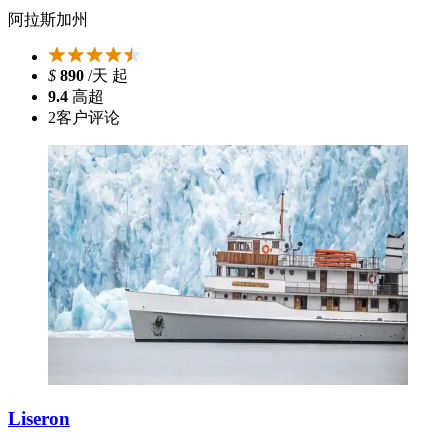
阿拉斯加州
$
890
/天 起
9.4
高超
2
客户评论
Liseron