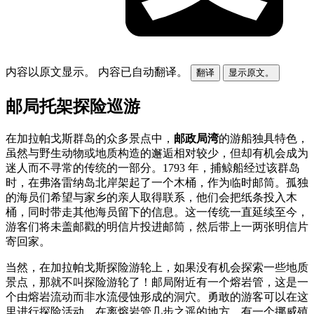
内容以原文显示。
内容已自动翻译。
翻译
显示原文。
邮局托架探险巡游
在加拉帕戈斯群岛的众多景点中，
邮政局湾
的游船独具特色，
虽然与野生动物或地质构造的邂逅相对较少，但却有机会成为
迷人而不寻常的传统的一部分。1793 年，捕鲸船经过该群岛
时，在弗洛雷纳岛北岸架起了一个木桶，作为临时邮筒。孤独
的海员们希望与家乡的亲人取得联系，他们会把纸条投入木
桶，同时带走其他海员留下的信息。这一传统一直延续至今，
游客们将未盖邮戳的明信片投进邮筒，然后带上一两张明信片
寄回家。
当然，在加拉帕戈斯探险游轮上，如果没有机会探索一些地质
景点，那就不叫探险游轮了！邮局附近有一个熔岩管，这是一
个由熔岩流动而非水流侵蚀形成的洞穴。勇敢的游客可以在这
里进行探险活动。在离熔岩管几步之遥的地方，有一个挪威殖