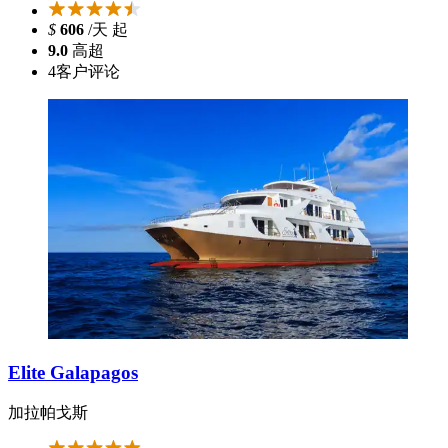
$
606
/天 起
9.0
高超
4
客户评论
Elite Galapagos
加拉帕戈斯