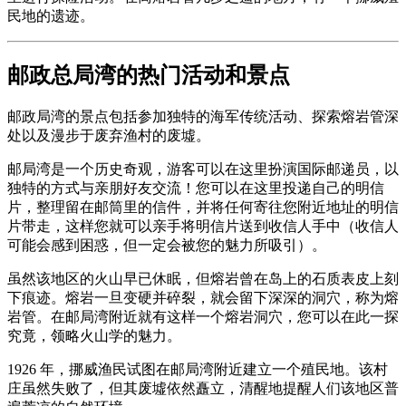
民地的遗迹。
邮政总局湾的热门活动和景点
邮政局湾的景点包括参加独特的海军传统活动、探索熔岩管深
处以及漫步于废弃渔村的废墟。
邮局湾是一个历史奇观，游客可以在这里扮演国际邮递员，以
独特的方式与亲朋好友交流！您可以在这里投递自己的明信
片，整理留在邮筒里的信件，并将任何寄往您附近地址的明信
片带走，这样您就可以亲手将明信片送到收信人手中（收信人
可能会感到困惑，但一定会被您的魅力所吸引）。
虽然该地区的火山早已休眠，但熔岩曾在岛上的石质表皮上刻
下痕迹。熔岩一旦变硬并碎裂，就会留下深深的洞穴，称为熔
岩管。在邮局湾附近就有这样一个熔岩洞穴，您可以在此一探
究竟，领略火山学的魅力。
1926 年，挪威渔民试图在邮局湾附近建立一个殖民地。该村
庄虽然失败了，但其废墟依然矗立，清醒地提醒人们该地区普