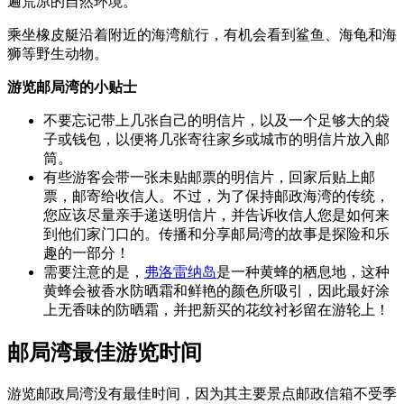
遍荒凉的自然环境。
乘坐橡皮艇沿着附近的海湾航行，有机会看到鲨鱼、海龟和海
狮等野生动物。
游览邮局湾的小贴士
不要忘记带上几张自己的明信片，以及一个足够大的袋
子或钱包，以便将几张寄往家乡或城市的明信片放入邮
筒。
有些游客会带一张未贴邮票的明信片，回家后贴上邮
票，邮寄给收信人。不过，为了保持邮政海湾的传统，
您应该尽量亲手递送明信片，并告诉收信人您是如何来
到他们家门口的。传播和分享邮局湾的故事是探险和乐
趣的一部分！
需要注意的是，
弗洛雷纳岛
是一种黄蜂的栖息地，这种
黄蜂会被香水防晒霜和鲜艳的颜色所吸引，因此最好涂
上无香味的防晒霜，并把新买的花纹衬衫留在游轮上！
邮局湾最佳游览时间
游览邮政局湾没有最佳时间，因为其主要景点邮政信箱不受季