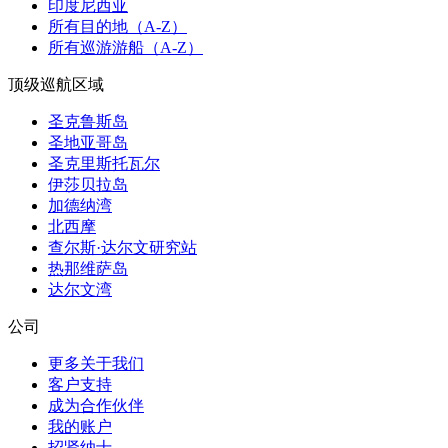
印度尼西亚
所有目的地（A-Z）
所有巡游游船（A-Z）
顶级巡航区域
圣克鲁斯岛
圣地亚哥岛
圣克里斯托瓦尔
伊莎贝拉岛
加德纳湾
北西摩
查尔斯·达尔文研究站
热那维萨岛
达尔文湾
公司
更多关于我们
客户支持
成为合作伙伴
我的账户
招贤纳士