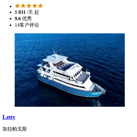
$
831
/天 起
9.6
优秀
14
客户评论
Letty
加拉帕戈斯