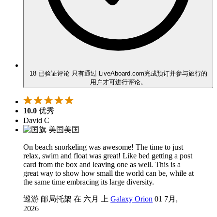
18 已验证评论
只有通过 LiveAboard.com完成预订并参与旅行的
用户才可进行评论。
10.0
优秀
David C
美国
On beach snorkeling was awesome! The time to just
relax, swim and float was great! Like bed getting a post
card from the box and leaving one as well. This is a
great way to show how small the world can be, while at
the same time embracing its large diversity.
巡游 邮局托架 在 六月 上
Galaxy Orion
01 7月,
2026