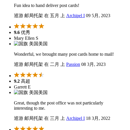
Fun idea to hand deliver post cards!
巡游 邮局托架 在 五月 上
Archipel I
09 5月, 2023
9.6
优秀
Mary Ellen S
美国
Wonderful, we brought many post cards home to mail!
巡游 邮局托架 在 二月 上
Passion
08 3月, 2023
9.2
高超
Garrett E
美国
Great, though the post office was not particularly
interesting to me.
巡游 邮局托架 在 三月 上
Archipel I
18 3月, 2022