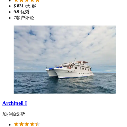
$
831
/天 起
9.9
优秀
7
客户评论
Archipell I
加拉帕戈斯