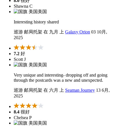
8.0
很好
Shawna C
美国
Interesting history shared
巡游 邮局托架 在 九月 上
Galaxy Orion
03 10月,
2025
7.2
好
Scott J
美国
Very unique and interesting- dropping off and going
through the postcards was a new and unexpected.
巡游 邮局托架 在 六月 上
Seaman Journey
13 6月,
2025
8.4
很好
Chelsea P
美国