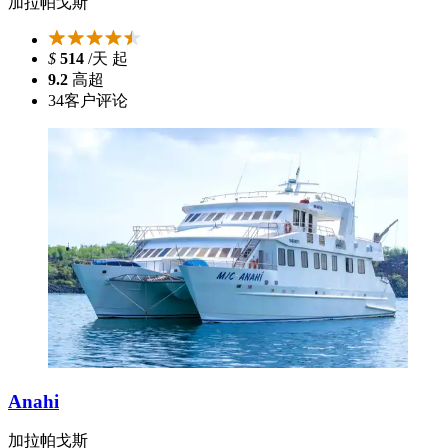
加拉帕戈斯
$
514
/天 起
9.2
高超
34
客户评论
Anahi
加拉帕戈斯