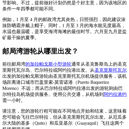
节影响。不过，提前做好计划仍然是个好主意，因为该地区的
条件一年四季都可能不同。
例如，1 月至 4 月的邮政湾尤其炎热，日照强烈，因此建议涂
抹防晒霜并戴上帽子。同时，1 月至 3 月的海水能见度最高，
水温也最温暖，是享受海湾海滩的最佳时节。六月至九月是盐
矿最干燥的夏季。
邮局湾游轮从哪里出发？
前往邮局湾
的加拉帕戈斯小型游轮
通常从圣克鲁斯岛上的圣克
里斯托瓦尔岛、巴尔特拉或阿约拉港出发。从
圣克里斯托瓦尔
出发的加拉帕戈斯游轮由圣克里斯托瓦尔机场提供服务，该机
场距离港口城市巴盖里索-莫雷诺港（Puerto Baquerizo
Moreno）不远；而从巴尔特拉或阿约拉港出发的游轮则由巴
尔特拉岛机场提供服务。使用公共交通，从机场到
阿约拉港约
需一小时。
请注意，您的游轮行程可能在不同地点开始和结束，这意味着
您可能会飞往巴尔特拉，但从圣克里斯托瓦尔出发。从厄瓜多
尔大陆的基多（Quito）和瓜亚基尔（Guayaquil）飞往这两个