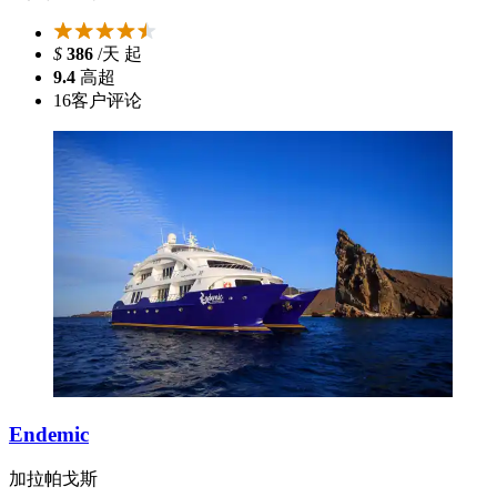
$
386
/天 起
9.4
高超
16
客户评论
Endemic
加拉帕戈斯