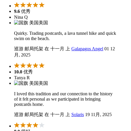
9.6
优秀
Nina Q
美国
Quirky. Trading postcards, a lava tunnel hike and quick
swim on the beach.
巡游 邮局托架 在 十一月 上
Galapagos Angel
01 12
月, 2025
10.0
优秀
Tanya R
美国
I loved this tradition and our connection to the history
of it felt personal as we participated in bringing
postcards home.
巡游 邮局托架 在 十一月 上
Solaris
19 11月, 2025