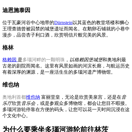
迪恩施泰因
位于瓦豪河谷中心地带的
Dürnstein
以其蓝色的教堂塔楼和狮心
王理查德曾被囚禁的城堡遗址而闻名。在鹅卵石铺就的小巷中
漫步，品尝杏子利口酒，欣赏明信片般完美的风景。
格林
格赖因
是
多瑙河畔的一颗明珠
，
以格赖因堡城堡
和奥地利最
古老的剧院而闻名。这里有风景如画的河滨长廊，与航运历史
有着深厚的渊源，是一座活生生的多瑙河遗产博物馆。
维也纳
奥地利首都
维也纳
富丽堂皇，无论是欣赏美泉宫，还是在
音
乐厅
欣赏
音乐会
，或是参观众多博物馆，都会让您目不暇接。
多瑙河游轮停靠在方便的码头，让您可以花一天时间沉浸在这
个文化中心。
为什么要乘坐多瑙河游轮前往林茨