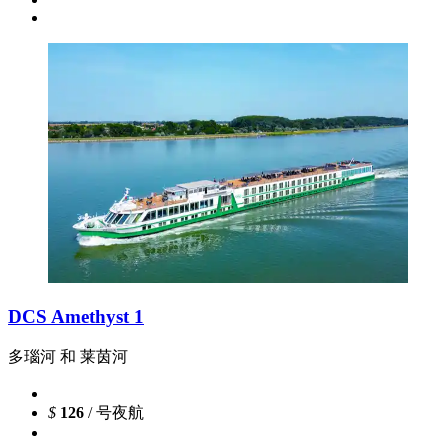
DCS Amethyst 1
多瑙河 和 莱茵河
$
126
/ 号夜航