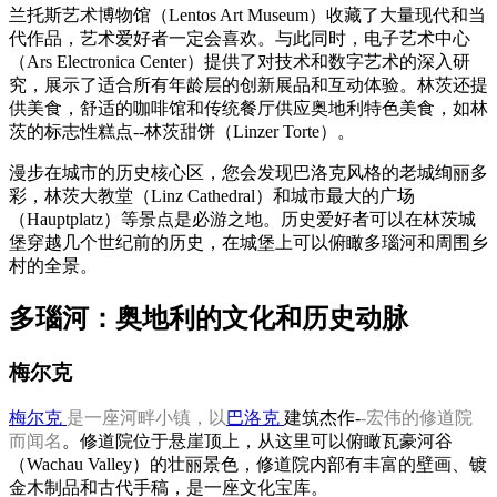
兰托斯艺术博物馆（Lentos Art Museum）收藏了大量现代和当
代作品，艺术爱好者一定会喜欢。与此同时，电子艺术中心
（Ars Electronica Center）提供了对技术和数字艺术的深入研
究，展示了适合所有年龄层的创新展品和互动体验。林茨还提
供美食，舒适的咖啡馆和传统餐厅供应奥地利特色美食，如林
茨的标志性糕点--林茨甜饼（Linzer Torte）。
漫步在城市的历史核心区，您会发现巴洛克风格的老城绚丽多
彩，林茨大教堂（Linz Cathedral）和城市最大的广场
（Hauptplatz）等景点是必游之地。历史爱好者可以在林茨城
堡穿越几个世纪前的历史，在城堡上可以俯瞰多瑙河和周围乡
村的全景。
多瑙河：奥地利的文化和历史动脉
梅尔克
梅尔克
是一座河畔小镇，以
巴洛克
建筑杰作-
-
宏伟的修道院
而闻名
。修道院位于悬崖顶上，从这里可以俯瞰瓦豪河谷
（Wachau Valley）的壮丽景色，修道院内部有丰富的壁画、镀
金木制品和古代手稿，是一座文化宝库。