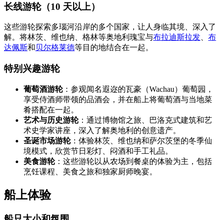
长线游轮（10 天以上）
这些游轮探索多瑙河沿岸的多个国家，让人身临其境、深入了
解。将林茨、维也纳、格林等奥地利瑰宝与
布拉迪斯拉发
、
布
达佩斯
和
贝尔格莱德
等目的地结合在一起。
特别兴趣游轮
葡萄酒游轮
：参观闻名遐迩的瓦豪（Wachau）葡萄园，
享受侍酒师带领的品酒会，并在船上将葡萄酒与当地菜
肴搭配在一起。
艺术与历史游轮
：通过博物馆之旅、巴洛克式建筑和艺
术史学家讲座，深入了解奥地利的创意遗产。
圣诞市场游轮
：体验林茨、维也纳和萨尔茨堡的冬季仙
境模式，欣赏节日彩灯、闷酒和手工礼品。
美食游轮
：这些游轮以从农场到餐桌的体验为主，包括
烹饪课程、美食之旅和独家厨师晚宴。
船上体验
船只大小和氛围