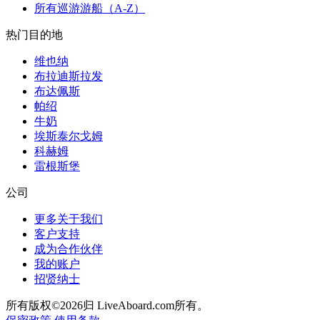
所有巡游游船（A-Z）
热门目的地
维也纳
布拉迪斯拉发
布达佩斯
帕绍
牛奶
埃斯泰尔戈姆
科赫姆
雷根斯堡
公司
更多关于我们
客户支持
成为合作伙伴
我的账户
招贤纳士
所有版权©2026归 LiveAboard.com所有。