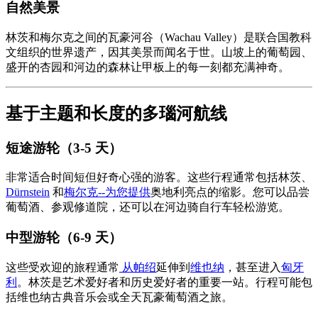
自然美景
林茨和梅尔克之间的瓦豪河谷（Wachau Valley）是联合国教科
文组织的世界遗产，因其美景而闻名于世。山坡上的葡萄园、
盛开的杏园和河边的森林让甲板上的每一刻都充满神奇。
基于主题和长度的多瑙河航线
短途游轮（3-5 天）
非常适合时间短但好奇心强的游客。这些行程通常包括林茨、
Dürnstein
和
梅尔克--为您提供
奥地利亮点的缩影。您可以品尝
葡萄酒、参观修道院，还可以在河边骑自行车轻松游览。
中型游轮（6-9 天）
这些受欢迎的旅程通常
从帕绍
延伸到
维也纳
，甚至进入
匈牙
利
。林茨是艺术爱好者和历史爱好者的重要一站。行程可能包
括维也纳古典音乐会或全天瓦豪葡萄酒之旅。