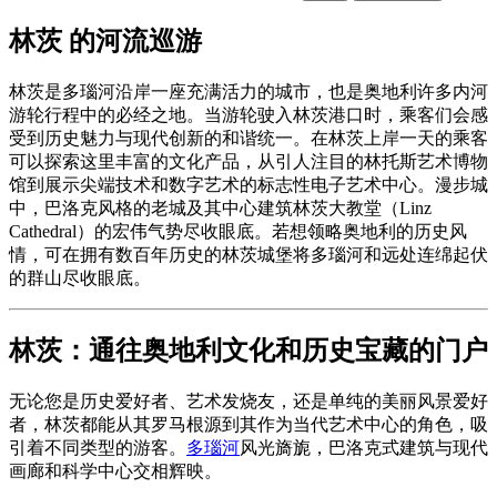
林茨 的河流巡游
林茨是多瑙河沿岸一座充满活力的城市，也是奥地利许多内河
游轮行程中的必经之地。当游轮驶入林茨港口时，乘客们会感
受到历史魅力与现代创新的和谐统一。在林茨上岸一天的乘客
可以探索这里丰富的文化产品，从引人注目的林托斯艺术博物
馆到展示尖端技术和数字艺术的标志性电子艺术中心。漫步城
中，巴洛克风格的老城及其中心建筑林茨大教堂（Linz
Cathedral）的宏伟气势尽收眼底。若想领略奥地利的历史风
情，可在拥有数百年历史的林茨城堡将多瑙河和远处连绵起伏
的群山尽收眼底。
林茨：通往奥地利文化和历史宝藏的门户
无论您是历史爱好者、艺术发烧友，还是单纯的美丽风景爱好
者，林茨都能从其罗马根源到其作为当代艺术中心的角色，吸
引着不同类型的游客。
多瑙河
风光旖旎，巴洛克式建筑与现代
画廊和科学中心交相辉映。