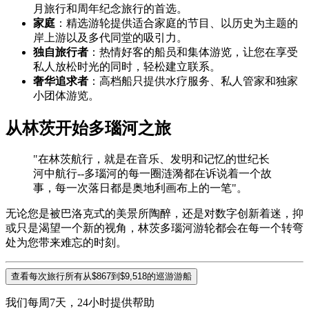
月旅行和周年纪念旅行的首选。
家庭
：精选游轮提供适合家庭的节目、以历史为主题的
岸上游以及多代同堂的吸引力。
独自旅行者
：热情好客的船员和集体游览，让您在享受
私人放松时光的同时，轻松建立联系。
奢华追求者
：高档船只提供水疗服务、私人管家和独家
小团体游览。
从林茨开始多瑙河之旅
"在林茨航行，就是在音乐、发明和记忆的世纪长
河中航行--多瑙河的每一圈涟漪都在诉说着一个故
事，每一次落日都是奥地利画布上的一笔"。
无论您是被巴洛克式的美景所陶醉，还是对数字创新着迷，抑
或只是渴望一个新的视角，林茨多瑙河游轮都会在每一个转弯
处为您带来难忘的时刻。
查看每次旅行所有从$867到$9,518的巡游游船
我们每周7天，24小时提供帮助