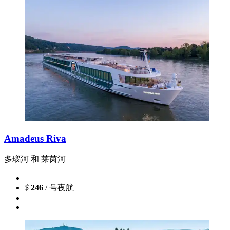
Amadeus Riva
多瑙河 和 莱茵河
$
246
/ 号夜航