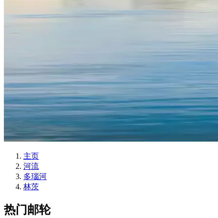
主页
河流
多瑙河
林茨
热门邮轮