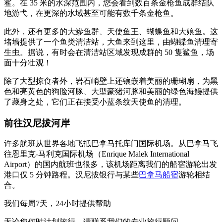
鲨。在 35 米的水深范围内，您会看到数百条金枪鱼成群结队
地游弋，在更深的水域甚至可能有数千条金枪鱼。
此外，还有更多的大鰺鱼群、天使鱼王、蝴蝶鱼和大娘鱼。这
堵墙提供了一个鱼类清洁站，大鱼来到这里，由蝴蝶鱼清理寄
生虫。据说，有时会在清洁站区域发现成群的 50 隻鲨鱼，场
面十分壮观！
除了大型掠食者外，岩石峭壁上还镶嵌着美丽的珊瑚扇，为黑
色和亮黄色的狗脸河豚、大型豪猪河豚和美丽的绿色海鳗提供
了藏身之处，它们正在接受小蓝条纹天使鱼的清理。
前往汉尼拔河岸
许多航班从世界各地飞抵巴拿马托库门国际机场。从巴拿马飞
往恩里克-马利克国际机场（Enrique Malek International
Airport）的国内航班也很多，该机场距离我们的船宿游轮出发
港口仅 5 分钟路程。汉尼拔银行与某些
巴拿马船宿
游轮相结
合。
我们每周7天，24小时提供帮助
无论您何时计划旅行，请联系我们的专业旅行顾问。