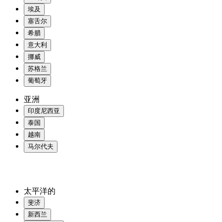
埃及
塞舌尔
希腊
意大利
挪威
苏格兰
葡萄牙
亚洲
印度尼西亚
泰国
越南
马尔代夫
太平洋的
斐济
新西兰