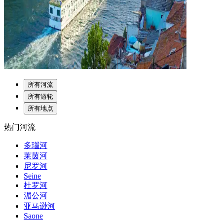
所有河流
所有游轮
所有地点
热门河流
多瑙河
莱茵河
尼罗河
Seine
杜罗河
湄公河
亚马逊河
Saone