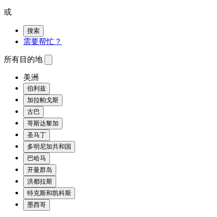
或
搜索
需要帮忙？
所有目的地
美洲
伯利兹
加拉帕戈斯
古巴
哥斯达黎加
圣马丁
多明尼加共和国
巴哈马
开曼群岛
洪都拉斯
特克斯和凯科斯
墨西哥