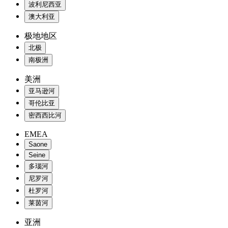
波利尼西亚
澳大利亚
极地地区
北极
南极洲
美洲
亚马逊河
哥伦比亚
密西西比河
EMEA
Saone
Seine
多瑙河
尼罗河
杜罗河
莱茵河
亚洲