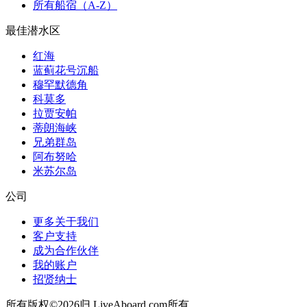
所有船宿（A-Z）
最佳潜水区
红海
蓝蓟花号沉船
穆罕默德角
科莫多
拉贾安帕
蒂朗海峡
兄弟群岛
阿布努哈
米苏尔岛
公司
更多关于我们
客户支持
成为合作伙伴
我的账户
招贤纳士
所有版权©2026归 LiveAboard.com所有。