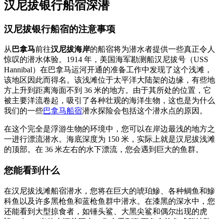
汉尼拔银行船宿深潜
汉尼拔银行船宿的注意事项
从
巴拿马
前往
汉尼拔海岸
的船宿将为潜水者提供一些真正令人
惊叹的潜水体验。1914 年，美国海军勘测船汉尼拔号（USS
Hannibal）在巴拿马运河开通的准备工作中发现了这个浅滩，
该地区因此而得名。该浅滩位于太平洋大陆架的边缘，有些地
方上升到距离海面不到 36 米的地方。由于其所处的位置，它
被主要洋流卷起，吸引了各种壮观的海洋生物，这也是为什么
我们的一些
巴拿马船宿
潜水探险会包括这个潜水点的原因。
在这个完全是浮游生物的环境中，您可以在岸边最浅的地方之
一进行漂流潜水。海底深度为 150 米，实际上就是汉尼拔浅滩
的顶部。在 36 米左右的水下漂流，您会遇到巨大的鱼群。
您能看到什么
在汉尼拔浅滩船宿潜水，您将在巨大的琥珀鰺、各种鲷鱼和鰺
科鱼以及许多黑枪鱼和蓝枪鱼群中潜水。在漆黑的深水中，您
还能看到大型掠食者，如锤头鲨、大黑尖鲨和偶尔出现的虎