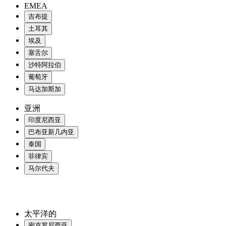
EMEA
吉布提
土耳其
埃及
塞舌尔
沙特阿拉伯
葡萄牙
马达加斯加
亚洲
印度尼西亚
巴布亚新几内亚
泰国
菲律宾
马尔代夫
太平洋的
密克罗尼西亚