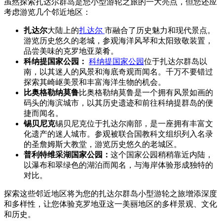
虽然探索扎达尔群岛是您小型游轮之旅的一大亮点，但您还应
考虑游览几个邻近地区：
扎达尔
大陆上的
扎达尔
市融合了历史魅力和现代景点。
游览历史悠久的老城，参观海洋风琴和太阳致敬装置，
品尝美味的克罗地亚菜肴。
科纳提国家公园：
科纳提国家公园
位于扎达尔群岛以
南，以其迷人的风景和海底奇观而闻名。千万不要错过
探索其崎岖美景和丰富海洋生物的机会。
比奥格勒纳莫鲁
比奥格勒纳莫鲁是一个拥有风景如画的
码头的海滨城市，以其历史遗迹和前往科纳提群岛的便
捷而闻名。
锡贝尼克
锡贝尼克位于扎达尔南部，是一座拥有丰富文
化遗产的迷人城市。参观被联合国教科文组织列入名录
的圣詹姆斯大教堂，游览历史悠久的老城区。
普利特维采湖国家公园：
这个国家公园稍稍靠近内陆，
以瀑布和翠绿色的湖泊而闻名，与海岸体验形成独特的
对比。
探索这些邻近地区将为您的扎达尔群岛小型游轮之旅增添深度
和多样性，让您体验克罗地亚这一美丽地区的多样景观、文化
和历史。