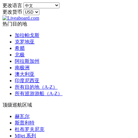
更改语言
更改货币
热门目的地
加拉帕戈斯
克罗地亚
希腊
北极
阿拉斯加州
南极洲
澳大利亚
印度尼西亚
所有目的地（A-Z）
所有巡游游船（A-Z）
顶级巡航区域
赫瓦尔
斯普利特
杜布罗夫尼克
Mljet 系列