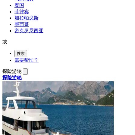
泰国
菲律宾
加拉帕戈斯
墨西哥
密克罗尼西亚
或
搜索
需要帮忙？
探险游轮
探险游轮