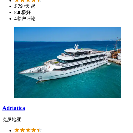
$
79
/天 起
8.8
极好
4
客户评论
Adriatica
克罗地亚