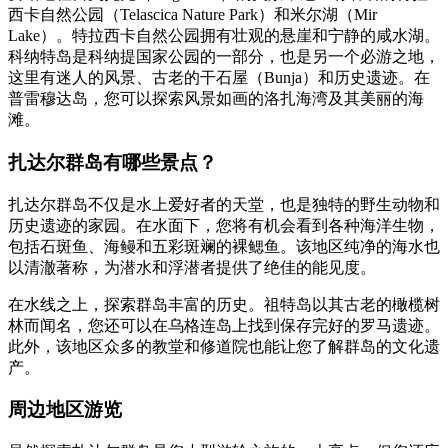
西卡自然公园（Telascica Nature Park）和米尔湖（Mir
Lake）。特拉西卡自然公园拥有壮观的悬崖和宁静的咸水湖。
科纳特岛是科纳提国家公园的一部分，也是另一个必游之地，
这里有迷人的风景、古老的干石屋（Bunja）和历史遗迹。在
普雷穆达岛，您可以探索风景如画的洛扎海湾及其美丽的海
滩。
扎达尔群岛有哪些景点？
扎达尔群岛不仅是水上爱好者的天堂，也是独特的野生动物和
历史遗迹的家园。在水面下，您将有机会看到各种海洋生物，
包括石斑鱼、海鳗和五彩斑斓的裸鳃鱼。该地区纯净的海水也
以清澈著称，为潜水和浮潜者提供了绝佳的能见度。
在水线之上，探索群岛丰富的历史。祖特岛以其古老的橄榄树
林而闻名，您还可以在乌格连岛上找到保存完好的罗马遗迹。
此外，该地区众多的教堂和修道院也能让您了解群岛的文化遗
产。
周边地区游览