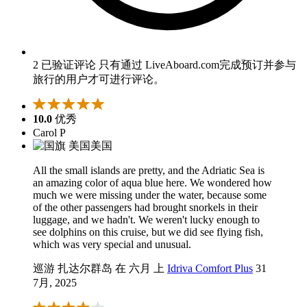
2 已验证评论
只有通过 LiveAboard.com完成预订并参与
旅行的用户才可进行评论。
10.0
优秀
Carol P
美国
All the small islands are pretty, and the Adriatic Sea is
an amazing color of aqua blue here. We wondered how
much we were missing under the water, because some
of the other passengers had brought snorkels in their
luggage, and we hadn't. We weren't lucky enough to
see dolphins on this cruise, but we did see flying fish,
which was very special and unusual.
巡游 扎达尔群岛 在 六月 上
Idriva Comfort Plus
31
7月, 2025