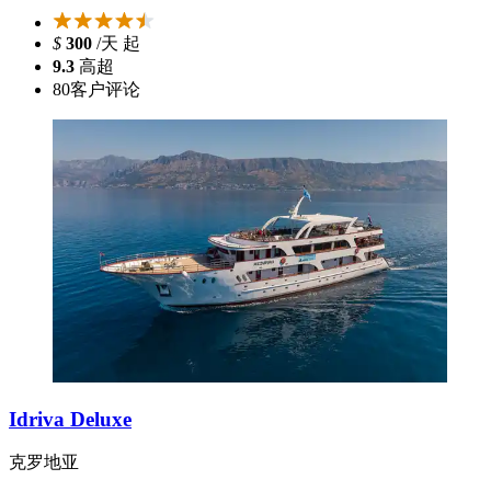
$
300
/天 起
9.3
高超
80
客户评论
Idriva Deluxe
克罗地亚