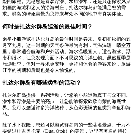
险的旅程。无论您是喜欢浮潜、水肺潜水，还是只想探索风景
如画的海滩和迷人的沿海村庄，扎达尔群岛都能满足您的需
求。群岛的崎岖美景为您带来与众不同的地中海真实体验。
何时是扎达尔群岛巡游的最佳时间？
乘坐小船游览扎达尔群岛的最佳时间是春末、夏初和秋初的五
月至九月。这一时期的天气条件最为有利，气温温暖，晴空万
里，非常适合航海和户外活动。海水温暖宜人，适合游泳、浮
潜和潜水，让您发现海面下不可思议的海洋生物。虽然夏季是
旅游旺季，但对于寻求更安静、更祥和体验的游客来说，旅游
旺季的初期和后期也是令人愉悦的。
扎达尔群岛有哪些类型的活动？
扎达尔群岛提供一系列活动，让您的小船巡游真正与众不同。
潜水和浮潜是主要的亮点，让您能够探索欣欣向荣的海底世
界。您可以邂逅许多海洋物种，从色彩斑斓的鱼类到章鱼和海
马。
除了水下探险，您还可以游览群岛内的一些著名景点。千万不
要错过杜吉奥托克（Dugi Otok）的美景，这里有著名的特拉