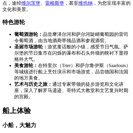
点，途经
维尔茨堡
、
雷根斯堡
，甚至
维也纳
，为您呈现丰富的
文化和美景。
特色游轮
葡萄酒游轮：
品尝摩泽尔河和萨尔河陡峭葡萄园的雷司
令葡萄酒，由当地酒商带领品酒和参观酒窖。
圣诞市场游轮：
游览童话般的小镇，感受节日气氛。萨
尔堡的节日集市在闪烁的瀑布和石头外墙的映衬下显得
格外大气。
美食游轮：
在特里尔（Trier）和萨尔鲁伊斯（Saarlouis）
等城镇进行船上烹饪演示和市场游览，品尝德国和法国
的地方美食。
艺术与历史之旅：
通过专家带领的徒步游览和文化讲
座，深入了解罗马遗迹、哥特式大教堂和文艺复兴时期
的宫殿。
船上体验
小船，大魅力