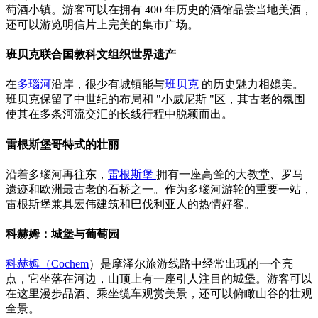
萄酒小镇。游客可以在拥有 400 年历史的酒馆品尝当地美酒，
还可以游览明信片上完美的集市广场。
班贝克联合国教科文组织世界遗产
在
多瑙河
沿岸，很少有城镇能与
班贝克
的历史魅力相媲美。
班贝克保留了中世纪的布局和 "小威尼斯 "区，其古老的氛围
使其在多条河流交汇的长线行程中脱颖而出。
雷根斯堡哥特式的壮丽
沿着多瑙河再往东，
雷根斯堡
拥有一座高耸的大教堂、罗马
遗迹和欧洲最古老的石桥之一。作为多瑙河游轮的重要一站，
雷根斯堡兼具宏伟建筑和巴伐利亚人的热情好客。
科赫姆：城堡与葡萄园
科赫姆（Cochem
）是摩泽尔旅游线路中经常出现的一个亮
点，它坐落在河边，山顶上有一座引人注目的城堡。游客可以
在这里漫步品酒、乘坐缆车观赏美景，还可以俯瞰山谷的壮观
全景。