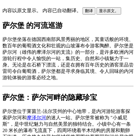
内容以原文显示。
内容已自动翻译。
翻译
显示原文。
萨尔堡 的河流巡游
萨尔堡坐落在德国西南部风景秀丽的地区，其童话般的环境、
数百年的葡萄酒文化和壮观的山坡瀑布令游客陶醉。萨尔堡是
萨尔河（雄伟的摩泽尔河的支流）的一部分，是许多欧洲内河
游轮行程中令人愉悦的一站，集历史、自然和小镇魅力于一
身。无论是在石桥下漂流，还是在拥有百年历史的酒窖里品尝
雷司令白葡萄酒，萨尔堡都是寻求身临其境、令人回味的内河
游轮体验的游客必经之地。
萨尔堡：萨尔河畔的隐藏珍宝
萨尔堡位于莱茵兰-法尔茨州的中心地带，是内河游轮游客探
索萨尔河和
摩泽尔河
的迷人一站。萨尔堡常被称为 "小威尼
斯"，是中世纪魅力与自然美景的独特结合。小镇中心有一条
20 米长的瀑布飞流直下，四周环绕着半木结构的房屋和鹅卵