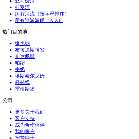
亚马逊河
杜罗河
所有河流（按字母排序）
所有巡游游船（A-Z）
热门目的地
维也纳
布拉迪斯拉发
布达佩斯
帕绍
牛奶
埃斯泰尔戈姆
科赫姆
雷根斯堡
公司
更多关于我们
客户支持
成为合作伙伴
我的账户
招贤纳士