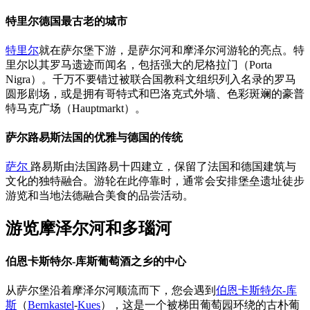
特里尔德国最古老的城市
特里尔
就在萨尔堡下游，是萨尔河和摩泽尔河游轮的亮点。特
里尔以其罗马遗迹而闻名，包括强大的尼格拉门（Porta
Nigra）。千万不要错过被联合国教科文组织列入名录的罗马
圆形剧场，或是拥有哥特式和巴洛克式外墙、色彩斑斓的豪普
特马克广场（Hauptmarkt）。
萨尔路易斯法国的优雅与德国的传统
萨尔
路易斯由法国路易十四建立，保留了法国和德国建筑与
文化的独特融合。游轮在此停靠时，通常会安排堡垒遗址徒步
游览和当地法德融合美食的品尝活动。
游览摩泽尔河和多瑙河
伯恩卡斯特尔-库斯葡萄酒之乡的中心
从萨尔堡沿着摩泽尔河顺流而下，您会遇到
伯恩卡斯特尔-库
斯
（
Bernkastel
-
Kues
），这是一个被梯田葡萄园环绕的古朴葡