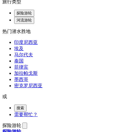
旅行类型
探险游轮
河流游轮
热门潜水胜地
印度尼西亚
埃及
马尔代夫
泰国
菲律宾
加拉帕戈斯
墨西哥
密克罗尼西亚
或
搜索
需要帮忙？
探险游轮
探险游轮