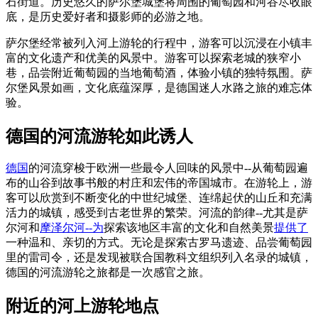
石街道。历史悠久的萨尔堡城堡将周围的葡萄园和河谷尽收眼
底，是历史爱好者和摄影师的必游之地。
萨尔堡经常被列入河上游轮的行程中，游客可以沉浸在小镇丰
富的文化遗产和优美的风景中。游客可以探索老城的狭窄小
巷，品尝附近葡萄园的当地葡萄酒，体验小镇的独特氛围。萨
尔堡风景如画，文化底蕴深厚，是德国迷人水路之旅的难忘体
验。
德国的河流游轮如此诱人
德国
的河流穿梭于欧洲一些最令人回味的风景中--从葡萄园遍
布的山谷到故事书般的村庄和宏伟的帝国城市。在游轮上，游
客可以欣赏到不断变化的中世纪城堡、连绵起伏的山丘和充满
活力的城镇，感受到古老世界的繁荣。河流的韵律--尤其是萨
尔河和
摩泽尔河--为
探索该地区丰富的文化和自然美景
提供了
一种温和、亲切的方式。无论是探索古罗马遗迹、品尝葡萄园
里的雷司令，还是发现被联合国教科文组织列入名录的城镇，
德国的河流游轮之旅都是一次感官之旅。
附近的河上游轮地点