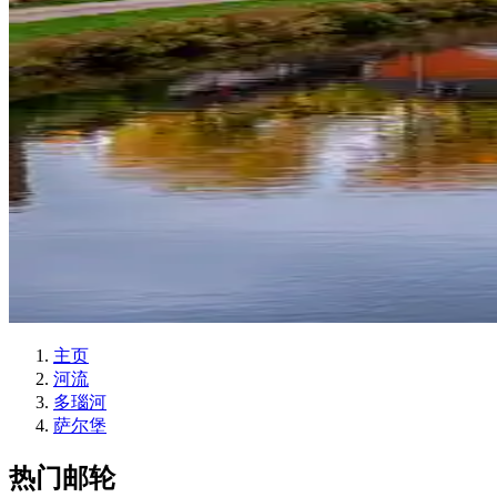
主页
河流
多瑙河
萨尔堡
热门邮轮