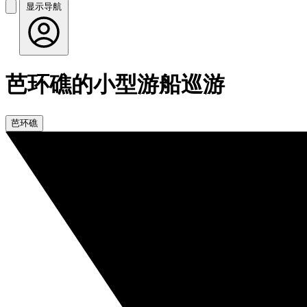
显示导航
芭环礁的小型游船巡游
芭环礁