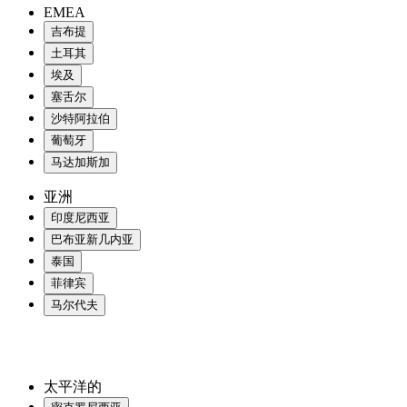
EMEA
吉布提
土耳其
埃及
塞舌尔
沙特阿拉伯
葡萄牙
马达加斯加
亚洲
印度尼西亚
巴布亚新几内亚
泰国
菲律宾
马尔代夫
太平洋的