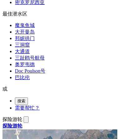
密克罗尼西亚
最佳潜水区
魔鬼鱼城
大开曼岛
邦妮拱门
三洞窟
大通道
三趾鸥号航母
奥罗韦德
Doc Poulson号
巴比伦
或
搜索
需要帮忙？
探险游轮
探险游轮