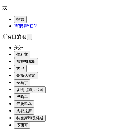
或
搜索
需要帮忙？
所有目的地
美洲
伯利兹
加拉帕戈斯
古巴
哥斯达黎加
圣马丁
多明尼加共和国
巴哈马
开曼群岛
洪都拉斯
特克斯和凯科斯
墨西哥