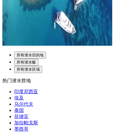
所有潜水目的地
所有潜水艇
所有潜水区域
热门潜水胜地
印度尼西亚
埃及
马尔代夫
泰国
菲律宾
加拉帕戈斯
墨西哥