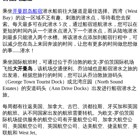
乘坐
开曼群岛船宿
潜水船前往大隧道是最佳选择。西湾（West
Bay）的这一区域不乏有趣、刺激的潜水点，等待着您去探
索。每天最多可在此潜水 5 次，通过船宿巡航潜水，您可以在
更短的时间内从一个潜水点潜入下一个潜水点，而从陆地潜水
则最多只能潜入两个水槽。将该潜水点添加到船宿行程中，可
以减少您在岛上来回奔波的时间，让您有更多的时间做您想做
的事......潜水！
乘坐国际航班时，可通过位于乔治敦的欧文-罗伯茨国际机场
飞抵
大开曼岛
，该机场交通便利。乔治城也是船宿潜水之旅的
出发港。根据您旅行的时间，您可以从乔治敦旅游码头
（George Town Tourist Dock）或北湾庄园（North Sound
Estates）的安道码头（Ann Drive Docks）出发进行船宿潜水之
旅。
每周都有往返美国、加拿大、古巴、洪都拉斯、牙买加和英国
的航班。从不同国家出发的航班需要转机。为欧文-罗伯茨国
际机场提供服务的航空公司有开曼航空公司、加拿大航空公
司、美国航空公司、英国航空公司、达美航空、捷蓝航空、美
联航和 West Jet。