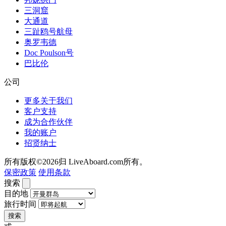
三洞窟
大通道
三趾鸥号航母
奥罗韦德
Doc Poulson号
巴比伦
公司
更多关于我们
客户支持
成为合作伙伴
我的账户
招贤纳士
所有版权©2026归 LiveAboard.com所有。
保密政策
使用条款
搜索
目的地
旅行时间
搜索