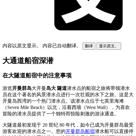
内容以原文显示。
内容已自动翻译。
翻译
显示原文。
大通道船宿深潜
在大隧道船宿中的注意事项
游览
开曼群岛
大开曼
岛大
隧道
潜水点的船宿之旅将带领潜水
员在这个著名的风景潜水点进行一次壮观的水下之旅。这是大
开曼岛西湾的一个热门潜水点。该潜水点位于七英里海滩
（Seven Mile Beach）以北，沿着西墙（West Wall），为喜欢
冒险的潜水员提供了一个独特而惊险刺激的游泳通道。
大隧道最初发现于 20 世纪 80 年代，如今已成为开曼群岛最受
游客欢迎的潜水点之一。您的
开曼群岛船宿
潜水船可以直接停