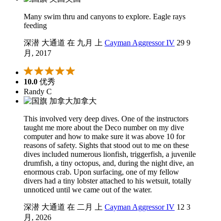
Many swim thru and canyons to explore. Eagle rays
feeding
深潜 大通道 在 九月 上
Cayman Aggressor IV
29 9
月, 2017
10.0
优秀
Randy C
加拿大
This involved very deep dives. One of the instructors
taught me more about the Deco number on my dive
computer and how to make sure it was above 10 for
reasons of safety. Sights that stood out to me on these
dives included numerous lionfish, triggerfish, a juvenile
drumfish, a tiny octopus, and, during the night dive, an
enormous crab. Upon surfacing, one of my fellow
divers had a tiny lobster attached to his wetsuit, totally
unnoticed until we came out of the water.
深潜 大通道 在 二月 上
Cayman Aggressor IV
12 3
月, 2026