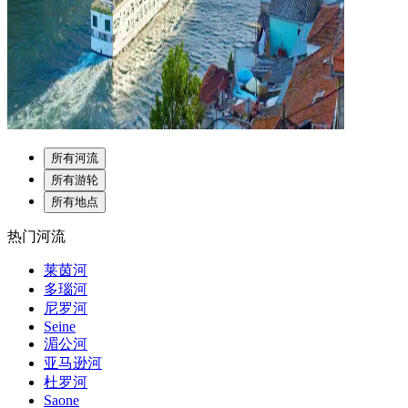
所有河流
所有游轮
所有地点
热门河流
莱茵河
多瑙河
尼罗河
Seine
湄公河
亚马逊河
杜罗河
Saone