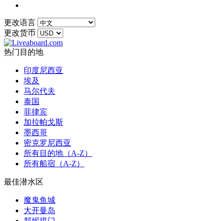
更改语言
更改货币
热门目的地
印度尼西亚
埃及
马尔代夫
泰国
菲律宾
加拉帕戈斯
墨西哥
密克罗尼西亚
所有目的地（A-Z）
所有船宿（A-Z）
最佳潜水区
魔鬼鱼城
大开曼岛
邦妮拱门