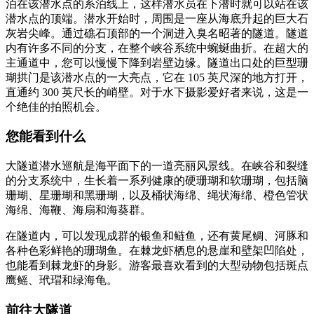
泊在该潜水点的系泊线上，这样潜水员在下潜时就可以站在该
潜水点的顶端。潜水开始时，周围是一座从海底升起的巨大石
灰岩尖峰。通过礁石顶部的一个洞进入臭名昭著的隧道。隧道
内有许多不同的分支，在整个峡谷系统中蜿蜒曲折。在超大的
主通道中，您可以慢慢下降到岩壁边缘。隧道出口处的巨型珊
瑚拱门是该潜水点的一大亮点，它在 105 英尺深的地方打开，
直通约 300 英尺长的峭壁。对于水下摄影爱好者来说，这是一
个绝佳的拍照机会。
您能看到什么
大隧道潜水巡航是海平面下的一道亮丽风景线。在峡谷和裂缝
的分支系统中，生长着一系列健康的硬珊瑚和软珊瑚，包括脑
珊瑚、星珊瑚和黑珊瑚，以及桶状海绵、绳状海绵、橙色管状
海绵、海鞭、海扇和海葵群。
在隧道内，可以发现成群的银鱼和鲢鱼，还有黄尾鲷、河豚和
各种色彩鲜艳的珊瑚鱼。在棘龙虾栖息的悬崖和壁架凹陷处，
也能看到棘龙虾的身影。游客最喜欢看到的大型动物包括斑点
鹰鳐、玳瑁和绿海龟。
前往大隧道