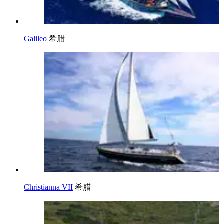
Galileo
希腊
Christianna VII
希腊