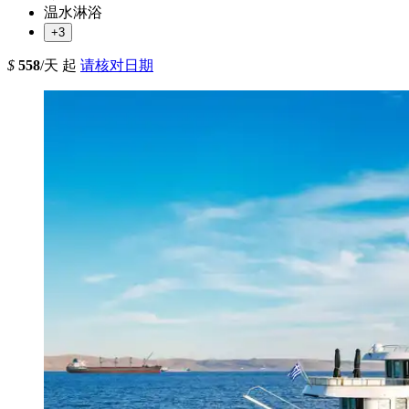
温水淋浴
+3
$
558
/天 起
请核对日期