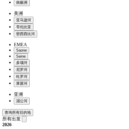
南极洲
美洲
亚马逊河
哥伦比亚
密西西比河
EMEA
Saone
Seine
多瑙河
尼罗河
杜罗河
莱茵河
亚洲
湄公河
查询所有目的地
所有出发
2026