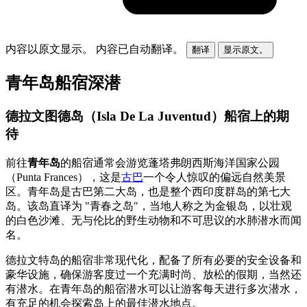
内容以原文显示。
内容已自动翻译。
翻译
显示原文。
青年岛船宿深潜
德拉文图德岛（Isla De La Juventud）船宿上的期
待
前往
青年岛
的船宿通常会游览蓬塔弗朗西斯海洋国家公园
（Punta Frances），这是
古巴
一个令人惊叹的偏远自然美景
区。青年岛是古巴第二大岛，也是整个西印度群岛的第七大
岛。该岛直译为 "青春之岛"，当地人称之为金银岛，以壮观
的白色沙滩、无与伦比的野生动物和不可思议的水肺潜水而闻
名。
德拉文特岛的船宿非常现代化，配备了所有必要的安全设备和
豪华设施，确保游客度过一个充满时尚、放松的假期，当然还
有潜水。在青年岛的船宿潜水可以让游客每天进行多次潜水，
有充足的机会探索岛上的最佳潜水地点。