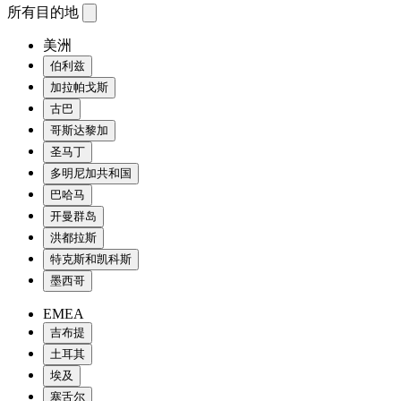
所有目的地
美洲
伯利兹
加拉帕戈斯
古巴
哥斯达黎加
圣马丁
多明尼加共和国
巴哈马
开曼群岛
洪都拉斯
特克斯和凯科斯
墨西哥
EMEA
吉布提
土耳其
埃及
塞舌尔