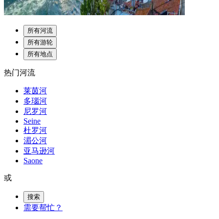
所有河流
所有游轮
所有地点
热门河流
莱茵河
多瑙河
尼罗河
Seine
杜罗河
湄公河
亚马逊河
Saone
或
搜索
需要帮忙？