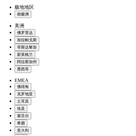
极地地区
南极洲
美洲
佛罗里达
加拉帕戈斯
哥斯达黎加
新英格兰
阿拉斯加州
墨西哥
EMEA
佛得角
克罗地亚
土耳其
埃及
塞舌尔
希腊
意大利