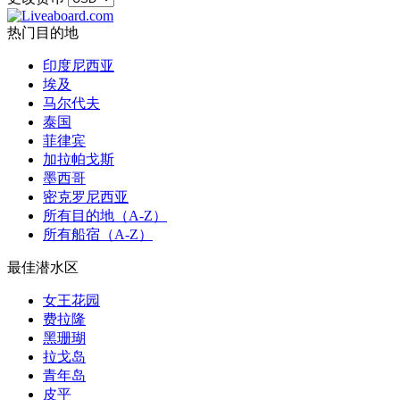
热门目的地
印度尼西亚
埃及
马尔代夫
泰国
菲律宾
加拉帕戈斯
墨西哥
密克罗尼西亚
所有目的地（A-Z）
所有船宿（A-Z）
最佳潜水区
女王花园
费拉隆
黑珊瑚
拉戈岛
青年岛
皮平