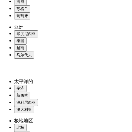
挪威
苏格兰
葡萄牙
亚洲
印度尼西亚
泰国
越南
马尔代夫
太平洋的
斐济
新西兰
波利尼西亚
澳大利亚
极地地区
北极