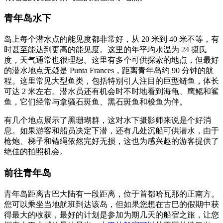
青年岛水下
岛上每个潜水点的能见度都非常好，从 20 米到 40 米不等，有
时甚至能达到更高的能见度。这里的年平均水温为 24 摄氏
度，天气通常也很理想。这里有多个可供探索的地点，但最好
的潜水地点无疑是 Punta Frances，距离青年岛约 90 分钟的航
程。这里常见大型鱼类，包括特别引人注目的巨型鲢鱼，体长
可达 2 米左右。潜水员还有机会时不时地看到海龟、鹰鳐和鲨
鱼，它们经常与拿骚石斑鱼、黑石斑鱼和梭鱼为伴。
有几个地点展示了黑珊瑚群，这对水下摄影师来说是个好消
息。如果游客和船员决定下潜，还有几处沉船可供潜水，由于
枪炮、梯子和锚绳依然完好无损，这也为感兴趣的游客提供了
绝佳的拍照机会。
前往青年岛
青年岛距离古巴大陆有一段距离，位于首都哈瓦那的正南方。
您可以乘坐当地航班到达该岛，但如果您想在古巴的假期中获
得最大的收获，最好的计划是参加为期几天的船宿之旅，让您