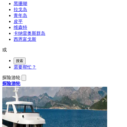
黑珊瑚
拉戈岛
青年岛
皮平
维森特
卡纳雷奥斯群岛
西恩富戈斯
或
搜索
需要帮忙？
探险游轮
探险游轮