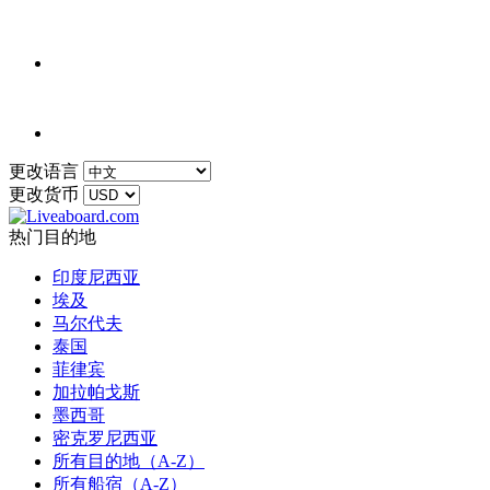
更改语言
更改货币
热门目的地
印度尼西亚
埃及
马尔代夫
泰国
菲律宾
加拉帕戈斯
墨西哥
密克罗尼西亚
所有目的地（A-Z）
所有船宿（A-Z）