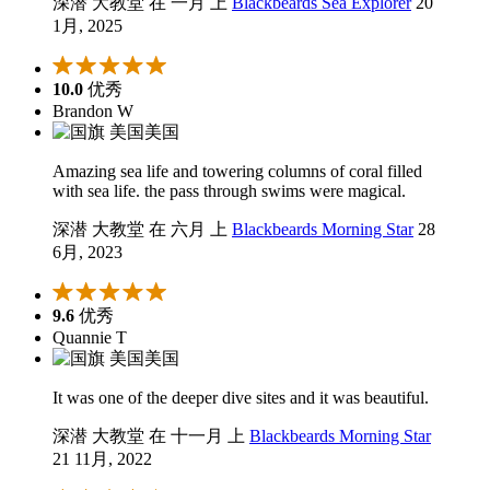
深潜 大教堂 在 一月 上
Blackbeards Sea Explorer
20
1月, 2025
10.0
优秀
Brandon W
美国
Amazing sea life and towering columns of coral filled
with sea life. the pass through swims were magical.
深潜 大教堂 在 六月 上
Blackbeards Morning Star
28
6月, 2023
9.6
优秀
Quannie T
美国
It was one of the deeper dive sites and it was beautiful.
深潜 大教堂 在 十一月 上
Blackbeards Morning Star
21 11月, 2022