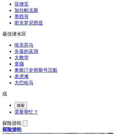
菲律宾
加拉帕戈斯
墨西哥
密克罗尼西亚
最佳潜水区
埃克苏马
失落的蓝洞
大教堂
拿骚
奥斯汀史密斯号沉船
老虎滩
大巴哈马
或
搜索
需要帮忙？
探险游轮
探险游轮