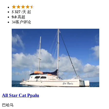
$
327
/天 起
9.0
高超
34
客户评论
All Star Cat Ppalu
巴哈马