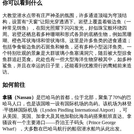
你可以看到什么
大教堂潜水点带有庄严神圣的氛围，许多通道顶端为穹顶结
构，设置有“天窗”让阳光穿透洒下。岩壁上覆盖着银边鱼（一
种常见饵鱼），在阳光照耀下闪闪发光，好似珠宝般环绕四
周。岩壁还栖息着多种珊瑚和形式各异的底栖生物，例如黑珊
瑚、橙色耳状海绵和管状海绵。这里是许多鱼类的进食通道；
包括争食银边鱼的石斑鱼和鲹鱼，还有多种小型远洋鱼类。一
个特别壮观的景象是大群玻璃小鱼塞满洞穴，随后被大型掠食
鱼群追赶觅食。此处也有一些大型海洋生物穿梭其中，如多种
鲨鱼，并且在幸运的日子里，还能看到优雅滑行的鹰鳐前来造
访。
如何前往
拿骚（Nassau）
是巴哈马的首都，位于北部，聚集了70%的巴
哈马人口，也是该国唯一设有国际机场的岛屿。该机场为林登
·平德林国际机场（Lynden Pindling International Airport），可
从美国、英国、加拿大及其他加勒比海岛屿搭乘航班直达。拿
骚设有一个主要港口——乔治王子码头（Prince George
Wharf），大多数在巴哈马航行的船宿潜水船均从此出发。