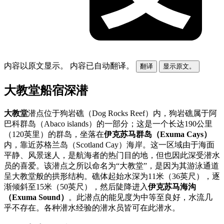
内容以原文显示。
内容已自动翻译。
翻译
显示原文。
大教堂船宿深潜
大教堂
潜点位于狗岩礁（Dog Rocks Reef）内，狗岩礁属于阿
巴科群岛（Abaco islands）的一部分；这是一个长达190公里
（120英里）的群岛，坐落在
伊克苏马群岛（Exuma Cays）
内，靠近苏格兰岛（Scotland Cay）海岸。这一区域由于海面
平静、风景迷人，是航海者的热门目的地，但也因此深受潜水
员的喜爱。该潜点之所以命名为“大教堂”，是因为其游泳通道
呈大教堂般的拱形结构。礁体起始水深为11米（36英尺），逐
渐倾斜至15米（50英尺），然后陡降进入
伊克苏马海沟
（Exuma Sound）
。此潜点的能见度为中等至良好，水流几
乎不存在。各种潜水经验的潜水员皆可在此潜水。