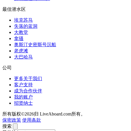
最佳潜水区
埃克苏马
失落的蓝洞
大教堂
拿骚
奥斯汀史密斯号沉船
老虎滩
大巴哈马
公司
更多关于我们
客户支持
成为合作伙伴
我的账户
招贤纳士
所有版权©2026归 LiveAboard.com所有。
保密政策
使用条款
搜索