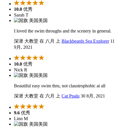
10.0
优秀
Sarah T
美国
I loved the swim throughs and the scenery in general.
深潜 大教堂 在 八月 上
Blackbeards Sea Explorer
11
9月, 2021
10.0
优秀
Nick R
美国
Beautiful easy swim thru, not claustrophobic at all
深潜 大教堂 在 六月 上
Cat Ppalu
30 8月, 2021
9.6
优秀
Linn M
美国