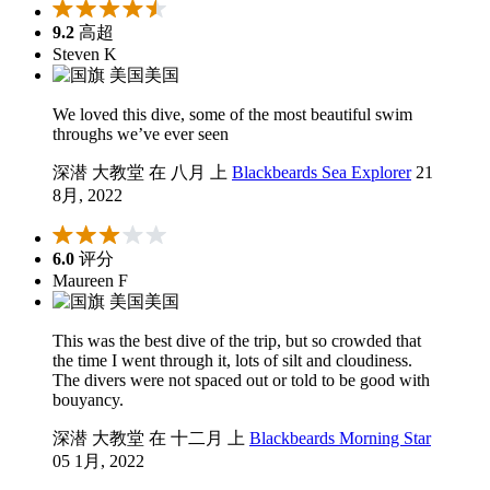
9.2
高超
Steven K
美国
We loved this dive, some of the most beautiful swim
throughs we’ve ever seen
深潜 大教堂 在 八月 上
Blackbeards Sea Explorer
21
8月, 2022
6.0
评分
Maureen F
美国
This was the best dive of the trip, but so crowded that
the time I went through it, lots of silt and cloudiness.
The divers were not spaced out or told to be good with
bouyancy.
深潜 大教堂 在 十二月 上
Blackbeards Morning Star
05 1月, 2022