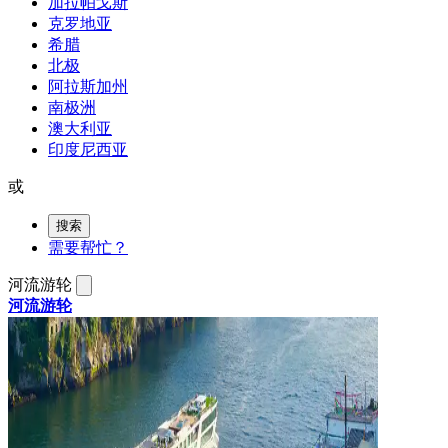
加拉帕戈斯
克罗地亚
希腊
北极
阿拉斯加州
南极洲
澳大利亚
印度尼西亚
或
搜索
需要帮忙？
河流游轮
河流游轮