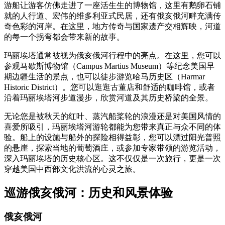
游船让游客仿佛走进了一座活生生的博物馆，这里有鹅卵石铺
就的人行道、宏伟的维多利亚式民居，还有俄亥俄河畔充满传
奇色彩的河岸。在这里，地方传奇与国家遗产交相辉映，河道
的每一个拐弯都会带来新的故事。
玛丽埃塔通常被视为俄亥俄河行程中的亮点。在这里，您可以
参观马歇斯博物馆（Campus Martius Museum）等纪念美国早
期边疆生活的景点，也可以徒步游览哈马历史区（Harmar
Historic District）。您可以逛逛古董店和舒适的咖啡馆，或者
沿着玛丽埃塔河步道漫步，欣赏河道及其历史桥梁的全景。
无论您是被秋天的红叶、蒸汽船桨轮的浪漫还是对美国风情的
喜爱所吸引，玛丽埃塔河游轮都能为您带来真正与众不同的体
验。船上的设施与船外的探险相得益彰，您可以漂过阳光普照
的悬崖，探索当地的葡萄酒庄，或参加专家带领的游览活动，
深入玛丽埃塔的历史核心区。这不仅仅是一次旅行，更是一次
穿越美国中西部文化洪流的心灵之旅。
巡游俄亥俄河：历史和风景体验
俄亥俄河