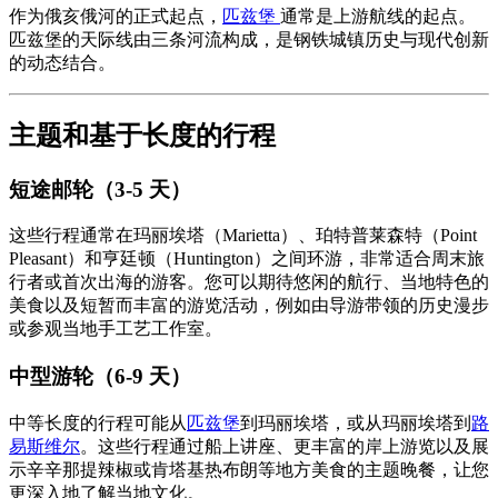
作为俄亥俄河的正式起点，
匹兹堡
通常是上游航线的起点。
匹兹堡的天际线由三条河流构成，是钢铁城镇历史与现代创新
的动态结合。
主题和基于长度的行程
短途邮轮（3-5 天）
这些行程通常在玛丽埃塔（Marietta）、珀特普莱森特（Point
Pleasant）和亨廷顿（Huntington）之间环游，非常适合周末旅
行者或首次出海的游客。您可以期待悠闲的航行、当地特色的
美食以及短暂而丰富的游览活动，例如由导游带领的历史漫步
或参观当地手工艺工作室。
中型游轮（6-9 天）
中等长度的行程可能从
匹兹堡
到玛丽埃塔，或从玛丽埃塔到
路
易斯维尔
。这些行程通过船上讲座、更丰富的岸上游览以及展
示辛辛那提辣椒或肯塔基热布朗等地方美食的主题晚餐，让您
更深入地了解当地文化。