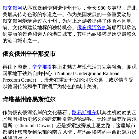
俄亥俄河
从匹兹堡到伊利诺伊州开罗，全长 980 多英里，是北
美最具传奇色彩的水道之一。作为美国发展的一条重要动脉，
俄亥俄河蜿蜒穿过六个州，为河上巡游者提供了体验不同地
貌、文化和建筑地标的独特机会。
俄亥俄河谷的
游船可以欣赏
到美丽的景色和迷人的港口城市，其中玛丽埃塔是历史最悠久
的港口城市之一。
俄亥俄州辛辛那提市
再往下游走，
辛辛那提
将历史魅力与现代活力完美融合。参观
国家地下铁路自由中心（National Underground Railroad
Freedom Center），漫步在重新开发的河滨公园，或尽情享受
以德国传统和手工酿酒厂为特色的城市美食。
肯塔基州路易斯维尔
作为俄亥俄河沿岸的文化基石，
路易斯维尔
以其生机勃勃的艺
术氛围和历史悠久的建筑吸引着游轮游客。无论是游览丘吉尔
唐斯（Churchill Downs）还是探索波旁威士忌之路，这座城市
都能让您感受到浓郁的南方风情，与玛丽埃塔的中西部魅力形
成鲜明对比。