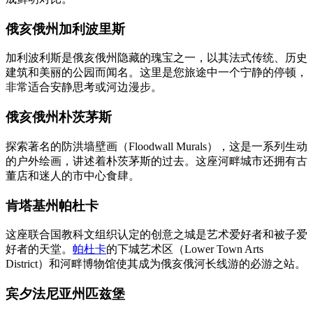
俄亥俄州加利波里斯
加利波利斯是俄亥俄州隐藏的瑰宝之一，以其法式传统、历史
建筑和美丽的公园而闻名。这里是您旅途中一个宁静的停顿，
非常适合安静思考或河边漫步。
俄亥俄州朴茨茅斯
探索著名的防洪墙壁画（Floodwall Murals），这是一系列生动
的户外绘画，讲述着朴茨茅斯的过去。这座河畔城市还拥有古
董店和迷人的市中心食肆。
肯塔基州帕杜卡
这座联合国教科文组织认定的创意之城是艺术爱好者和被子爱
好者的天堂。
帕杜卡
的下城艺术区（Lower Town Arts
District）和河畔博物馆使其成为俄亥俄河长线游的必游之站。
宾夕法尼亚州匹兹堡