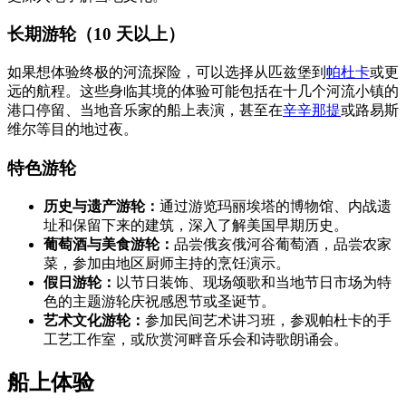
长期游轮（10 天以上）
如果想体验终极的河流探险，可以选择从匹兹堡到
帕杜卡
或更
远的航程。这些身临其境的体验可能包括在十几个河流小镇的
港口停留、当地音乐家的船上表演，甚至在
辛辛那提
或路易斯
维尔等目的地过夜。
特色游轮
历史与遗产游轮：
通过游览玛丽埃塔的博物馆、内战遗
址和保留下来的建筑，深入了解美国早期历史。
葡萄酒与美食游轮：
品尝俄亥俄河谷葡萄酒，品尝农家
菜，参加由地区厨师主持的烹饪演示。
假日游轮：
以节日装饰、现场颂歌和当地节日市场为特
色的主题游轮庆祝感恩节或圣诞节。
艺术文化游轮：
参加民间艺术讲习班，参观帕杜卡的手
工艺工作室，或欣赏河畔音乐会和诗歌朗诵会。
船上体验