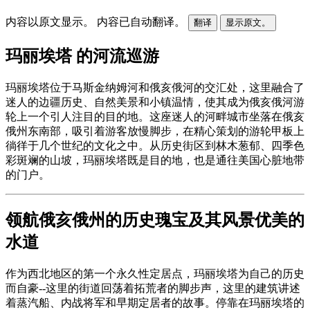
内容以原文显示。
内容已自动翻译。
翻译
显示原文。
玛丽埃塔 的河流巡游
玛丽埃塔位于马斯金纳姆河和俄亥俄河的交汇处，这里融合了
迷人的边疆历史、自然美景和小镇温情，使其成为俄亥俄河游
轮上一个引人注目的目的地。这座迷人的河畔城市坐落在俄亥
俄州东南部，吸引着游客放慢脚步，在精心策划的游轮甲板上
徜徉于几个世纪的文化之中。从历史街区到林木葱郁、四季色
彩斑斓的山坡，玛丽埃塔既是目的地，也是通往美国心脏地带
的门户。
领航俄亥俄州的历史瑰宝及其风景优美的
水道
作为西北地区的第一个永久性定居点，玛丽埃塔为自己的历史
而自豪--这里的街道回荡着拓荒者的脚步声，这里的建筑讲述
着蒸汽船、内战将军和早期定居者的故事。停靠在玛丽埃塔的