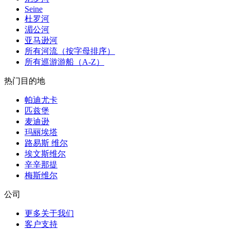
Seine
杜罗河
湄公河
亚马逊河
所有河流（按字母排序）
所有巡游游船（A-Z）
热门目的地
帕迪尤卡
匹兹堡
麦迪逊
玛丽埃塔
路易斯 维尔
埃文斯维尔
辛辛那提
梅斯维尔
公司
更多关于我们
客户支持