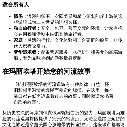
适合所有人
情侣：
浪漫的氛围、夕阳美景和精心策划的岸上游使这
些游轮成为二人世界的理想选择。
独自旅行者：
安全、包容、善于交际的环境，让您有机
会在用餐和活动中结识其他旅行者。
家庭：
灵活的行程、文化体验和适合家庭的舱房，对多
代人都有吸引力。
奢华追求者：
配备管家服务、水疗护理和美食的高端游
船，专为品味挑剔的游客量身定制。
在玛丽埃塔开始您的河流故事
"经过玛丽埃塔的河流巡游有一种韵律--自然、怀
旧和邻里温情的缓慢而稳定的脉搏。在这里，每个
港口都在低声诉说着过去的故事，同时邀请您书写
自己的故事"。
从历史悠久的河岸到俄亥俄河蜿蜒曲折的魅力，玛丽埃塔为难
忘的河流巡游探险提供了完美的出发点。无论您是踏上短暂的
文化之旅还是穿越美国心脏地带的长途旅行，这座城市都邀请