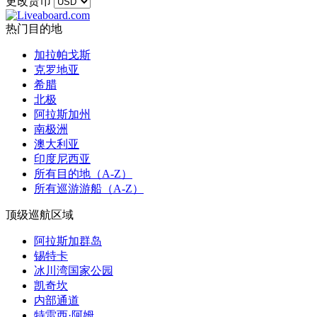
更改货币
热门目的地
加拉帕戈斯
克罗地亚
希腊
北极
阿拉斯加州
南极洲
澳大利亚
印度尼西亚
所有目的地（A-Z）
所有巡游游船（A-Z）
顶级巡航区域
阿拉斯加群岛
锡特卡
冰川湾国家公园
凯奇坎
内部通道
特雷西·阿姆