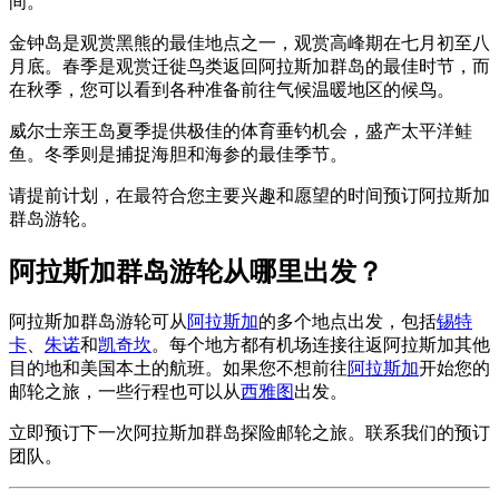
间。
金钟岛是观赏黑熊的最佳地点之一，观赏高峰期在七月初至八
月底。春季是观赏迁徙鸟类返回阿拉斯加群岛的最佳时节，而
在秋季，您可以看到各种准备前往气候温暖地区的候鸟。
威尔士亲王岛夏季提供极佳的体育垂钓机会，盛产太平洋鲑
鱼。冬季则是捕捉海胆和海参的最佳季节。
请提前计划，在最符合您主要兴趣和愿望的时间预订阿拉斯加
群岛游轮。
阿拉斯加群岛游轮从哪里出发？
阿拉斯加群岛游轮可从
阿拉斯加
的多个地点出发，包括
锡特
卡
、
朱诺
和
凯奇坎
。每个地方都有机场连接往返阿拉斯加其他
目的地和美国本土的航班。如果您不想前往
阿拉斯加
开始您的
邮轮之旅，一些行程也可以从
西雅图
出发。
立即预订下一次阿拉斯加群岛探险邮轮之旅。联系我们的预订
团队。