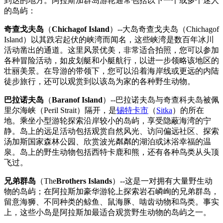
到达的地方。阿拉斯加群岛游轮通常包括以下一个或多个迷人
的岛屿：
奇查戈夫岛
（
Chichagof Island
）--大岛奇查戈夫岛（Chichagof
Island）以其跌宕起伏的峡湾而闻名，这些峡湾是数百年冰川
活动凿出的通道。这里风景优美，非常适合拍照，您可以参加
各种冒险活动，如皮划艇和小艇航行，以进一步领略该地区的
壮丽美景。在导游的带领下，您可以沿着海岸线或更远的内陆
徒步旅行，还可以观赏到以该岛为家的各种野生动物。
巴拉诺夫岛
（
Baranof Island
）--巴拉诺夫岛与奇查科夫岛被佩
里尔海峡（Peril Strait）隔开，是
锡特卡市
（
Sitka
）的所在
地。乘坐小型游轮探索沿岸较小的岛屿，享受隐蔽海湾的宁
静。岛上的远足活动包括观赏自然风光、访问偏远社区、探索
汤加斯国家森林公园、欣赏波光粼粼的湖泊或沐浴幸福的温
泉。岛上的野生动物包括西特卡鹿和熊，还有各种鸟类从头顶
飞过。
兄弟群岛
（The
Brothers Islands
）--这是一对拥有大量野生动
物的岛屿；在阿拉斯加豪华游轮上探索岩石嶙峋的兄弟群岛，
留意海狮、不同种类的鲸鱼、鼠海豚、啮齿动物和鸟类。事实
上，这些小岛是阿拉斯加最适合观赏野生动物的岛屿之一。