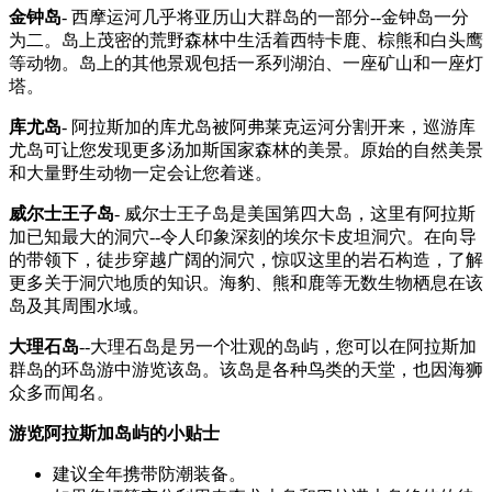
金钟岛
- 西摩运河几乎将亚历山大群岛的一部分--金钟岛一分
为二。岛上茂密的荒野森林中生活着西特卡鹿、棕熊和白头鹰
等动物。岛上的其他景观包括一系列湖泊、一座矿山和一座灯
塔。
库尤岛
- 阿拉斯加的库尤岛被阿弗莱克运河分割开来，巡游库
尤岛可让您发现更多汤加斯国家森林的美景。原始的自然美景
和大量野生动物一定会让您着迷。
威尔士王子岛
- 威尔士王子岛是美国第四大岛，这里有阿拉斯
加已知最大的洞穴--令人印象深刻的埃尔卡皮坦洞穴。在向导
的带领下，徒步穿越广阔的洞穴，惊叹这里的岩石构造，了解
更多关于洞穴地质的知识。海豹、熊和鹿等无数生物栖息在该
岛及其周围水域。
大理石岛
--大理石岛是另一个壮观的岛屿，您可以在阿拉斯加
群岛的环岛游中游览该岛。该岛是各种鸟类的天堂，也因海狮
众多而闻名。
游览阿拉斯加岛屿的小贴士
建议全年携带防潮装备。