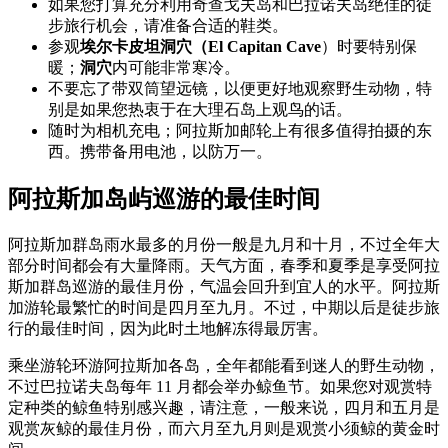
如果您打算充分利用奇查戈夫岛和巴拉诺夫岛绝佳的徒
步旅行机会，请准备合适的鞋类。
参观
埃尔卡皮坦洞穴（El Capitan Cave
）时要特别保
暖；
洞穴
内可能非常寒冷。
不要忘了带双筒望远镜，以便更好地观察野生动物，特
别是如果您热衷于在大理石岛上观鸟的话。
随时为相机充电；阿拉斯加邮轮上有很多值得拍摄的东
西。携带备用电池，以防万一。
阿拉斯加岛屿巡游的最佳时间
阿拉斯加群岛雨水最多的月份一般是九月和十月，不过全年大
部分时间都会有大量降雨。天气方面，春季和夏季是享受阿拉
斯加群岛巡游的最佳月份，气温会回升到宜人的水平。阿拉斯
加游轮最繁忙的时间是四月至九月。不过，中期以后是徒步旅
行的最佳时间，因为此时土地解冻得最厉害。
乘坐游轮环游阿拉斯加各岛，全年都能看到迷人的野生动物，
不过巴拉诺夫岛每年 11 月都会举办鲸鱼节。如果您对观赏特
定种类的鲸鱼特别感兴趣，请注意，一般来说，四月和五月是
观赏灰鲸的最佳月份，而六月至九月则是观赏小须鲸的黄金时