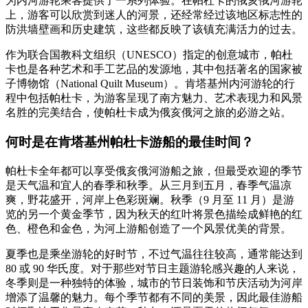
为内河游轮乘客提供了一系列体验。在帕杜卡的俄亥俄河游轮
上，游客可以欣赏到迷人的河景，还经常经过该地区标志性的
防洪墙壁画和历史建筑，这些都反映了该镇充满活力的过去。
作为联合国教科文组织（UNESCO）指定的创意城市，帕杜
卡也是各种艺术和手工艺品的发源地，其中包括著名的国家被
子博物馆（National Quilt Museum）。肯塔基州内河游轮的行
程中包括帕杜卡，为游客呈现了南方魅力、艺术表现力和风景
名胜的完美结合，使帕杜卡成为俄亥俄河之旅的必游之站。
何时是在肯塔基州帕杜卡游船的最佳时间？
帕杜卡全年都可以享受俄亥俄河游船之旅，但最受欢迎的季节
是天气温和宜人的春季和秋季。从三月到五月，春季气温凉
爽，野花盛开，河岸上色彩斑斓。秋季（9 月至 11 月）是游
览的另一个黄金季节，因为秋天的红叶将景色描绘成鲜艳的红
色、橙色和金色，为河上游船创造了一个风景优美的背景。
夏季也是乘坐游轮的好时节，不过气温往往较高，通常能达到
80 或 90 华氏度。对于那些对节日主题游轮感兴趣的人来说，
冬季则是一种独特的体验，城市的节日装饰和节庆活动为河岸
增添了温馨的魅力。每个季节都有不同的美景，因此最佳游船