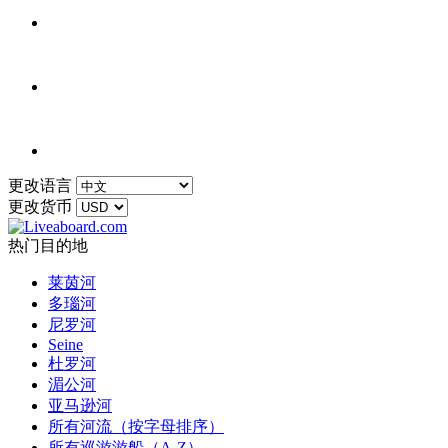
更改语言
更改货币
热门目的地
莱茵河
多瑙河
尼罗河
Seine
杜罗河
湄公河
亚马逊河
所有河流（按字母排序）
所有巡游游船（A-Z）