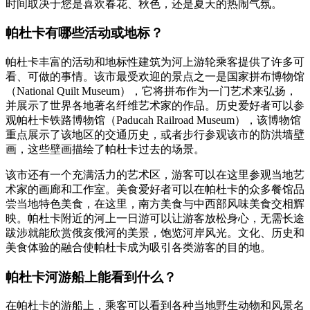
时间取决于您是喜欢春花、秋色，还是夏天的热闹气氛。
帕杜卡有哪些活动或地标？
帕杜卡丰富的活动和地标性建筑为河上游轮乘客提供了许多可
看、可做的事情。该市最受欢迎的景点之一是国家拼布博物馆
（National Quilt Museum），它将拼布作为一门艺术来弘扬，
并展示了世界各地著名纤维艺术家的作品。历史爱好者可以参
观帕杜卡铁路博物馆（Paducah Railroad Museum），该博物馆
重点展示了该地区的交通历史，或者步行参观该市的防洪墙壁
画，这些壁画描绘了帕杜卡过去的场景。
该市还有一个充满活力的艺术区，游客可以在这里参观当地艺
术家的画廊和工作室。美食爱好者可以在帕杜卡的众多餐馆品
尝当地特色美食，在这里，南方美食与中西部风味美食交相辉
映。帕杜卡附近的河上一日游可以让游客放松身心，无需长途
跋涉就能欣赏俄亥俄河的美景，饱览河岸风光。文化、历史和
美食体验的融合使帕杜卡成为吸引各类游客的目的地。
帕杜卡河游船上能看到什么？
在帕杜卡的游船上，乘客可以看到各种当地野生动物和风景名