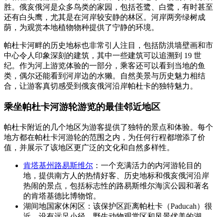
胜。俄亥俄河是众多鸟类的家园，包括苍鹭、白鹭，有时甚至
还有白头鹰，尤其是在河岸较安静的林区。河岸两旁绿树成
荫，为观赏本地植物物种提供了宁静的环境。
帕杜卡河畔的历史地标也非常引人注目，包括防洪墙壁画和市
中心令人印象深刻的建筑，其中一些建筑可以追溯到 19 世
纪。作为河上游览体验的一部分，乘客还可以看到当地的鱼
类，偶尔还能看到河岸边的水獭。自然美景与历史魅力相结
合，让游客真切感受到俄亥俄河沿岸帕杜卡的独特魅力。
乘坐帕杜卡河游轮游览的最佳邻近地区
帕杜卡附近的几个地区为游客提供了独特的景点和体验。每个
地方都在帕杜卡河游轮的范围之内，为任何行程都增添了价
值，并展示了该地区更广泛的文化和自然多样性。
肯塔基州路易斯维尔
：一个充满活力的内河游轮目的
地，提供南方人的热情好客、历史地标和俄亥俄河沿岸
热闹的景点，包括标志性的路易斯维尔海滨公园和著名
的肯塔基德比博物馆。
湖间地国家休闲区：该保护区距离帕杜卡（Paducah）很
近，设有远足小径、野生动物观赏区和风景优美的湖