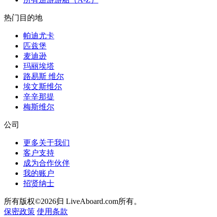
热门目的地
帕迪尤卡
匹兹堡
麦迪逊
玛丽埃塔
路易斯 维尔
埃文斯维尔
辛辛那提
梅斯维尔
公司
更多关于我们
客户支持
成为合作伙伴
我的账户
招贤纳士
所有版权©2026归 LiveAboard.com所有。
保密政策
使用条款