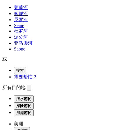
莱茵河
多瑙河
尼罗河
Seine
杜罗河
湄公河
亚马逊河
Saone
或
搜索
需要帮忙？
所有目的地
潜水游轮
探险游轮
河流游轮
美洲