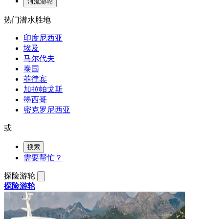
河流游轮
热门潜水胜地
印度尼西亚
埃及
马尔代夫
泰国
菲律宾
加拉帕戈斯
墨西哥
密克罗尼西亚
或
搜索
需要帮忙？
探险游轮
探险游轮