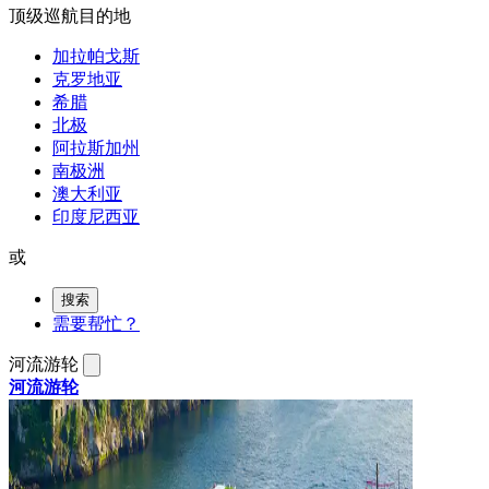
顶级巡航目的地
加拉帕戈斯
克罗地亚
希腊
北极
阿拉斯加州
南极洲
澳大利亚
印度尼西亚
或
搜索
需要帮忙？
河流游轮
河流游轮