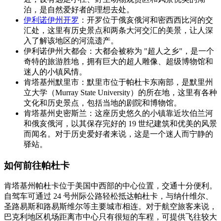
泊，是自然爱好者的理想去处。
伊利诺伊州开罗
：开罗位于俄亥俄河和密西西比河的交
汇处，这里有历史景点和两条大河交汇的美景，让人深
入了解该地区的河流遗产。
伊利诺伊州大都会：大都会被称为 "超人之乡"，是一个
奇特的旅游胜地，拥有巨大的超人雕像、超级博物馆和
迷人的小镇风情。
肯塔基州默里市：默里市位于帕杜卡东南部，是默里州
立大学（Murray State University）的所在地，这里有各种
文化和历史景点，包括当地的剧院和博物馆。
肯塔基州史密斯兰：这座历史悠久的小镇靠近坎伯兰河
和俄亥俄河，以其保存完好的 19 世纪建筑和优美的风景
而闻名。对于历史爱好者来说，这是一个迷人而宁静的
驿站。
如何前往帕杜卡
肯塔基州帕杜卡位于美国中西部的中心位置，交通十分便利。
自驾车可通过 24 号州际公路轻松抵达帕杜卡，与纳什维尔、
圣路易斯和路易斯维尔等主要城市相连。对于航空旅客来说，
巴克利地区机场距离市中心只有很短的车程，可提供飞往较大