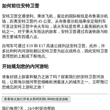
如何前往安特卫普
安特卫普交通便利。乘坐飞机，最近的国际枢纽是布鲁塞尔机
场，距离安特卫普约 45 公里。从布鲁塞尔机场乘坐定期列车
可直达安特卫普中央火车站，该火车站是世界上最美丽的火车
站之一。对于乘火车抵达的旅客，安特卫普通过高速铁路与欧
洲主要城市四通八达。
自驾车可通过 E19 和 E17 高速公路到达安特卫普。此外，许
多比利时内河游轮都以安特卫普为起点或终点，因此安特卫普
是理想的上船或下船地点。
开始规划您的内河游轮
准备好踏上探索和魅力之旅了吗？探索我们的安特卫普河游
轮，让斯海尔德河带您领略欧洲最迷人的城市之一。立即预订
您难忘的河上游轮之旅！
查看每次旅行所有从$585到$6,984的巡游游船
我们每周7天，24小时提供帮助