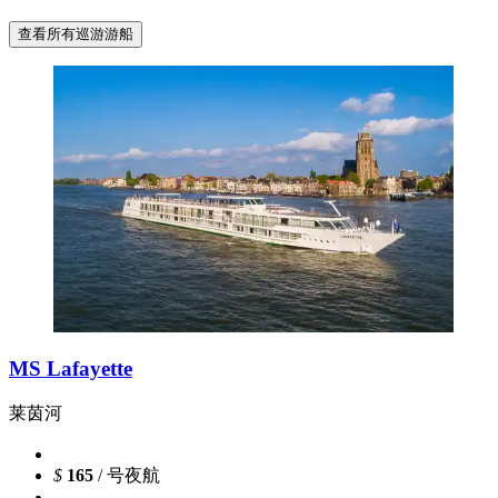
查看所有巡游游船
MS Lafayette
莱茵河
$
165
/ 号夜航