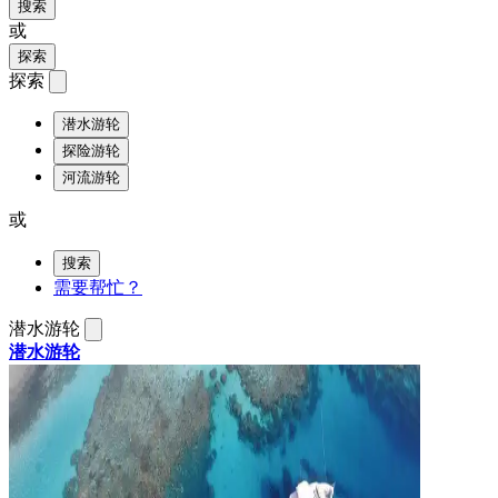
搜索
或
探索
探索
潜水游轮
探险游轮
河流游轮
或
搜索
需要帮忙？
潜水游轮
潜水游轮