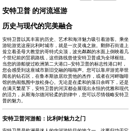
安特卫普 的河流巡游
历史与现代的完美融合
安特卫普以其丰富的历史、艺术和海洋魅力吸引着游客。乘坐
游轮游览这座比利时城市，就是一次灵魂之旅。鹅卵石街道上
耸立着圣母大教堂的哥特式尖顶，波光粼粼的水面上倒映着几
个世纪前的贸易路线，这些路线曾使安特卫普成为全球枢纽。
当您的游船驶过欧洲第二大港口--安特卫普的标志性港口时，
您会感受到这座城市新旧交融的嗡嗡声。您可以靠岸游览举世
闻名的钻石区，在鲁本斯故居欣赏他的杰作，或者在河畔咖啡
馆的热闹氛围中放松身心。无论是在柔和的落日余晖下，还是
在满天繁星下，安特卫普的河滨都会展现出永恒的优雅和现代
的活力，从斯海尔德河轻柔的韵律中，您可以尽情领略安特卫
普的魅力。
安特卫普河游船：比利时魅力之门
安特卫普是欧洲最迷人的内河游轮目的地之一，这要归功于它