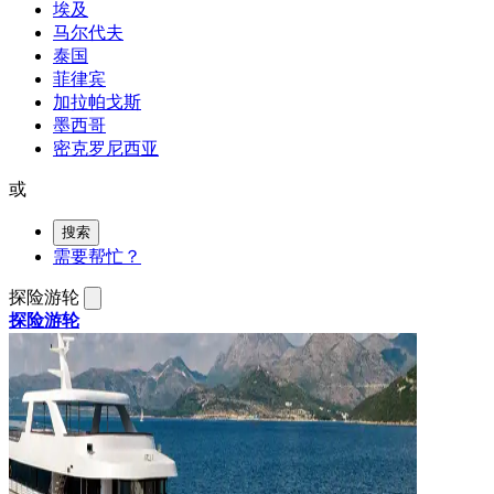
埃及
马尔代夫
泰国
菲律宾
加拉帕戈斯
墨西哥
密克罗尼西亚
或
搜索
需要帮忙？
探险游轮
探险游轮