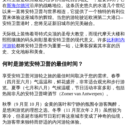
在
斯海尔德河
沿岸的战略地位。这条历史悠久的水道几个世纪
以来一直将安特卫普与世界相连，它提供了一个独特的有利位
置来体验这座城市的辉煌。当您的游轮驶近欧洲第二大港口--
安特卫普港时，您将见证新旧城市的完美融合。
天际线上装饰着哥特式尖顶的圣母大教堂，而现代摩天大楼和
熙熙攘攘的码头则彰显着安特卫普的现代意义。许多
比利时内
河游轮
都将安特卫普作为重要一站，让乘客探索其丰富的历
史、文化地标和美食。
何时是游览安特卫普的最佳时间？
享受安特卫普河游轮之旅的最佳时间取决于您的需求。春季
（四月至六月）气温温和，鲜花盛开，非常适合观光和步行游
览。夏季（七月和八月）气候温暖，节日活动丰富多彩，包括
热闹非凡的安特卫普啤酒节（Zomer van Antwerpen）。
秋季（9 月至 10 月）金黄的落叶和宁静的氛围令游客陶醉，
是悠闲游览的理想之选。冬季（11 月至次年 2 月）虽然较为
寒冷，但圣诞市场和节日彩灯将这座城市变成了神奇的仙境，
为游客带来独特而舒适的内河游轮体验。