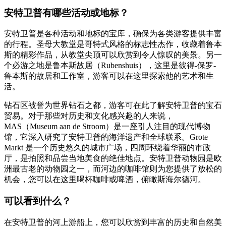
安特卫普有哪些活动或地标？
安特卫普是各种活动和地标的宝库，确保为各类游客提供丰富
的行程。圣母大教堂是哥特式风格的标志性杰作，收藏着鲁本
斯的精彩作品，从教堂尖顶可以欣赏到令人惊叹的美景。另一
个必游之地是鲁本斯故居（Rubenshuis），这里是彼得-保罗-
鲁本斯的故居和工作室，游客可以在这里探索他的艺术和生
活。
钻石区被誉为世界钻石之都，游客可在此了解安特卫普的宝石
贸易。对于那些对历史和文化感兴趣的人来说，
MAS（Museum aan de Stroom）是一座引人注目的现代博物
馆，它深入研究了安特卫普的海洋遗产和全球联系。Grote
Markt 是一个历史悠久的城市广场，四周环绕着华丽的市政
厅，是拍照和品尝当地美食的绝佳地点。安特卫普动物园是欧
洲最古老的动物园之一，而河边的咖啡馆则为您提供了放松的
机会，您可以在这里喝杯咖啡或啤酒，俯瞰斯海尔德河。
可以看到什么？
在安特卫普的河上游船上，您可以欣赏到丰富的历史和自然美