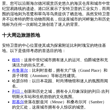
景。您可以沿斯海尔德河观赏历史悠久的海滨仓库和城市中世
纪贸易路线的遗迹。港口区展示了安特卫普的工业实力，而周
围的湿地则为苍鹭和翠鸟等鸟类提供了栖息地。虽然安特卫普
并不以奇特的野生动物而闻名，但这座城市的河畔魅力和历史
地标为任何一次邮轮之旅创造了迷人的背景。
十大周边旅游胜地
安特卫普的中心位置使其成为探索附近比利时瑰宝的绝佳基
地。以下是值得考虑的首选目的地：
根特
：这座中世纪城市拥有迷人的运河、伯爵城堡和充
满活力的街头艺术。
布鲁塞尔
：比利时首都，拥有大广场（Grand Place）和
原子球馆（Atomium）等标志性建筑。
哈瑟尔特：以日本花园、时尚博物馆和迷人的氛围而闻
名。
列日：
创新和历史之城，拥有令人印象深刻的列日-吉列
明斯火车站和生机勃勃的文化氛围。
那慕尔
坐落在默兹河（Meuse）和桑布尔河（Sambre）
的交汇处，这座城市拥有令人惊叹的城堡。