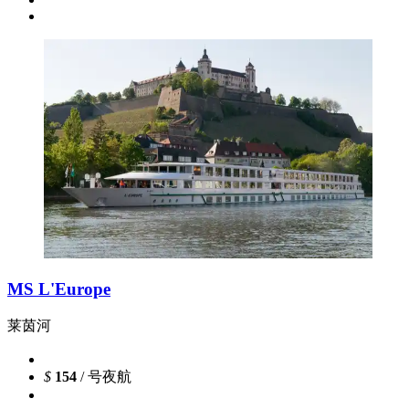
MS L'Europe
莱茵河
$
154
/ 号夜航