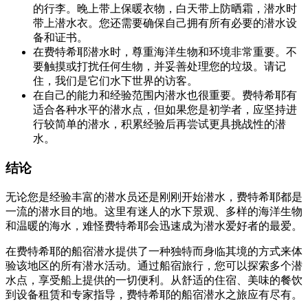
的行李。晚上带上保暖衣物，白天带上防晒霜，潜水时
带上潜水衣。您还需要确保自己拥有所有必要的潜水设
备和证书。
在费特希耶潜水时，尊重海洋生物和环境非常重要。不
要触摸或打扰任何生物，并妥善处理您的垃圾。请记
住，我们是它们水下世界的访客。
在自己的能力和经验范围内潜水也很重要。费特希耶有
适合各种水平的潜水点，但如果您是初学者，应坚持进
行较简单的潜水，积累经验后再尝试更具挑战性的潜
水。
结论
无论您是经验丰富的潜水员还是刚刚开始潜水，费特希耶都是
一流的潜水目的地。这里有迷人的水下景观、多样的海洋生物
和温暖的海水，难怪费特希耶会迅速成为潜水爱好者的最爱。
在费特希耶的船宿潜水提供了一种独特而身临其境的方式来体
验该地区的所有潜水活动。通过船宿旅行，您可以探索多个潜
水点，享受船上提供的一切便利。从舒适的住宿、美味的餐饮
到设备租赁和专家指导，费特希耶的船宿潜水之旅应有尽有。