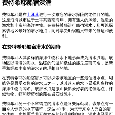
费特希耶船宿深潜
费特希耶是在
土耳其
进行一次难忘的潜水探险的绝佳目的地。
这座沿海城市位于土耳其西南海岸，拥有迷人的风景、温暖的
海水和丰富的海洋生物。在费特希耶进行船宿潜水，您可以探
索该地区最好的潜水地点，同时享受船宿船只带来的舒适和便
利。
在费特希耶船宿潜水的期待
费特希耶因其多样的海洋生物和水下地形而成为潜水胜地。该
地区以清澈的海水、温暖的气温和极佳的能见度而闻名，是新
手和经验丰富的潜水者的理想目的地。
在费特希耶的船宿潜水可以探索该地区的一些最佳潜水点。蝴
蝶谷是最受欢迎的潜水点之一，以其迷人的水下景观和多样的
海洋生物而闻名。该潜水点是微距摄影爱好者的绝佳地点，裸
鳃动物、虾和螃蟹都躲藏在岩石缝隙中。
费特希耶另一个不容错过的潜水点是阿夫库勒墙。该景点有一
面令人惊叹的水下墙壁，深达 40 米，为您带来令人兴奋的潜
水体验。水墙覆盖着五颜六色的软珊瑚和海绵，潜水者经常可