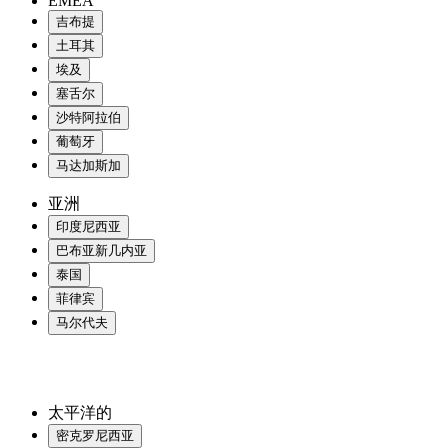
EMEA
吉布提
土耳其
埃及
塞舌尔
沙特阿拉伯
葡萄牙
马达加斯加
亚洲
印度尼西亚
巴布亚新几内亚
泰国
菲律宾
马尔代夫
太平洋的
密克罗尼西亚