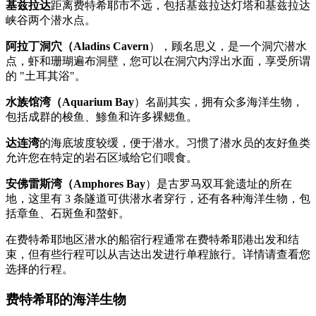
基兹拉达
距离费特希耶市不远，包括基兹拉达灯塔和基兹拉达
峡谷两个潜水点。
阿拉丁洞穴（Aladins Cavern
），顾名思义，是一个洞穴潜水
点，虾和珊瑚遍布洞壁，您可以在洞穴内浮出水面，享受所谓
的 "土耳其浴"。
水族馆湾（Aquarium Bay
）名副其实，拥有众多海洋生物，
包括成群的梭鱼、鯵鱼和许多裸鳃鱼。
达连湾
的海底坡度较缓，便于潜水。习惯了潜水员的友好鱼类
允许您在特定的岩石区域给它们喂食。
安佛雷斯湾（Amphores Bay
）是古罗马双耳瓮遗址的所在
地，这里有 3 条隧道可供潜水者穿行，还有各种海洋生物，包
括章鱼、石斑鱼和螯虾。
在费特希耶地区潜水的船宿行程通常在费特希耶港出发和结
束，但有些行程可以从吉达出发进行单程旅行。详情请查看您
选择的行程。
费特希耶的海洋生物