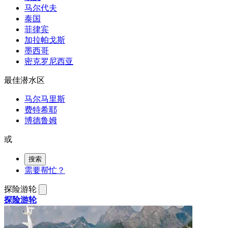
马尔代夫
泰国
菲律宾
加拉帕戈斯
墨西哥
密克罗尼西亚
最佳潜水区
马尔马里斯
费特希耶
博德鲁姆
或
搜索
需要帮忙？
探险游轮
探险游轮