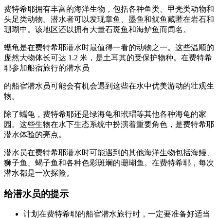
费特希耶拥有丰富的海洋生物，包括各种鱼类、甲壳类动物和
头足类动物。潜水者可以发现章鱼、墨鱼和鱿鱼藏匿在岩石和
珊瑚中。该地区还以拥有大量石斑鱼和海鲈鱼而闻名。
蠵龟是在费特希耶潜水时最值得一看的动物之一。这些温顺的
庞然大物体长可达 1.2 米，是土耳其的受保护物种。在费特希
耶参加船宿旅行的潜水员
的船宿潜水员可能会有机会遇到这些在水中优美游动的壮观生
物。
除了蠵龟，费特希耶还是绿海龟和玳瑁等其他各种海龟的家
园。这些生物在水下生态系统中扮演着重要角色，是费特希耶
潜水体验的亮点。
潜水员在费特希耶潜水时可能遇到的其他海洋生物包括海鳗、
狮子鱼、蝎子鱼和各种色彩斑斓的珊瑚鱼。在费特希耶，每次
潜水都是一次探险。
给潜水员的提示
计划在费特希耶的船宿潜水旅行时，一定要准备好适当