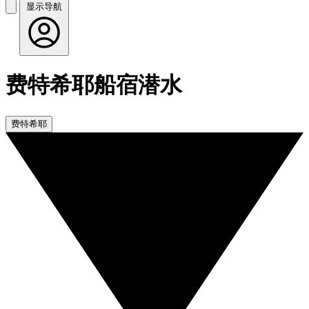
显示导航
费特希耶船宿潜水
费特希耶