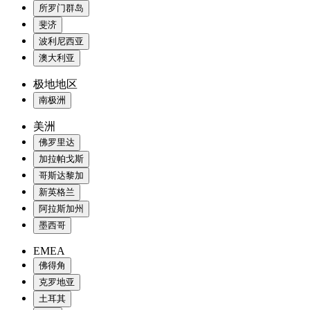
所罗门群岛
斐济
波利尼西亚
澳大利亚
极地地区
南极洲
美洲
佛罗里达
加拉帕戈斯
哥斯达黎加
新英格兰
阿拉斯加州
墨西哥
EMEA
佛得角
克罗地亚
土耳其