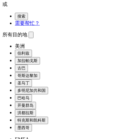
或
搜索
需要帮忙？
所有目的地
美洲
伯利兹
加拉帕戈斯
古巴
哥斯达黎加
圣马丁
多明尼加共和国
巴哈马
开曼群岛
洪都拉斯
特克斯和凯科斯
墨西哥