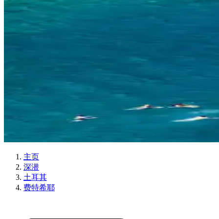
主页
深潜
土耳其
费特希耶