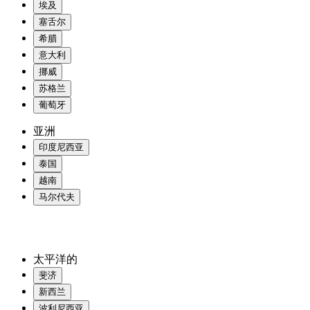
埃及
塞舌尔
希腊
意大利
挪威
苏格兰
葡萄牙
亚洲
印度尼西亚
泰国
越南
马尔代夫
太平洋的
斐济
新西兰
波利尼西亚