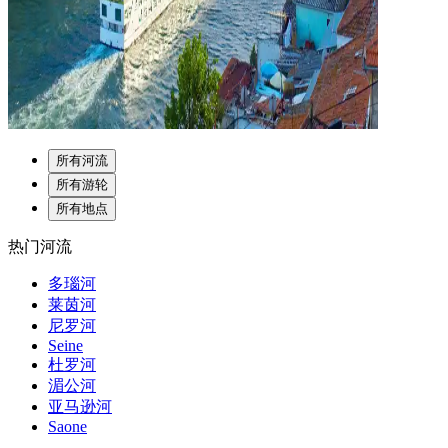
所有河流
所有游轮
所有地点
热门河流
多瑙河
莱茵河
尼罗河
Seine
杜罗河
湄公河
亚马逊河
Saone