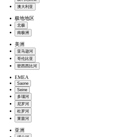
澳大利亚
极地地区
北极
南极洲
美洲
亚马逊河
哥伦比亚
密西西比河
EMEA
Saone
Seine
多瑙河
尼罗河
杜罗河
莱茵河
亚洲