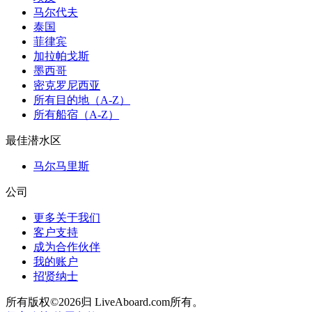
马尔代夫
泰国
菲律宾
加拉帕戈斯
墨西哥
密克罗尼西亚
所有目的地（A-Z）
所有船宿（A-Z）
最佳潜水区
马尔马里斯
公司
更多关于我们
客户支持
成为合作伙伴
我的账户
招贤纳士
所有版权©2026归 LiveAboard.com所有。