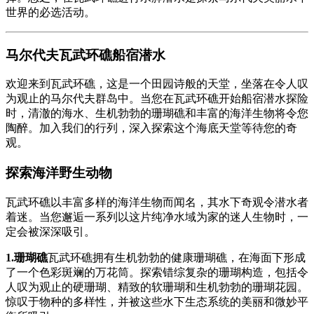
世界的必选活动。
马尔代夫瓦武环礁船宿潜水
欢迎来到瓦武环礁，这是一个田园诗般的天堂，坐落在令人叹
为观止的马尔代夫群岛中。当您在瓦武环礁开始船宿潜水探险
时，清澈的海水、生机勃勃的珊瑚礁和丰富的海洋生物将令您
陶醉。加入我们的行列，深入探索这个海底天堂等待您的奇
观。
探索海洋野生动物
瓦武环礁以丰富多样的海洋生物而闻名，其水下奇观令潜水者
着迷。当您邂逅一系列以这片纯净水域为家的迷人生物时，一
定会被深深吸引。
1.珊瑚礁
瓦武环礁拥有生机勃勃的健康珊瑚礁，在海面下形成
了一个色彩斑斓的万花筒。探索错综复杂的珊瑚构造，包括令
人叹为观止的硬珊瑚、精致的软珊瑚和生机勃勃的珊瑚花园。
惊叹于物种的多样性，并被这些水下生态系统的美丽和微妙平