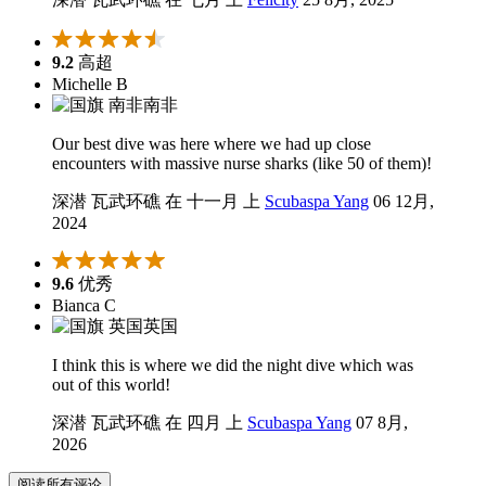
9.2
高超
Michelle B
南非
Our best dive was here where we had up close
encounters with massive nurse sharks (like 50 of them)!
深潜 瓦武环礁 在 十一月 上
Scubaspa Yang
06 12月,
2024
9.6
优秀
Bianca C
英国
I think this is where we did the night dive which was
out of this world!
深潜 瓦武环礁 在 四月 上
Scubaspa Yang
07 8月,
2026
阅读所有评论