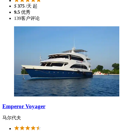
$
375
/天 起
9.5
优秀
139
客户评论
Emperor Voyager
马尔代夫