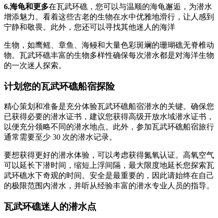
6.海龟和更多
在瓦武环礁，您可以与温顺的海龟邂逅，为潜水
增添魅力。看着这些古老的生物在水中优雅地滑行，让人感到
宁静和敬畏。此外，您还可以寻找其他迷人的海洋
生物，如鹰鳐、章鱼、海鳗和大量色彩斑斓的珊瑚礁无脊椎动
物。瓦武环礁丰富的生物多样性确保每次潜水都是对海洋生物
的一次迷人探索。
计划您的瓦武环礁船宿探险
精心策划和准备是充分体验瓦武环礁船宿潜水的关键。确保您
已获得必要的潜水证书，建议您获得高级开放水域潜水证书，
以便充分领略不同的潜水地点。此外，参加瓦武环礁船宿旅行
通常需要至少 30 次的潜水记录。
要想获得更好的潜水体验，可以考虑获得氮氧认证。高氧空气
可以延长下潜时间，缩短上浮间隔，最大限度地延长您探索瓦
武环礁水下奇观的时间。安全是最重要的，因此请始终在自己
的极限范围内潜水，并听从经验丰富的潜水专业人员的指导。
瓦武环礁迷人的潜水点