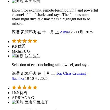
英国
known for exciting, remote-feeling diving and powerful
channels full of sharks and rays. The famous nurse
shark night dive at Alimatha is a highlight not to be
missed.
深潜 瓦武环礁 在 十一月 上
Ariyal
25 11月, 2025
9.6
优秀
Michał J. G
波兰
Selection of eels (including rainbow eel) and rays.
深潜 瓦武环礁 在 十月 上
Top Class Cruising -
Sachika
19 10月, 2025
10.0
优秀
ADRIANA G
西班牙