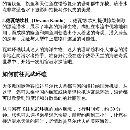
的笛鲷鱼、旗鱼和天使鱼在错综复杂的珊瑚群中穿梭。该潜水
点非常适合水下摄影师拍摄马尔代夫的美景。
5.德瓦纳坎杜（Devana Kandu
）：德瓦纳-坎杜提供惊险刺激
的漂流潜水，展示了丰富的海洋生物。鹰魟在水流中优雅地翱
翔，而成群的鰺鱼和鲷鱼则创造出令人着迷的奇观。潜入蔚蓝
的深海，见证与大型中上层物种邂逅的可能性。
瓦武环礁以其迷人的海洋生物、迷人的珊瑚礁和令人难忘的潜
水地点向潜水者招手。准备好沉浸在这个热带天堂的海底奇观
世界中，开始一次船宿潜水探险吧。
如何前往瓦武环礁
大多数国际游客抵达马尔代夫首都马累的维拉纳国际机场。从
这里，您可以乘坐国内航班或快艇轻松抵达瓦武环礁，沿途都
可以欣赏到印度洋和分散岛屿的壮丽景色。
从马累有飞往瓦武环礁的国内航班，飞行时间短，约 30 分
钟。您也可以选择乘坐观光快艇，船程约两到三小时，让您在
接近潜水天堂的同时，尽情欣赏马尔代夫的美丽海景。