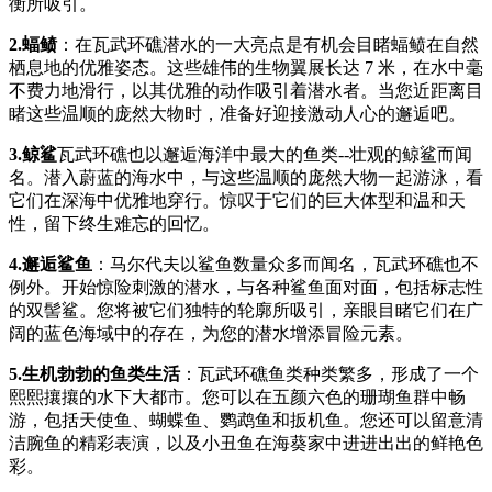
衡所吸引。
2.蝠鲼
：在瓦武环礁潜水的一大亮点是有机会目睹蝠鲼在自然
栖息地的优雅姿态。这些雄伟的生物翼展长达 7 米，在水中毫
不费力地滑行，以其优雅的动作吸引着潜水者。当您近距离目
睹这些温顺的庞然大物时，准备好迎接激动人心的邂逅吧。
3.鲸鲨
瓦武环礁也以邂逅海洋中最大的鱼类--壮观的鲸鲨而闻
名。潜入蔚蓝的海水中，与这些温顺的庞然大物一起游泳，看
它们在深海中优雅地穿行。惊叹于它们的巨大体型和温和天
性，留下终生难忘的回忆。
4.邂逅鲨鱼
：马尔代夫以鲨鱼数量众多而闻名，瓦武环礁也不
例外。开始惊险刺激的潜水，与各种鲨鱼面对面，包括标志性
的双髻鲨。您将被它们独特的轮廓所吸引，亲眼目睹它们在广
阔的蓝色海域中的存在，为您的潜水增添冒险元素。
5.生机勃勃的鱼类生活
：瓦武环礁鱼类种类繁多，形成了一个
熙熙攘攘的水下大都市。您可以在五颜六色的珊瑚鱼群中畅
游，包括天使鱼、蝴蝶鱼、鹦鹉鱼和扳机鱼。您还可以留意清
洁腕鱼的精彩表演，以及小丑鱼在海葵家中进进出出的鲜艳色
彩。