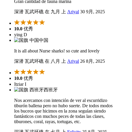
Gran cantidad de fauna marina
深潜 瓦武环礁 在 九月 上
Ariyal
30 9月, 2025
10.0
优秀
ying D
中国
It is all about Nurse sharks! so cute and lovely
深潜 瓦武环礁 在 八月 上
Ariyal
26 8月, 2025
10.0
优秀
Itziar I
西班牙
Nos acercamos con intención de ver al escurridizo
tiburón ballena pero no hubo suerte. De todos modos
los buceos que hicimos en la zona seguían siendo
fantásticos con muchos peces de todas las clases,
tiburones, coral, rayas, tortugas, etc.
深潜 瓦武环礁 在 七月 上
Felicity
25 8月, 2025