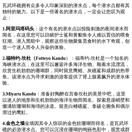
瓦武环礁拥有众多令人印象深刻的潜水点，每个潜水点都有其
独特的魅力。以下是一些著名的潜水点，一定会让您叹为观
止：
1.阿里玛塔码头
：这个有名的潜水点以惊险刺激的夜间潜水而
闻名，在这里您可以目睹护士鲨和黄貂鱼令人难以置信的喂食
狂潮。潜入黑暗中，观察这些生物聚集觅食时的水下奇观，创
造一个迷人而令人兴奋的体验。
2.福特约-坎杜（Fotteyo Kandu
）：福蒂约-坎杜是一个知名的
海峡潜水点，在这里可以邂逅许多海洋生物。顺着水流漂流，
欣赏生机勃勃的珊瑚群，同时留意鹰鳐、灰礁鲨和成群的热带
鱼。该潜水点为寻求刺激的游客提供了肾上腺素飙升的潜水体
验。
3.Miyaru Kandu
：准备好陶醉在宫春坎杜的美景中吧，这里
以迷人的地形和生机勃勃的海洋生物而闻名。探索悬崖峭壁和
缀满软珊瑚和海绵的泳道。留意白鳍礁鲨、拿破仑腕鱼和偶尔
滑过的鹰魟。
4.金色之墙
金墙因其令人惊叹的金色软珊瑚而得名，是瓦武环
礁的必游潜水点。您可以沉浸在珊瑚的绚丽色彩中，观赏成群