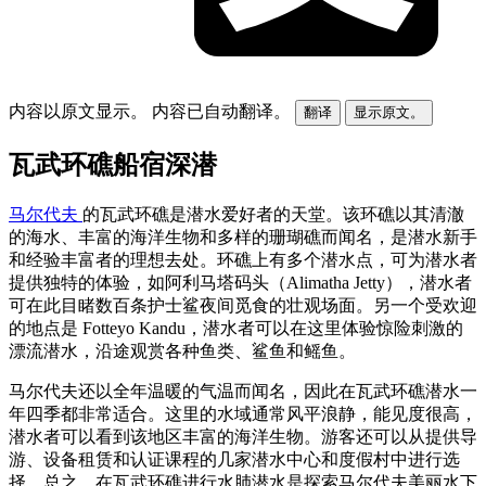
内容以原文显示。
内容已自动翻译。
翻译
显示原文。
瓦武环礁船宿深潜
马尔代夫
的瓦武环礁是潜水爱好者的天堂。该环礁以其清澈
的海水、丰富的海洋生物和多样的珊瑚礁而闻名，是潜水新手
和经验丰富者的理想去处。环礁上有多个潜水点，可为潜水者
提供独特的体验，如阿利马塔码头（Alimatha Jetty），潜水者
可在此目睹数百条护士鲨夜间觅食的壮观场面。另一个受欢迎
的地点是 Fotteyo Kandu，潜水者可以在这里体验惊险刺激的
漂流潜水，沿途观赏各种鱼类、鲨鱼和鳐鱼。
马尔代夫还以全年温暖的气温而闻名，因此在瓦武环礁潜水一
年四季都非常适合。这里的水域通常风平浪静，能见度很高，
潜水者可以看到该地区丰富的海洋生物。游客还可以从提供导
游、设备租赁和认证课程的几家潜水中心和度假村中进行选
择。总之，在瓦武环礁进行水肺潜水是探索马尔代夫美丽水下