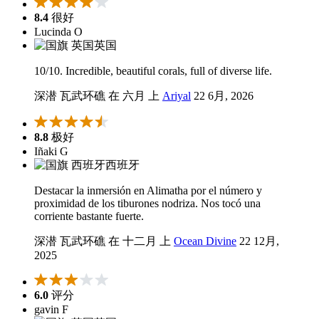
8.4
很好
Lucinda O
英国
10/10. Incredible, beautiful corals, full of diverse life.
深潜 瓦武环礁 在 六月 上
Ariyal
22 6月, 2026
8.8
极好
Iñaki G
西班牙
Destacar la inmersión en Alimatha por el número y
proximidad de los tiburones nodriza. Nos tocó una
corriente bastante fuerte.
深潜 瓦武环礁 在 十二月 上
Ocean Divine
22 12月,
2025
6.0
评分
gavin F